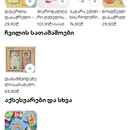
დესერტის
მიკროტალღუ
პატარა ექიმი –
ბოსტნეულის
დასაჭრელი –
რი ღუმელის
ხის როლური
დასაჭრელი 
ხის როლური
ნაკრები – ხის
სათამაშო
ხის როლური
29,90₾
101,91₾
74,90₾
29,90₾
119,90₾
სათამაშო
როლური
ნაკრები
სათამაშო
ჩვილის სათამაშოები
ნაკრები
სათამაშო
ნაკრები
კომპლექტი
დამამშვიდებე
ლი სათამაშო
ჩვილებისთვის
69,90₾
— ძაღლი
აქსესუარები და სხვა