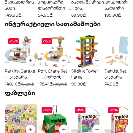
ნავსადგურის
კოსმოსური
ბაღის ნაკრები
კოსმოსური
ამწე
ლაბირინთი –
– ხის
სადგური – ხი
მოწყობილობი
ხის
საგანმანათლე
საგანმანათ
149,90₾
54,90₾
89,90₾
199,90₾
ს ნაკრები —
საგანმანათლე
ბლო ნაკრები
ბლო
ინტერაქტიული სათამაშოები
ხის
ბლო
კომპლექტი
საგანმანათლე
სათამაშო
ბლო
-15%
-15%
სათამაშო
Parking Garage
Port Crane Set
Sliding Tower –
Dentist Set —
— „პატარა
— „პორტის
Large —
„პატარა
ქალაქის
ამწე და
„მანქანების
სტომატოლო
140,16₾
178,41₾
99,90₾
74,90₾
164,90₾
209,90₾
ავტოსადგომი“
ტვირთის
სასრიალო
ის სათამაშო
ფაზლები
გადაადგილებ
კოშკი“
ნაკრები“
ა“
-15%
-15%
-15%