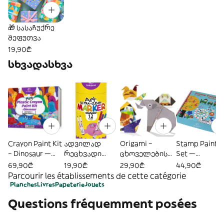
🎁 სასაჩუქრე
შეფუთვა
19,90₾
სხვადასხვა
Crayon Paint Kit
ადვილად
Origami –
Stamp Paint A
– Dinosaur —
რეცხვადი
ცხოველების
Set —
„დინოზავრები
ფერადი
ჯადოსნური
ბეჭდებით
69,90₾
19,90₾
29,90₾
44,90₾
ს ფერადი
მარკერები —
სამყარო
ხატვის არტ-
Parcourir les établissements de cette catégorie
თავგადასავა
12 ფერი
ნაკრები
Planches
Livres
Papeterie
Jouets
ლი“
Questions fréquemment posées