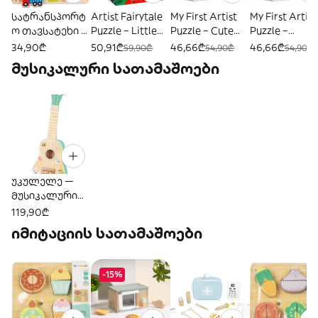
სატრანსპორტ
Artist Fairytale
My First Artist
My First Artist
ო თავსატეხი –
Puzzle – Little
Puzzle – Cute
Puzzle –
ხის
Red Riding
Dinosaurs
Construction
34,90₾
50,91₾
46,66₾
46,66₾
59,90₾
54,90₾
54,90₾
საგანმანათლე
Hood —
Vehicles
მუსიკალური სათამაშოები
ბლო
„წითელქუდას
სათამაშო
ზღაპრული
ფაზლი“
უკულელე —
მუსიკალური
ხის სათამაშო
119,90₾
იმიტაციის სათამაშოები
-15%