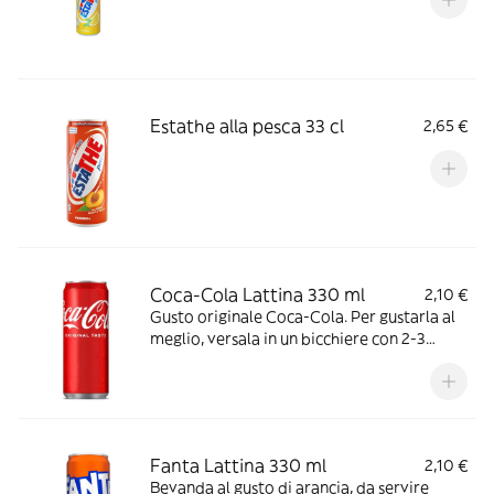
Estathe alla pesca 33 cl
2,65 €
Coca-Cola Lattina 330 ml
2,10 €
Gusto originale Coca-Cola. Per gustarla al
meglio, versala in un bicchiere con 2-3
cubetti di ghiaccio e una fettina di limone.
Ideale da stappare in buona compagnia,
durante i pasti o davanti ad un film o ad una
partita.
Fanta Lattina 330 ml
2,10 €
Bevanda al gusto di arancia, da servire