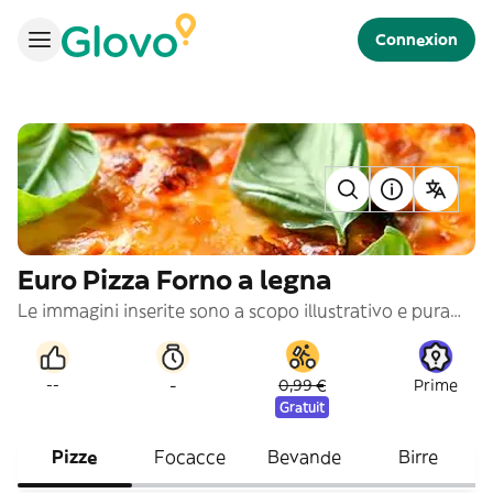
Connexion
Euro Pizza Forno a legna
Le immagini inserite sono a scopo illustrativo e puramente indicativo
-
--
0,99 €
Prime
Gratuit
Pizze
Focacce
Bevande
Birre