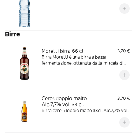
Birre
Moretti birra 66 cl
3,70 €
Birra Moretti è una birra a bassa
fermentazione, ottenuta dalla miscela di
luppoli pregiati, che le danno un gradevole
sapore finemente amaro e bilanciano, con
note floreali, gli iniziali profumi di malto
d'orzo
Ceres doppio malto
3,70 €
Alc.7,7% vol. 33 cl.
Birra ceres doppio malto 33cl. Alc.7,7% vol.