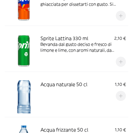
ghiacciata per dissetarti con gusto. Si
abbina bene con tutti I tuoi snack, con
confezione riciclabile.
Sprite Lattina 330 ml
2,10 €
Bevanda dal gusto deciso e fresco di
limone e lime, con aromi naturali, da
servire ghiacciata per un’esperienza di
giusto ottimale e più intensa. Con
confezione riciclabile.
Acqua naturale 50 cl
1,10 €
Acqua frizzante 50 cl
1,10 €