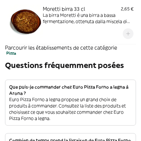
Moretti birra 33 cl
2,65 €
La birra Moretti è una birra a bassa
fermentazione, ottenuta dalla miscela di
luppoli pregiati, che le danno un gradevole
sapore finemente amaro e bilanciano, con
note floreali, gli iniziali profumi di malto
d'orzo
Parcourir les établissements de cette catégorie
Pizza
Questions fréquemment posées
Que puis-je commander chez Euro Pizza Forno a legna à
Arona ?
Euro Pizza Forno a legna propose un grand choix de
produits à commander. Consultez la liste des produits et
choisissez ce que vous souhaitez commander chez Euro
Pizza Forno a legna.
Combien de temps prend la livraison de Euro Pizza Forno