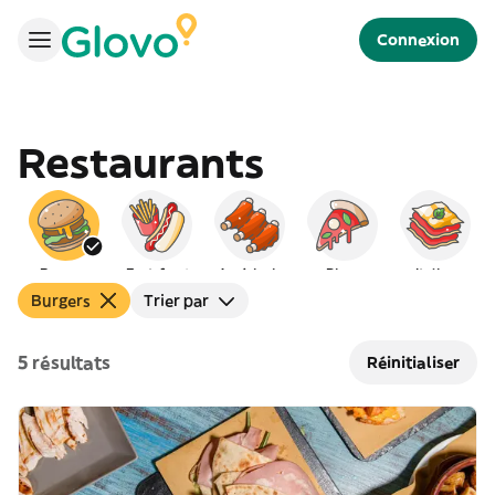
Connexion
Restaurants
Burgers
Fast-food
Américain
Pizza
Italien
Burgers
Trier par
5 résultats
Réinitialiser