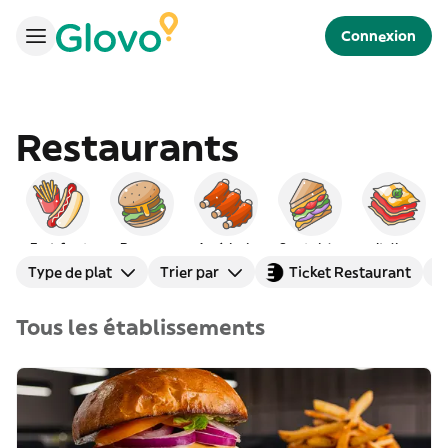
Connexion
Restaurants
Fast-food
Burgers
Américain
Sandwichs
Italien
Type de plat
Trier par
Ticket Restaurant
Tous les établissements