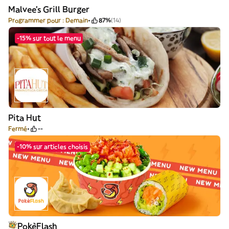
Malvee’s Grill Burger
Programmer pour : Demain
87%
(14)
-15% sur tout le menu
Pita Hut
Fermé
--
-10% sur articles choisis
PokèFlash