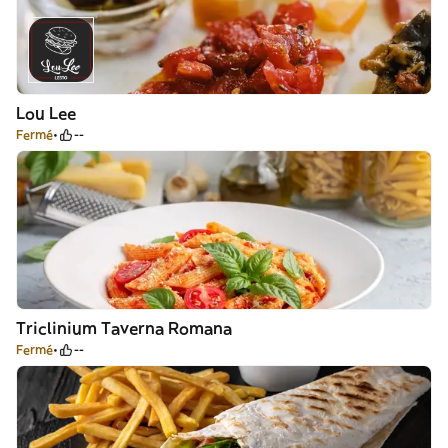
Lou Lee
Fermé
--
Triclinium Taverna Romana
Fermé
--