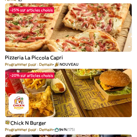
-25% sur articles choisis
Pizzeria La Piccola Capri
Programmer pour : Demain
NOUVEAU
-20% sur articles choisis
Chick N Burger
Programmer pour : Demain
94%
(175)