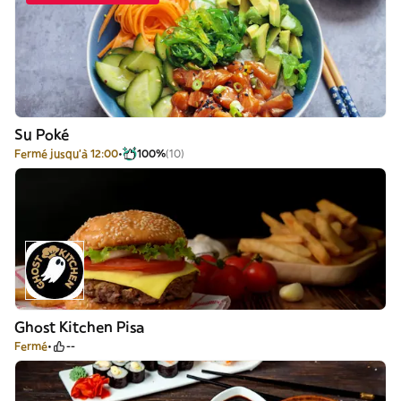
Su Poké
Fermé jusqu'à 12:00
100%
(10)
Ghost Kitchen Pisa
Fermé
--