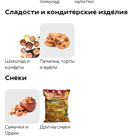
лимонад
напитки.
Сладости и кондитерские изделия
Шоколад и
Печенье, торты
конфеты
и вафли
Снеки
Семечки и
Другие снеки
Орехи