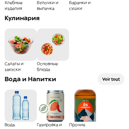
Хлебные
Булочки и
Баранки и
изделия
выпечка
сушки
Кулинария
Салаты и
Основные
закуски
блюда
Вода и Напитки
Voir tout
Вода.
Газировка и
Прочие