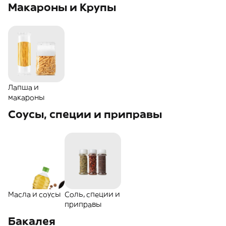
Макароны и Крупы
Лапша и
макароны
Соусы, специи и приправы
Масла и соусы
Соль, специи и
приправы
Бакалея