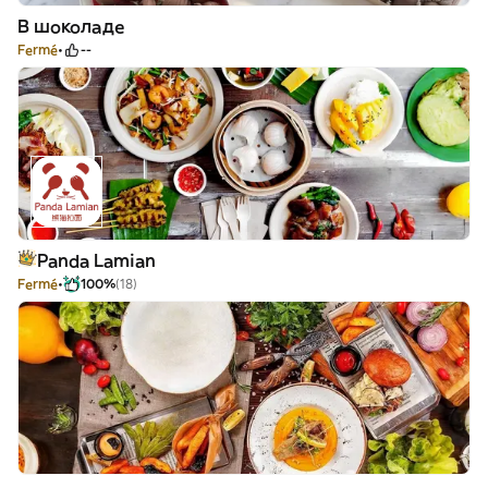
В шоколаде
Fermé
--
Panda Lamian
Fermé
100%
(18)