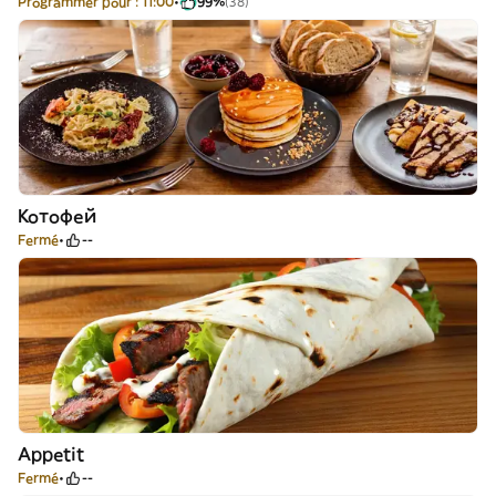
Programmer pour : 11:00
99%
(38)
Котофей
Fermé
--
Appetit
Fermé
--