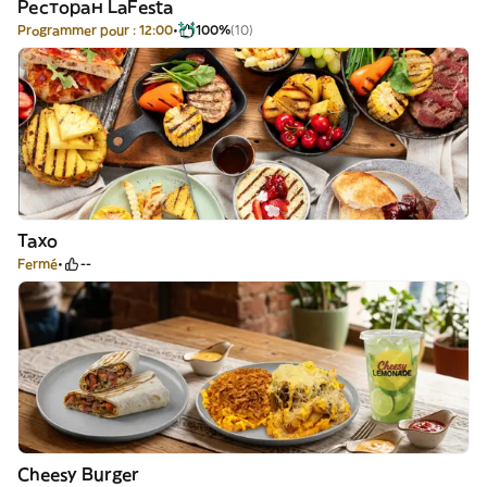
Ресторан LaFesta
Programmer pour : 12:00
100%
(10)
Тахо
Fermé
--
Cheesy Burger