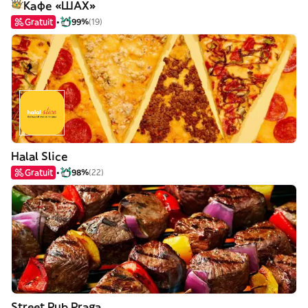
Кафе «ШАХ»
Gratuit
99%
(19)
Halal Slice
Gratuit
98%
(22)
Street Pub Praga