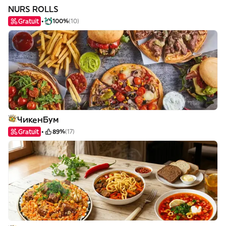
NURS ROLLS
Gratuit
100%
(10)
ЧикенБум
Gratuit
89%
(17)