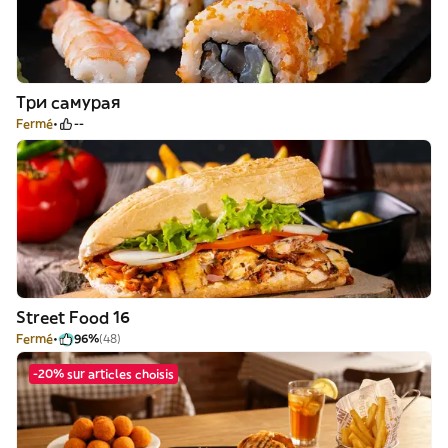
Три самурая
Fermé
--
Street Food 16
Fermé
96%
(48)
-20% sur articles choisis