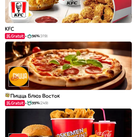
KFC
Gratuit
96%
(319)
Пицца Блюз Восток
Gratuit
99%
(249)