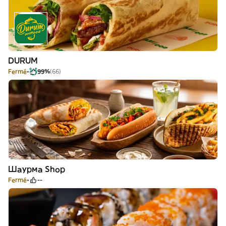
DURUM
Fermé
99%
(66)
Шаурма Shop
Fermé
--