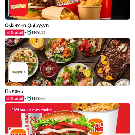
Oskemen Qalaysyn
Gratuit
99%
(73)
Поляна
Gratuit
98%
(40)
-43% sur articles choisis