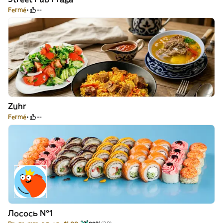
Fermé
--
Zuhr
Fermé
--
Лосось №1