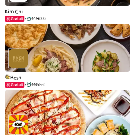
Kim Chi
Gratuit
94%
(38)
Besh
Gratuit
99%
(44)