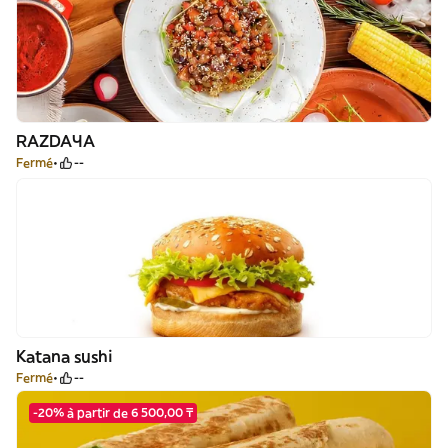
RAZDAЧА
Fermé
--
Katana sushi
Fermé
--
-20% à partir de 6 500,00 ₸