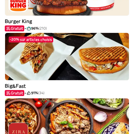
Burger King
Gratuit
96%
(210)
-20% sur articles choisis
Big&Fast
Gratuit
91%
(34)