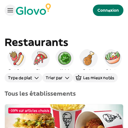
Connexion
Restaurants
Fast-food
Pizza
Halal
Poulet
Salades
Type de plat
Trier par
Les mieux notés
Tous les établissements
-39% sur articles choisis