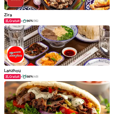
Zira
Gratuit
96%
(96)
Lanzhou
Gratuit
98%
(49)