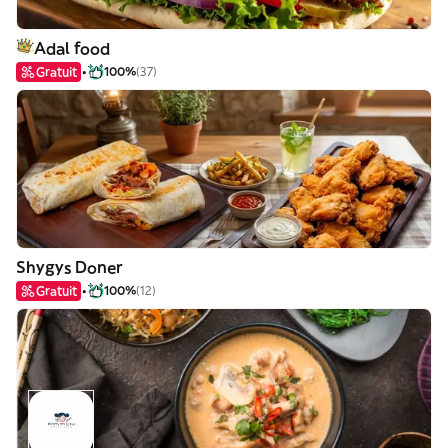
Adal food
Gratuit
100%
(37)
Shygys Doner
Gratuit
100%
(12)