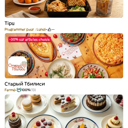
Tipu
Programmer pour : Lundi
--
-30% sur articles choisis
Старый Тбилиси
Fermé
100%
(13)