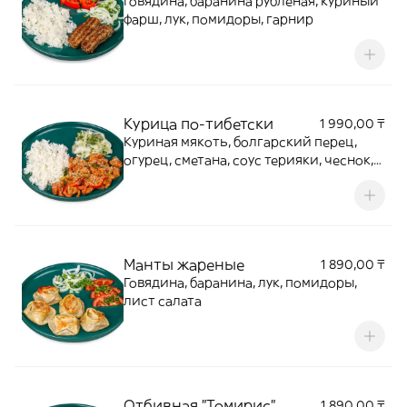
Говядина, баранина рубленая, куриный
фарш, лук, помидоры, гарнир
Курица по-тибетски
1 990,00 ₸
Куриная мякоть, болгарский перец,
огурец, сметана, соус терияки, чеснок,
кунжут, подгарнировка по сезону,
гарнир
Манты жареные
1 890,00 ₸
Говядина, баранина, лук, помидоры,
лист салата
Отбивная "Томирис"
1 890,00 ₸