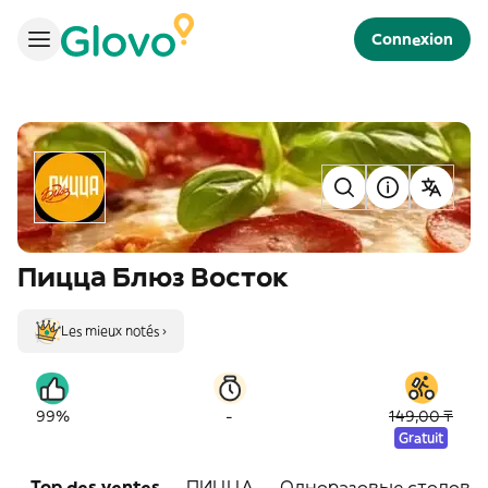
Connexion
Пицца Блюз Восток
Les mieux notés ›
-
99%
149,00 ₸
Gratuit
Top des ventes
ПИЦЦА
Одноразовые столовы