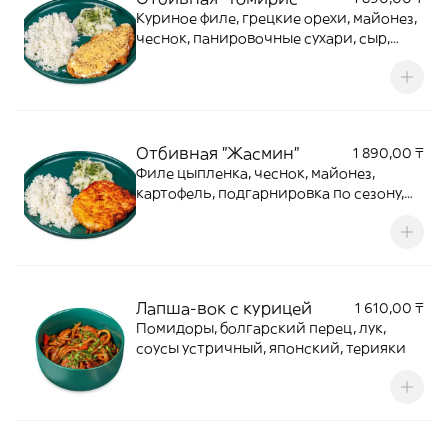
Куриное филе, грецкие орехи, майонез,
чеснок, панировочные сухари, сыр,
подгарнировка по сезону, гарнир
Отбивная "Жасмин"
1 890,00 ₸
Филе цыпленка, чеснок, майонез,
картофель, подгарнировка по сезону,
гарнир
Лапша-вок с курицей
1 610,00 ₸
Помидоры, болгарский перец, лук,
соусы устричный, японский, терияки