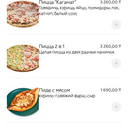
Пицца "Каганат"
3 260,00 ₸
Говядина, курица, яйцо, помидоры, лук,
кетчуп, белый соус
Пицца 2 в 1
3 260,00 ₸
Целая пицца из двух разных начинок
Пиде с мясом
1 690,00 ₸
курино-говяжий фарш, сыр