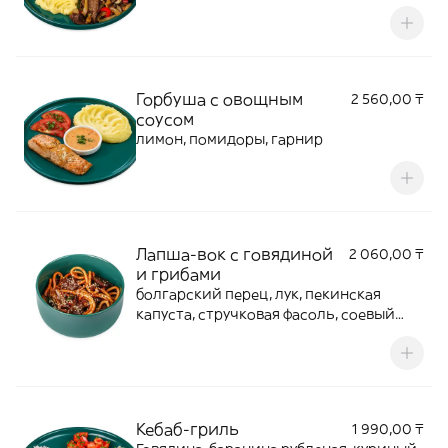
соус, японский маринад,
бальзамический уксус, подгарнировка
по сезону, гарнир
Горбуша с овощным
2 560,00 ₸
соусом
лимон, помидоры, гарнир
Лапша-вок с говядиной
2 060,00 ₸
и грибами
болгарский перец, лук, пекинская
капуста, стручковая фасоль, соевый
соус, чеснок, кунжут, соус на выбор:
чили сладкий или кисло-сладкий
Кебаб-гриль
1 990,00 ₸