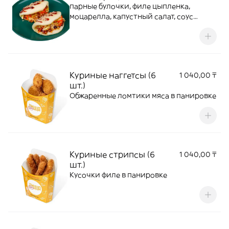
парные булочки, филе цыпленка,
моцарелла, капустный салат, соус
терияки, кунжут
Куриные наггетсы (6
1 040,00 ₸
шт.)
Обжаренные ломтики мяса в панировке
Куриные стрипсы (6
1 040,00 ₸
шт.)
Кусочки филе в панировке