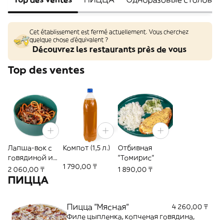
Cet établissement est fermé actuellement. Vous cherchez
quelque chose d'équivalent ?
Découvrez les restaurants près de vous
Top des ventes
Лапша-вок с
Компот (1,5 л.)
Отбивная
говядиной и
"Томирис"
1 790,00 ₸
грибами
2 060,00 ₸
1 890,00 ₸
ПИЦЦА
Пицца "Мясная"
4 260,00 ₸
Филе цыпленка, копченая говядина,