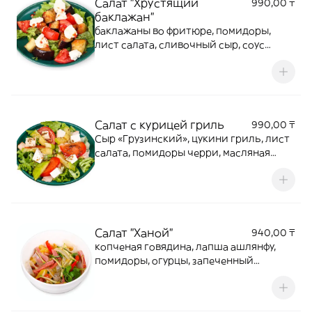
Салат "Хрустящий
990,00 ₸
баклажан"
баклажаны во фритюре, помидоры,
лист салата, сливочный сыр, соус
"сладкий чили"
Салат с курицей гриль
990,00 ₸
Сыр «Грузинский», цукини гриль, лист
салата, помидоры черри, масляная
заправка
Салат "Ханой"
940,00 ₸
копченая говядина, лапша ашлянфу,
помидоры, огурцы, запеченный
болгарский перец, кинза, соус чили
сладкий, лимонно-масляная заправка