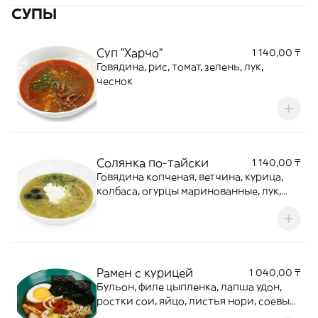
СУПЫ
Суп "Харчо"
1 140,00 ₸
Говядина, рис, томат, зелень, лук,
чеснок
Солянка по-тайски
1 140,00 ₸
Говядина копченая, ветчина, курица,
колбаса, огурцы маринованные, лук,
маслины, зелень, сметана
Рамен с курицей
1 040,00 ₸
Бульон, филе цыпленка, лапша удон,
ростки сои, яйцо, листья нори, соевый
соус, соевая паста, зеленый лук