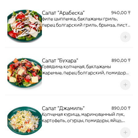
Салат "Арабеска"
940,00 ₸
филе цыпленка, баклажаны гриль,
перец болгарский гриль, брынза, лист
салата, зернистая горчица, соус ранч
Салат "Бухара"
890,00 ₸
Говядина копченая, баклажаны
жареные, перец болгарский, помидоры,
сыр, соус терияки, горчица, кунжут,
масляная заправка
Салат "Джамиль"
890,00 ₸
Копченая курица, маринованный лук,
картофель, огурцы, помидоры, яйцо,
чеснок, майонез