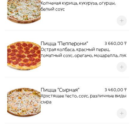
Копченая курица, кукуруза, огурцы,
белый соус
Пицца "Пепперони"
3 660,00 ₸
Острая колбаса, красный перец,
томатный соус, орегано, моцарелла, лук
Пицца "Сырная"
3 460,00 ₸
Хрустящее тесто, соус, различные виды
сыра