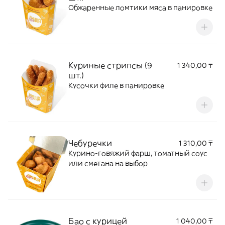
Обжаренные ломтики мяса в панировке
Куриные стрипсы (9
1 340,00 ₸
шт.)
Кусочки филе в панировке
Чебуречки
1 310,00 ₸
Курино-говяжий фарш, томатный соус
или сметана на выбор
Бао с курицей
1 040,00 ₸