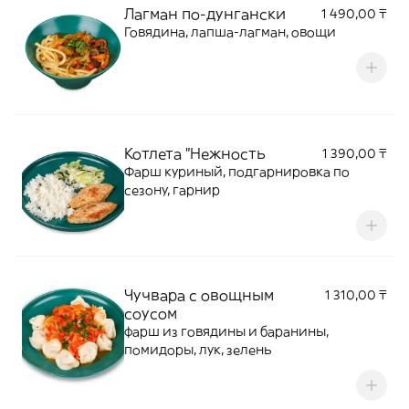
Лагман по-дунгански
1 490,00 ₸
Говядина, лапша-лагман, овощи
Котлета "Нежность
1 390,00 ₸
Фарш куриный, подгарнировка по
сезону, гарнир
Чучвара с овощным
1 310,00 ₸
соусом
фарш из говядины и баранины,
помидоры, лук, зелень