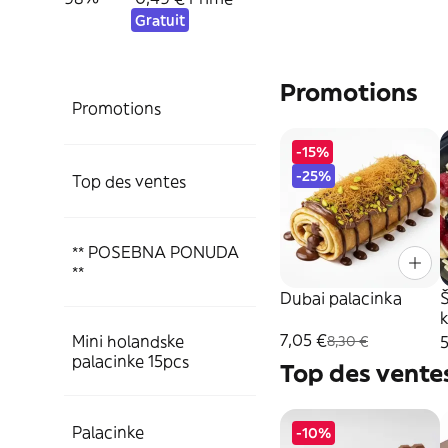
Gratuit
Promotions
Promotions
-15%
-25%
Top des ventes
** POSEBNA PONUDA
**
Dubai palacinka
Š
k
7,05 €
Mini holandske
5
8,30 €
palacinke 15pcs
Top des vente
Palacinke
-10%