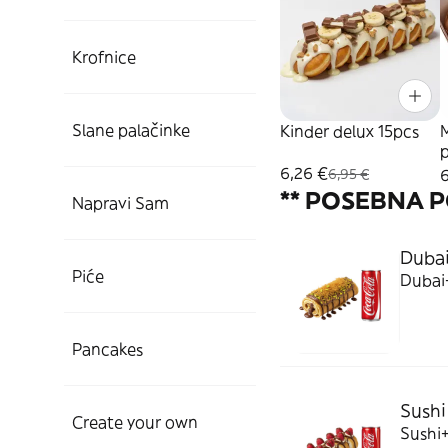
Krofnice
Slane palačinke
Kinder delux 15pcs
M
6,26 €
6
6,95 €
** POSEBNA 
Napravi Sam
Dubai
Piće
Dubai
Pancakes
Sushi
Create your own
Sushi