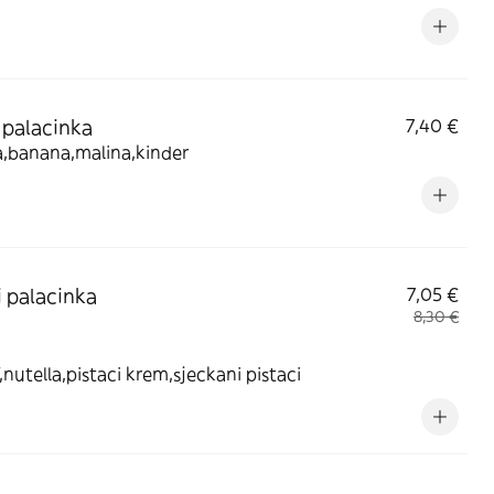
 palacinka
7,40 €
a,banana,malina,kinder
 palacinka
7,05 €
8,30 €
,nutella,pistaci krem,sjeckani pistaci