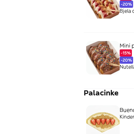
-20%
Bjela
Mini 
-15%
-20%
Nutell
Palacinke
Bueno
Kinde