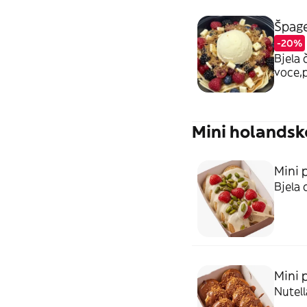
Špage
-20%
Bjela 
voce,p
Mini holandsk
Mini 
Bjela 
Mini 
Nutel