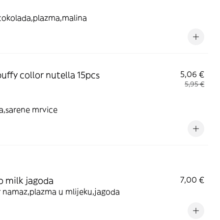
 cokolada,plazma,malina
puffy collor nutella 15pcs
5,06 €
5,95 €
a,sarene mrvice
 milk jagoda
7,00 €
r namaz,plazma u mlijeku,jagoda