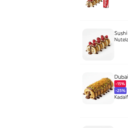
Sushi
Nutel
Dubai
-15%
-25%
Kadaif