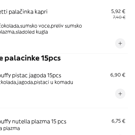
tti palačinka kapri
5,92 €
7,40 €
čokolada,sumsko voce,preliv sumsko
lazma,sladoled kugla
e palacinke 15pcs
puffy pistac jagoda 15pcs
6,90 €
ckolada,jagoda,pistaci u komadu
puffy nutella plazma 15 pcs
6,75 €
la plazma