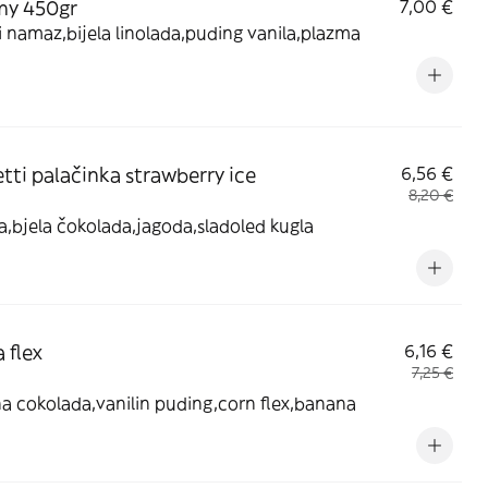
y 450gr
7,00 €
i namaz,bijela linolada,puding vanila,plazma
tti palačinka strawberry ice
6,56 €
8,20 €
a,bjela čokolada,jagoda,sladoled kugla
 flex
6,16 €
7,25 €
a cokolada,vanilin puding,corn flex,banana