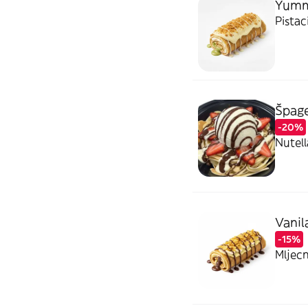
Yumm
Pistac
Špage
-20%
Nutell
Vanila
-15%
Mljecn