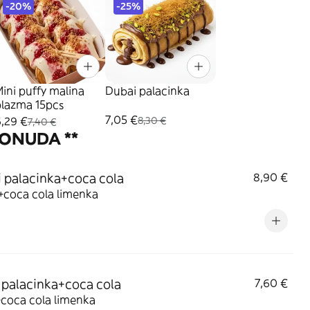
-20%
-25%
ini puffy malina
Dubai palacinka
plazma 15pcs
7,05 €
,29 €
8,30 €
7,40 €
PONUDA **
 palacinka+coca cola
8,90 €
+coca cola limenka
 palacinka+coca cola
7,60 €
+coca cola limenka