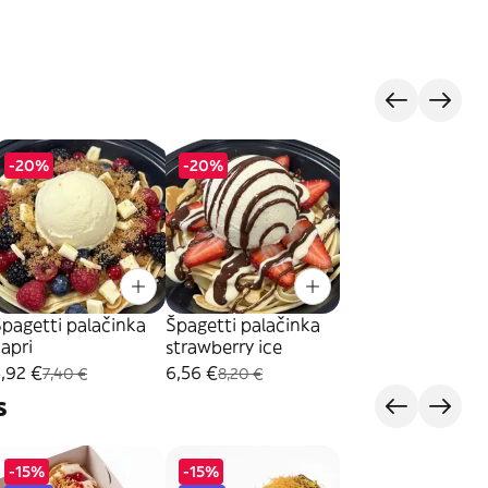
-20%
-20%
pagetti palačinka
Špagetti palačinka
apri
strawberry ice
,92 €
6,56 €
7,40 €
8,20 €
s
-15%
-15%