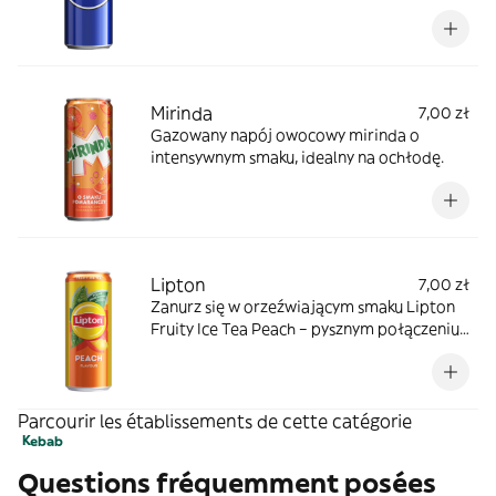
posiłek. *zdjęcie poglądowe
Mirinda
7,00 zł
Gazowany napój owocowy mirinda o
intensywnym smaku, idealny na ochłodę.
Lipton
7,00 zł
Zanurz się w orzeźwiającym smaku Lipton
Fruity Ice Tea Peach – pysznym połączeniu
ekstraktu z czarnej herbaty i
brzoskwiniowego smaku. Dziel się słońcem!
Parcourir les établissements de cette catégorie
Kebab
Questions fréquemment posées