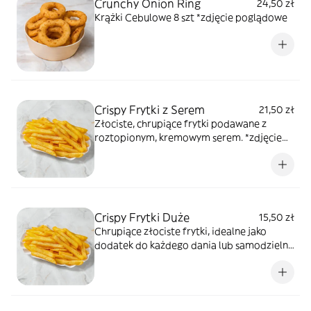
Crunchy Onion Ring
24,50 zł
Krążki Cebulowe 8 szt *zdjęcie poglądowe
Crispy Frytki z Serem
21,50 zł
Złociste, chrupiące frytki podawane z
roztopionym, kremowym serem. *zdjęcie
poglądowe
Crispy Frytki Duże
15,50 zł
Chrupiące złociste frytki, idealne jako
dodatek do każdego dania lub samodzielna
przekąska. *zdjęcie poglądowe