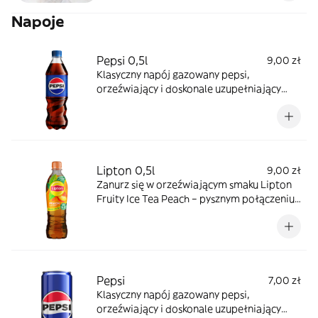
Napoje
Pepsi 0,5l
9,00 zł
Klasyczny napój gazowany pepsi,
orzeźwiający i doskonale uzupełniający
posiłek. *zdjęcie poglądowe
Lipton 0,5l
9,00 zł
Zanurz się w orzeźwiającym smaku Lipton
Fruity Ice Tea Peach – pysznym połączeniu
ekstraktu z czarnej herbaty i
brzoskwiniowego smaku. Dziel się słońcem!
Pepsi
7,00 zł
Klasyczny napój gazowany pepsi,
orzeźwiający i doskonale uzupełniający