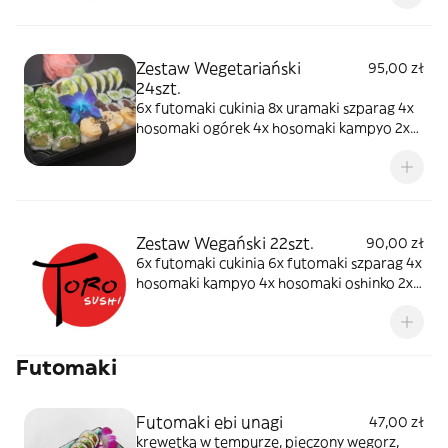
Zestaw Wegetariański
95,00 zł
24szt.
6x futomaki cukinia 8x uramaki szparag 4x
hosomaki ogórek 4x hosomaki kampyo 2x
nigiri tamago
Zestaw Wegański 22szt.
90,00 zł
6x futomaki cukinia 6x futomaki szparag 4x
hosomaki kampyo 4x hosomaki oshinko 2x
nigiri awokado
Futomaki
Futomaki ebi unagi
47,00 zł
krewetka w tempurze, pieczony węgorz,