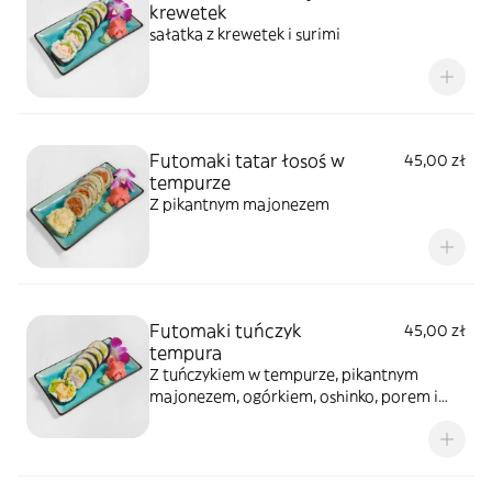
krewetek
sałatka z krewetek i surimi
Futomaki tatar łosoś w
45,00 zł
tempurze
Z pikantnym majonezem
Futomaki tuńczyk
45,00 zł
tempura
Z tuńczykiem w tempurze, pikantnym
majonezem, ogórkiem, oshinko, porem i
sałatą