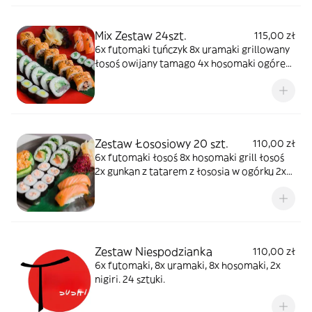
Mix Zestaw 24szt.
115,00 zł
6x futomaki tuńczyk 8x uramaki grillowany
łosoś owijany tamago 4x hosomaki ogórek
4x hosomaki oshinko 2x nigiri łosoś
Zestaw Łososiowy 20 szt.
110,00 zł
6x futomaki łosoś 8x hosomaki grill łosoś
2x gunkan z tatarem z łososia w ogórku 2x
nigiri gravadlax 2x nigiri karakuchi
Zestaw Niespodzianka
110,00 zł
6x futomaki, 8x uramaki, 8x hosomaki, 2x
nigiri. 24 sztuki.