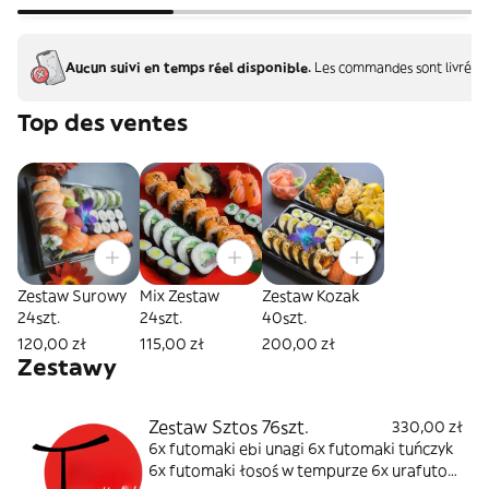
Aucun suivi en temps réel disponible.
Les commandes sont livrées 
Top des ventes
Zestaw Surowy
Mix Zestaw
Zestaw Kozak
24szt.
24szt.
40szt.
120,00 zł
115,00 zł
200,00 zł
Zestawy
Zestaw Sztos 76szt.
330,00 zł
6x futomaki ebi unagi 6x futomaki tuńczyk
6x futomaki łosoś w tempurze 6x urafuto