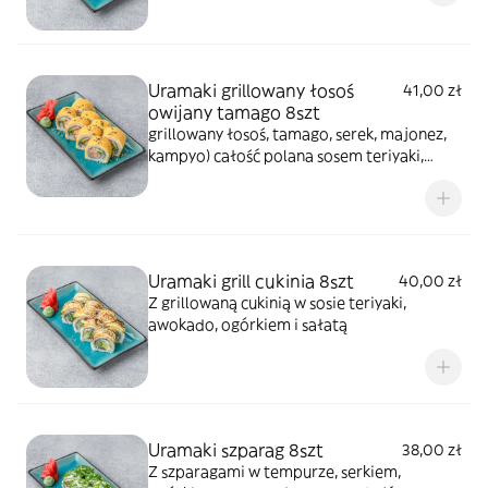
Uramaki grillowany łosoś
41,00 zł
owijany tamago 8szt
grillowany łosoś, tamago, serek, majonez,
kampyo) całość polana sosem teriyaki,
posypana sezamem
Uramaki grill cukinia 8szt
40,00 zł
Z grillowaną cukinią w sosie teriyaki,
awokado, ogórkiem i sałatą
Uramaki szparag 8szt
38,00 zł
Z szparagami w tempurze, serkiem,