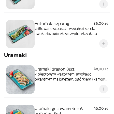
Futomaki szparag
36,00 zł
grillowane szparagi, wegański serek,
awokado, ogórek, szczypiorek, sałata
Uramaki
Uramaki dragon 8szt
48,00 zł
Z pieczonym węgorzem, awokado,
pikantnym majonezem, ogórkiem i kampyo,
całość polana sosem teriyaki i posypana
sezamem
Uramaki grillowany łosoś
45,00 zł
w mango 8szt