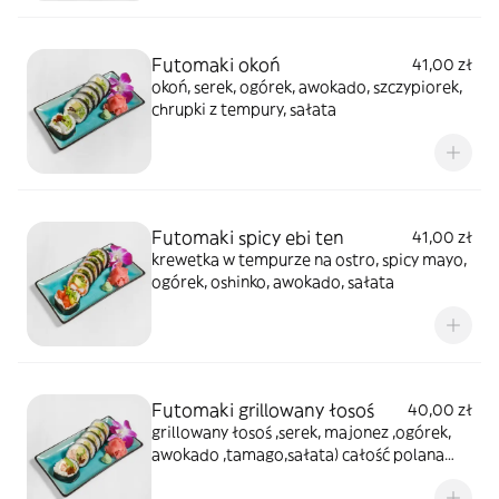
Futomaki okoń
41,00 zł
okoń, serek, ogórek, awokado, szczypiorek,
chrupki z tempury, sałata
Futomaki spicy ebi ten
41,00 zł
krewetka w tempurze na ostro, spicy mayo,
ogórek, oshinko, awokado, sałata
Futomaki grillowany łosoś
40,00 zł
grillowany łosoś ,serek, majonez ,ogórek,
awokado ,tamago,sałata) całość polana
sosem teriyaki posypana sezamem