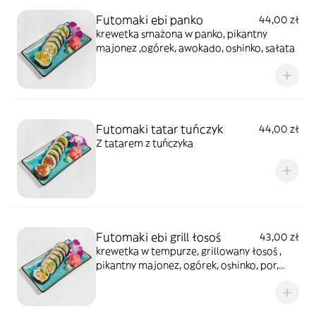
Futomaki ebi panko
44,00 zł
krewetka smażona w panko, pikantny
majonez ,ogórek, awokado, oshinko, sałata
Futomaki tatar tuńczyk
44,00 zł
Z tatarem z tuńczyka
Futomaki ebi grill łosoś
43,00 zł
krewetka w tempurze, grillowany łosoś ,
pikantny majonez, ogórek, oshinko, por,
sałata) całość polana sosem teriyaki,
posypana sezamem