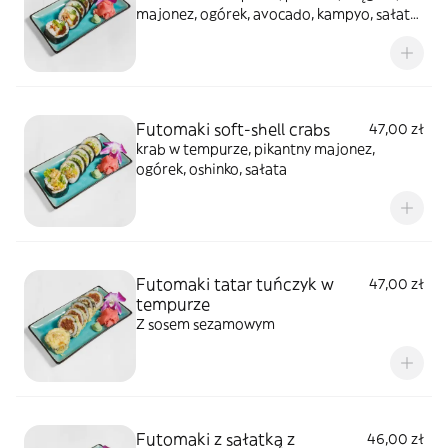
majonez, ogórek, avocado, kampyo, sałata)
całość polana sosem teriyaki, posypana
sezamem
Futomaki soft-shell crabs
47,00 zł
krab w tempurze, pikantny majonez,
ogórek, oshinko, sałata
Futomaki tatar tuńczyk w
47,00 zł
tempurze
Z sosem sezamowym
Futomaki z sałatką z
46,00 zł