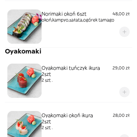
Norimaki okoń 6szt
48,00 zł
okoń,kampyo,sałata,ogórek tamago
Oyakomaki
Oyakomaki tuńczyk ikura
29,00 zł
2szt
2 szt .
Oyakomaki okoń ikura
28,00 zł
2szt
2 szt .