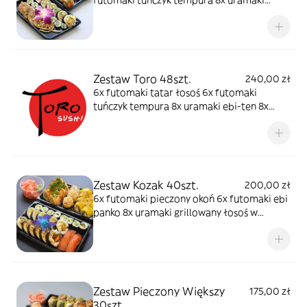
futomaki tuńczyk tempura 8x uramaki
łosoś 8x uramaki ebi ten 8x hosomaki
ogórek
Zestaw Toro 48szt.
240,00 zł
6x futomaki tatar łosoś 6x futomaki
tuńczyk tempura 8x uramaki ebi-ten 8x
uramaki rainbow 8x uramaki grillowany
łosoś owijany tamago 8x hosomaki tuńczyk
2x nigiri opiekany łosoś 2x nigiri ebi
Zestaw Kozak 40szt.
200,00 zł
6x futomaki pieczony okoń 6x futomaki ebi
panko 8x uramaki grillowany łosoś w
mango 8x uramaki opiekany łosoś ze
szparagami 8x hosomaki awokado 2x
gunkan z sałatką z krewetek w omlecie 2x
nigiri gravadlax
Zestaw Pieczony Większy
175,00 zł
30szt.