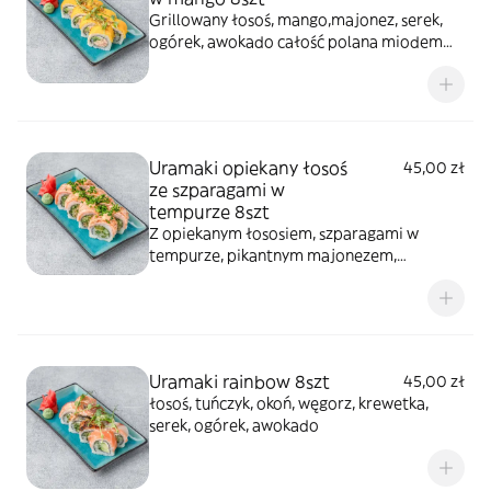
Grillowany łosoś, mango,majonez, serek,
ogórek, awokado całość polana miodem
truflowym, posypana pistacjami
Uramaki opiekany łosoś
45,00 zł
ze szparagami w
tempurze 8szt
Z opiekanym łososiem, szparagami w
tempurze, pikantnym majonezem,
ogórkiem, oshinko i szczypiorkiem
Uramaki rainbow 8szt
45,00 zł
łosoś, tuńczyk, okoń, węgorz, krewetka,
serek, ogórek, awokado