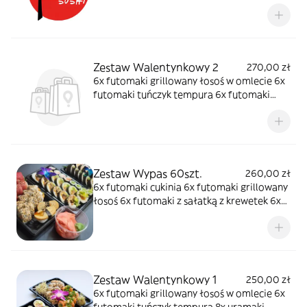
ebi łosoś 8x uramaki rainbow 8x uramaki
szparag 8x uramaki gravadlax 8x hosomaki
łosoś 8x hosomaki oshinko 8x hosomaki
ogórek 2x gunkan tatar łosoś w ogórku, 2x
nigiri
Zestaw Walentynkowy 2
270,00 zł
6x futomaki grillowany łosoś w omlecie 6x
futomaki tuńczyk tempura 6x futomaki
łosoś 8x uramaki grillowany łosoś w mango
8x uramaki łosoś 8x uramaki ebi ten 8x
hosomaki ogórek 2x gunkanmaki tatar
łosoś w ogórku
Zestaw Wypas 60szt.
260,00 zł
6x futomaki cukinia 6x futomaki grillowany
łosoś 6x futomaki z sałatką z krewetek 6x
futomaki soft-shell crabs 8x uramaki ebi
ten 8x uramaki tuńczyk 8x hosomaki surimi
8x hosomaki ogórek 2x nigiri tamago 2x
nigiri łosoś
Zestaw Walentynkowy 1
250,00 zł
6x futomaki grillowany łosoś w omlecie 6x