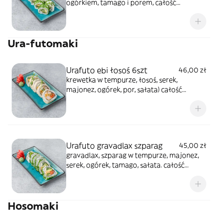
ogórkiem, tamago i porem, całość
posypana szczypiorkiem
Ura-futomaki
Urafuto ebi łosoś 6szt
46,00 zł
krewetka w tempurze, łosoś, serek,
majonez, ogórek, por, sałata) całość
posypana sezamem
Urafuto gravadlax szparag
45,00 zł
gravadlax, szparag w tempurze, majonez,
serek, ogórek, tamago, sałata. całość
posypana chrupkami z tempury
Hosomaki