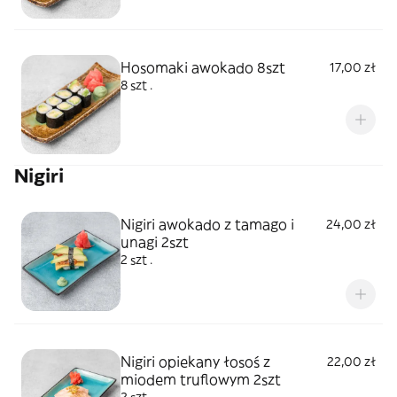
Hosomaki awokado 8szt
17,00 zł
8 szt .
Nigiri
Nigiri awokado z tamago i
24,00 zł
unagi 2szt
2 szt .
Nigiri opiekany łosoś z
22,00 zł
miodem truflowym 2szt