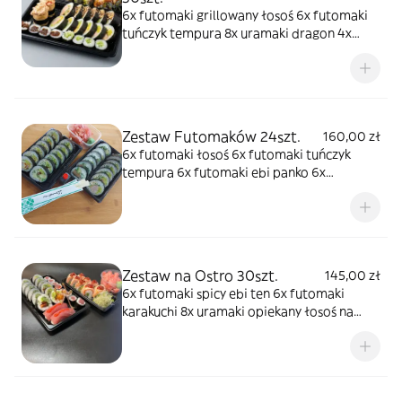
6x futomaki grillowany łosoś 6x futomaki
tuńczyk tempura 8x uramaki dragon 4x
hosomaki kampyo 4x hosomaki ogórek 2x
gunkan z sałatką z krewetek w omlecie
Zestaw Futomaków 24szt.
160,00 zł
6x futomaki łosoś 6x futomaki tuńczyk
tempura 6x futomaki ebi panko 6x
futomaki cukinia
Zestaw na Ostro 30szt.
145,00 zł
6x futomaki spicy ebi ten 6x futomaki
karakuchi 8x uramaki opiekany łosoś na
ostro 8x hosomaki spicy tuna 2x nigiri spicy
tuna