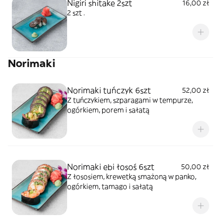
Nigiri shitake 2szt
16,00 zł
2 szt .
Norimaki
Norimaki tuńczyk 6szt
52,00 zł
Z tuńczykiem, szparagami w tempurze,
ogórkiem, porem i sałatą
Norimaki ebi łosoś 6szt
50,00 zł
Z łososiem, krewetką smażoną w panko,
ogórkiem, tamago i sałatą