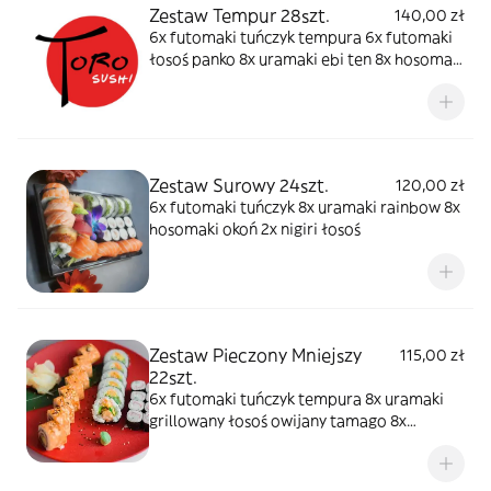
Zestaw Tempur 28szt.
140,00 zł
6x futomaki tuńczyk tempura 6x futomaki
łosoś panko 8x uramaki ebi ten 8x hosomaki
surimi panko
Zestaw Surowy 24szt.
120,00 zł
6x futomaki tuńczyk 8x uramaki rainbow 8x
hosomaki okoń 2x nigiri łosoś
Zestaw Pieczony Mniejszy
115,00 zł
22szt.
6x futomaki tuńczyk tempura 8x uramaki
grillowany łosoś owijany tamago 8x
hosomaki surimi