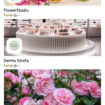
FlowerStudio
Fermé
--
Dermo Strefa
Fermé
--