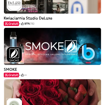
Kwiaciarnia Studio DeLuxe
Gratuit
91%
(16)
SMOKE
Gratuit
--