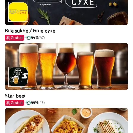
Bile sukhe / Біле сухе
Gratuit
94%
(47)
Star beer
Gratuit
99%
(43)