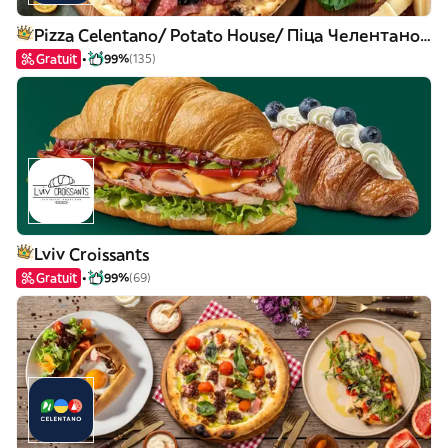
Pizza Celentano/ Potato House/ Піца Челентано/Картопляна хата
Gratuit
99%
(135)
Lviv Croissants
Gratuit
99%
(69)