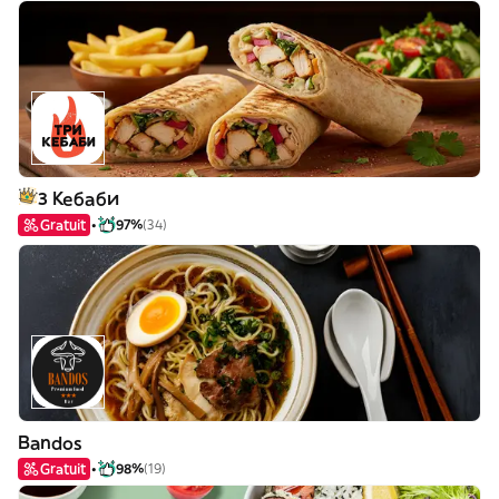
3 Кебаби
Gratuit
97%
(34)
Bandos
Gratuit
98%
(19)