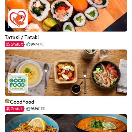
Татакі / Tataki
Gratuit
96%
(38)
GoodFood
Gratuit
93%
(113)