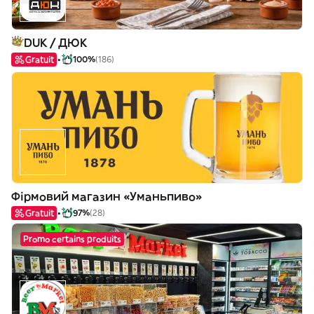
DUK / ДЮК
Gratuit
100%
(186)
Фірмовий магазин «Уманьпиво»
Gratuit
97%
(28)
Promo certains produits