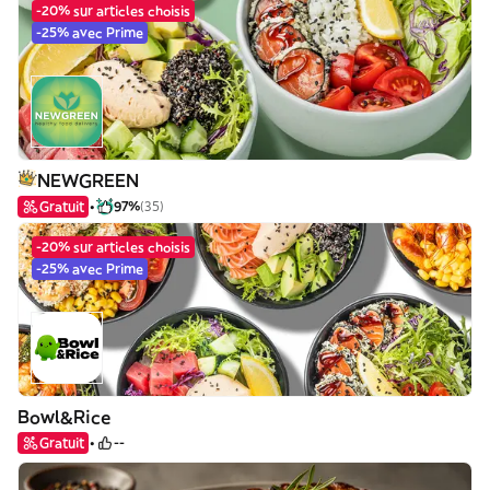
-20% sur articles choisis
-25% avec Prime
NEWGREEN
Gratuit
97%
(35)
-20% sur articles choisis
-25% avec Prime
Bowl&Rice
Gratuit
--