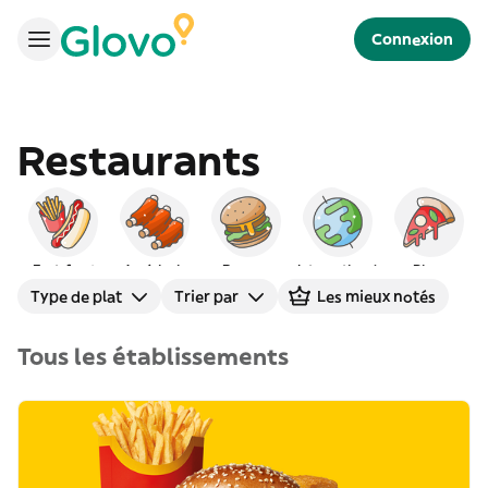
Connexion
Restaurants
Fast-food
Américain
Burgers
International
Pizza
Type de plat
Trier par
Les mieux notés
Tous les établissements