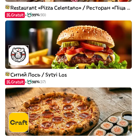
Restaurant «Pizza Celentano» / Ресторан «Піца Челентано»
Gratuit
99%
(93)
Ситий Лось / Sytyi Los
Gratuit
98%
(37)