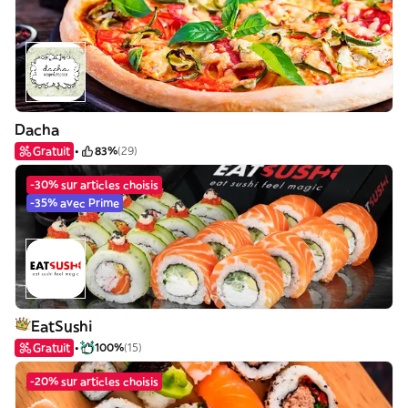
Dacha
Gratuit
83%
(29)
-30% sur articles choisis
-35% avec Prime
EatSushi
Gratuit
100%
(15)
-20% sur articles choisis