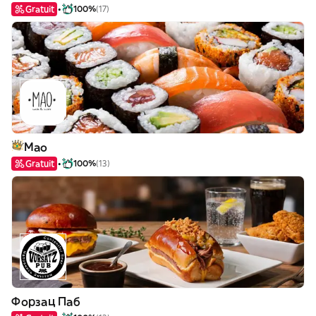
Gratuit
100%
(17)
Mao
Gratuit
100%
(13)
Форзац Паб