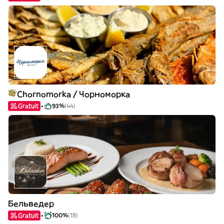
Chornomorka / Чорноморка
Gratuit
93%
(44)
Бельведер
Gratuit
100%
(18)