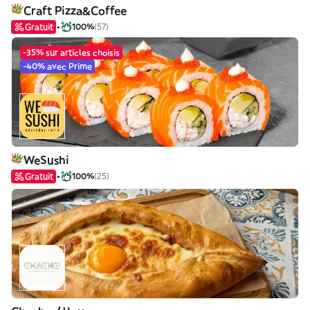
Craft Pizza&Coffee
Gratuit
100%
(57)
-35% sur articles choisis
-40% avec Prime
WeSushi
Gratuit
100%
(25)