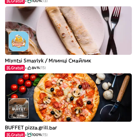
Gratuit
100%
(13)
Mlyntsi Smaylyk / Млинці Смайлик
Gratuit
84%
(15)
BUFFET pizza.grill.bar
Gratuit
100%
(15)