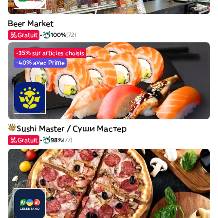
Beer Market
Gratuit
100%
(72)
-35% sur articles choisis
-40% avec Prime
Sushi Master / Суши Мастер
Gratuit
98%
(77)