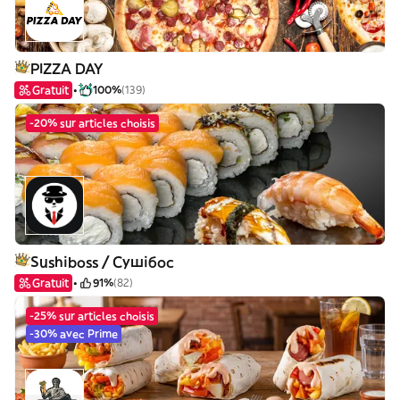
PIZZA DAY
Gratuit
100%
(139)
-20% sur articles choisis
Sushiboss / Сушібос
Gratuit
91%
(82)
-25% sur articles choisis
-30% avec Prime