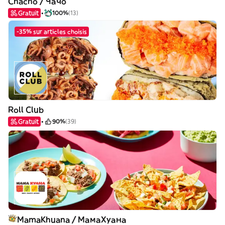
Chacho / Чачо
Gratuit
100%
(13)
-35% sur articles choisis
Roll Club
Gratuit
90%
(39)
MamaKhuana / МамаХуана