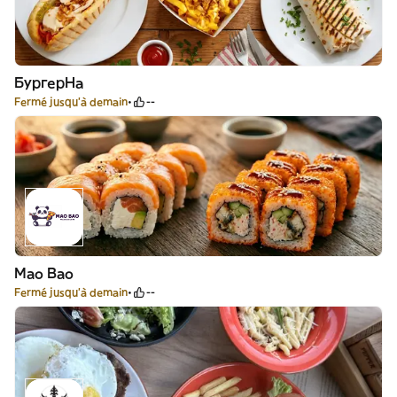
БургерНа
Fermé jusqu'à demain
--
Mao Bao
Fermé jusqu'à demain
--