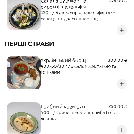
Салат з буряком та
275,00 ₴
сиром філадельфія
330 г / Буряк, сир філадельфія, мікс
салату, мигдалеві пластівці
ПЕРШІ СТРАВИ
Український борщ
300,00 ₴
400/50/30 г / З салом, сметаною та
грінками
Грибний крем суп
250,00 ₴
400 г / Гриби печериці, гриби білі,
вершки