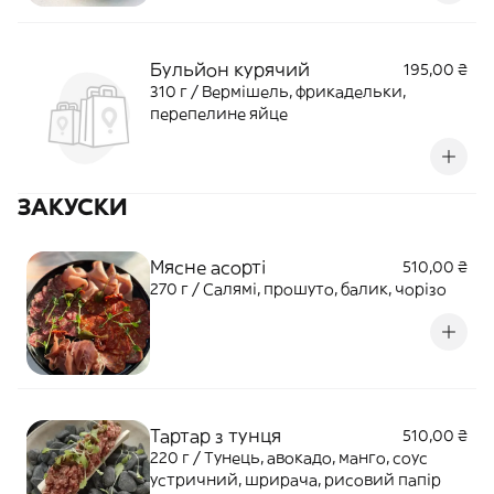
Бульйон курячий
195,00 ₴
310 г / Вермішель, фрикадельки,
перепелине яйце
ЗАКУСКИ
Мясне асорті
510,00 ₴
270 г / Салямі, прошуто, балик, чорізо
Тартар з тунця
510,00 ₴
220 г / Тунець, авокадо, манго, соус
устричний, шрирача, рисовий папір