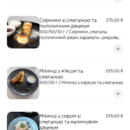
Сирники зі сметаною та
275,00 ₴
полуничним джемом
200/50/30 г / Сирники, сметана,
полуничний джем, карамель, цукрова
пудра
Млинці з м'ясом та
235,00 ₴
сметаною
300/30 г / Млинці з куркою та сметаною
Млинці з сиром зі
235,00 ₴
сметаною та малиновим
джемом