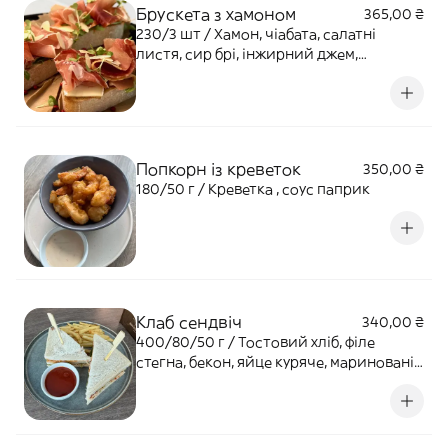
Брускета з хамоном
365,00 ₴
230/3 шт / Хамон, чіабата, салатні
листя, сир брі, інжирний джем,
мигдалеві пластівці
Попкорн із креветок
350,00 ₴
180/50 г / Креветка , соус паприк
Клаб сендвіч
340,00 ₴
400/80/50 г / Тостовий хліб, філе
стегна, бекон, яйце куряче, мариновані
огірки, салат айсберг, картопля фрі