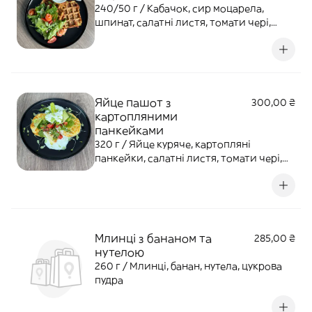
240/50 г / Кабачок, сир моцарела,
шпинат, салатні листя, томати чері,
лосось слабосолений , соус сацикі
Яйце пашот з
300,00 ₴
картопляними
панкейками
320 г / Яйце куряче, картопляні
панкейки, салатні листя, томати чері,
соус сацикі
Млинці з бананом та
285,00 ₴
нутелою
260 г / Млинці, банан, нутела, цукрова
пудра