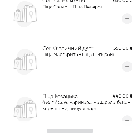
Сет Мясне комбо
650,00 ₴
Піца Салямі + Піца Пепероні
Сет Класичний дует
550,00 ₴
Піца Маргарита + Піца Пепероні
Піца Козацька
440,00 ₴
465 г / Соус маринара, моцарела, бекон,
корнішони, цибуля марс