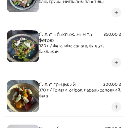
блю, груша, мигдалеві пластівці
Салат з баклажаном та
350,00 ₴
фетою
320 г / Фета, мікс салата, фундук,
баклажан
Салат грецький
300,00 ₴
370 г / Томати, огірок, перець солодкий,
фета