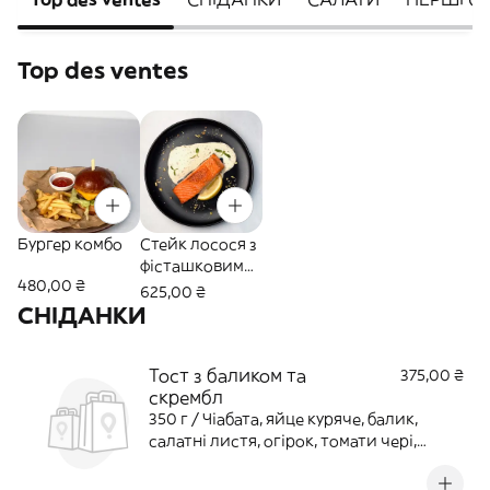
Top des ventes
Бургер комбо
Стейк лосося з
фісташковим
480,00 ₴
соусом
625,00 ₴
СНІДАНКИ
Тост з баликом та
375,00 ₴
скрембл
350 г / Чіабата, яйце куряче, балик,
салатні листя, огірок, томати чері,
чедер