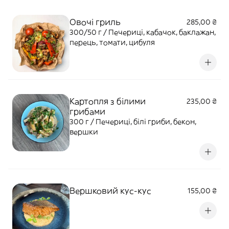
Овочі гриль
285,00 ₴
300/50 г / Печериці, кабачок, баклажан,
перець, томати, цибуля
Картопля з білими
235,00 ₴
грибами
300 г / Печериці, білі гриби, бекон,
вершки
Вершковий кус-кус
155,00 ₴