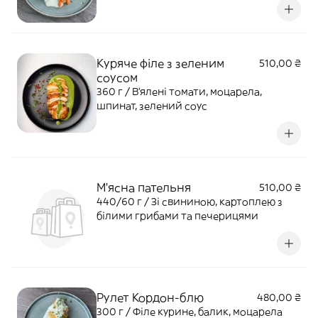
Куряче філе з зеленим
510,00 ₴
соусом
360 г / В'ялені томати, моцарела,
шпинат, зелений соус
М'ясна пательня
510,00 ₴
440/60 г / Зі свининою, картоплею з
білими грибами та печерицями
Рулет Кордон-блю
480,00 ₴
300 г / Філе курине, балик, моцарела