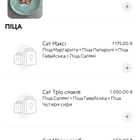
ПІЦА
Сет Максі
1 175,00 ₴
Піца Маргарита + Піца Пепероні + Піца
Гавайська + Піца Салямі
Сет Тріо смаків
1 050,00 ₴
Піца Салямі + Піца Гавайська + Піца
Чотири сири