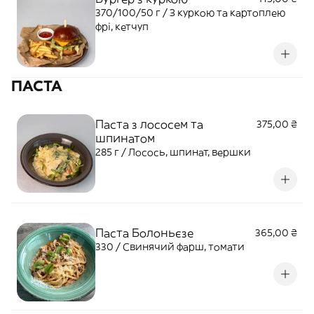
370/100/50 г / З куркою та картоплею
фрі, кетчуп
ПАСТА
Паста з лососем та
375,00 ₴
шпинатом
285 г / Лосось, шпинат, вершки
Паста Болоньєзе
365,00 ₴
330 / Свинячий фарш, томати