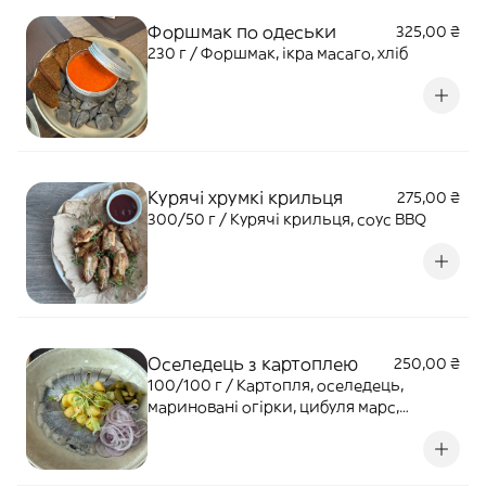
Форшмак по одеськи
325,00 ₴
230 г / Форшмак, ікра масаго, хліб
Курячі хрумкі крильця
275,00 ₴
300/50 г / Курячі крильця, соус BBQ
Оселедець з картоплею
250,00 ₴
100/100 г / Картопля, оселедець,
мариновані огірки, цибуля марс,
сметана, хрін