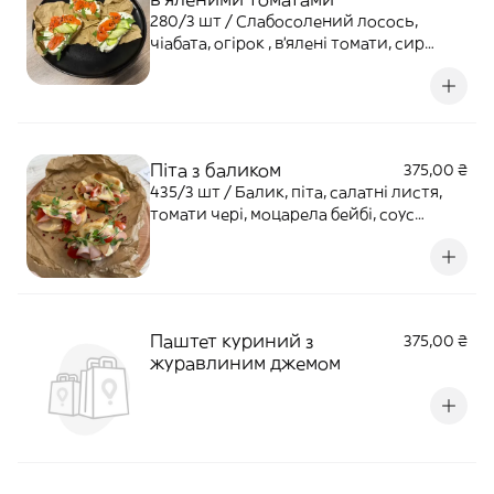
280/3 шт / Слабосолений лосось,
чіабата, огірок , в'ялені томати, сир
філадельфія
Піта з баликом
375,00 ₴
435/3 шт / Балик, піта, салатні листя,
томати чері, моцарела бейбі, соус
тонато
Паштет куриний з
375,00 ₴
журавлиним джемом