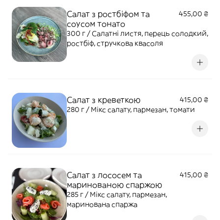
Салат з ростбіфом та
455,00 ₴
соусом тонато
300 г / Салатні листя, перець солодкий,
ростбіф, стручкова квасоля
Салат з креветкою
415,00 ₴
280 г / Мікс салату, пармезан, томати
Салат з лососем та
415,00 ₴
маринованою спаржою
285 г / Мікс салату, пармезан,
маринована спаржа