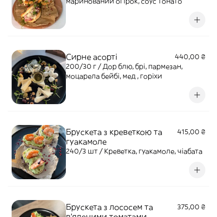
маринований огірок, соус тонато
Сирне асорті
440,00 ₴
200/30 г / Дор блю, брі, пармезан,
моцарела бейбі, мед , горіхи
Брускета з креветкою та
415,00 ₴
гуакамоле
240/3 шт / Креветка, гуакамоле, чіабата
Брускета з лососем та
375,00 ₴
в'яленими томатами