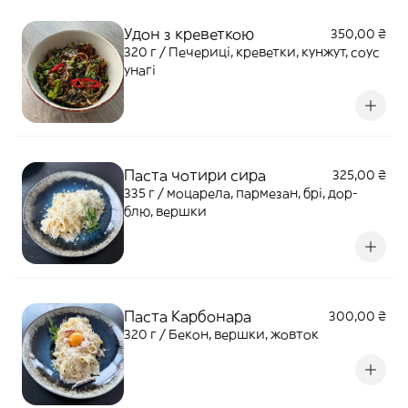
Удон з креветкою
350,00 ₴
320 г / Печериці, креветки, кунжут, соус
унагі
Паста чотири сира
325,00 ₴
335 г / моцарела, пармезан, брі, дор-
блю, вершки
Паста Карбонара
300,00 ₴
320 г / Бекон, вершки, жовток