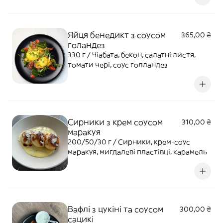
Яйця бенедикт з соусом
365,00 ₴
голандез
330 г / Чіабата, бекон, салатні листя,
томати чері, соус голландез
Сирники з крем соусом
310,00 ₴
маракуя
200/50/30 г / Сирники, крем-соус
маракуя, мигдалеві пластівці, карамель
Вафлі з цукіні та соусом
300,00 ₴
сацикі