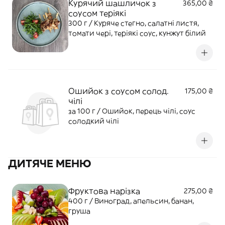
Курячий шашличок з
365,00 ₴
соусом теріякі
300 г / Куряче стегно, салатні листя,
томати чері, теріякі соус, кунжут білий
Ошийок з соусом солод.
175,00 ₴
чілі
за 100 г / Ошийок, перець чілі, соус
солодкий чілі
ДИТЯЧЕ МЕНЮ
Фруктова нарізка
275,00 ₴
400 г / Виноград, апельсин, банан,
груша