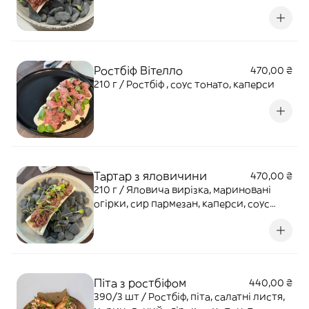
Ростбіф Вітелло
470,00 ₴
210 г / Ростбіф , соус тонато, каперси
Тартар з яловичини
470,00 ₴
210 г / Яловича вирізка, мариновані
огірки, сир пармезан, каперси, соус
ворчестер, шрирача
Піта з ростбіфом
440,00 ₴
390/3 шт / Ростбіф, піта, салатні листя,