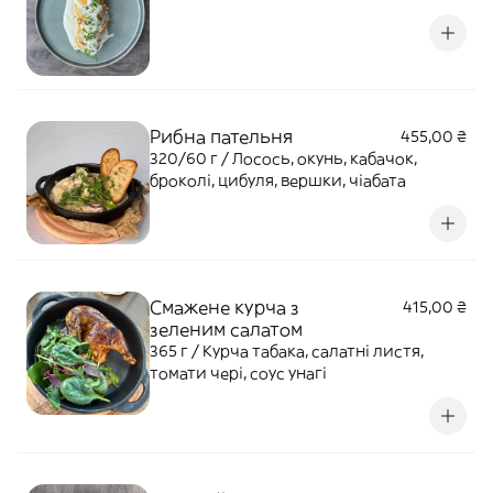
Рибна пательня
455,00 ₴
320/60 г / Лосось, окунь, кабачок,
броколі, цибуля, вершки, чіабата
Смажене курча з
415,00 ₴
зеленим салатом
365 г / Курча табака, салатні листя,
томати чері, соус унагі