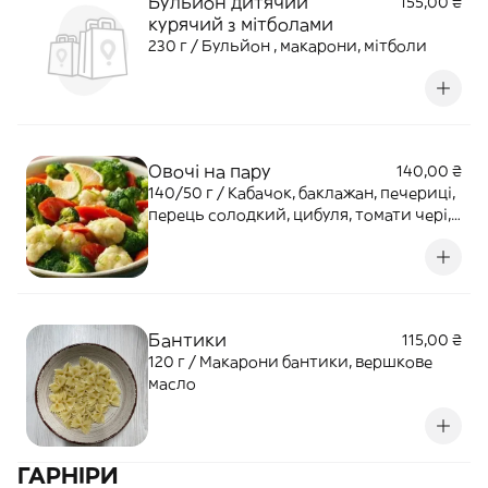
Бульйон дитячий
155,00 ₴
курячий з мітболами
230 г / Бульйон , макарони, мітболи
Овочі на пару
140,00 ₴
140/50 г / Кабачок, баклажан, печериці,
перець солодкий, цибуля, томати чері,
соус романеско
Бантики
115,00 ₴
120 г / Макарони бантики, вершкове
масло
ГАРНІРИ