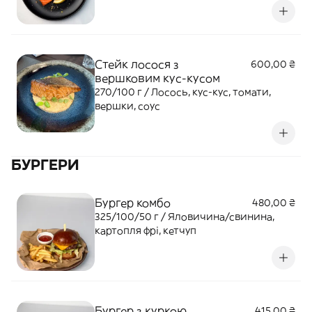
Стейк лосося з
600,00 ₴
вершковим кус-кусом
270/100 г / Лосось, кус-кус, томати,
вершки, соус
БУРГЕРИ
Бургер комбо
480,00 ₴
325/100/50 г / Яловичина/свинина,
картопля фрі, кетчуп
Бургер з куркою
415,00 ₴