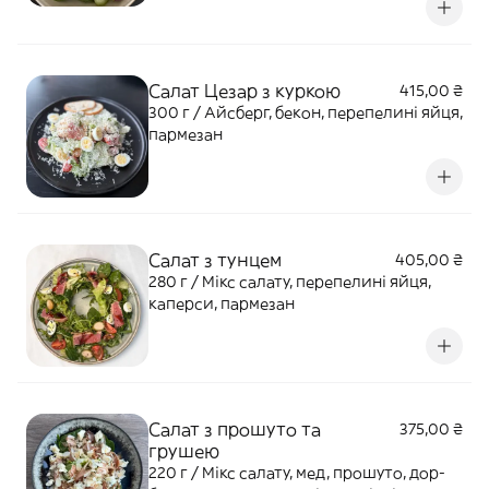
Салат Цезар з куркою
415,00 ₴
300 г / Айсберг, бекон, перепелині яйця,
пармезан
Салат з тунцем
405,00 ₴
280 г / Мікс салату, перепелині яйця,
каперси, пармезан
Салат з прошуто та
375,00 ₴
грушею
220 г / Мікс салату, мед, прошуто, дор-