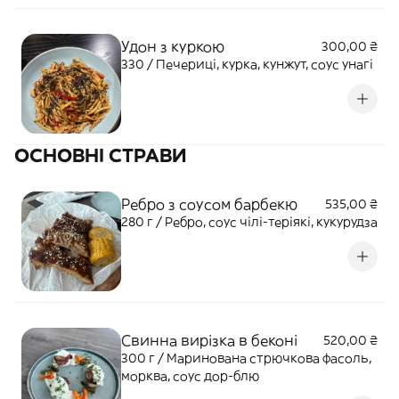
Удон з куркою
300,00 ₴
330 / Печериці, курка, кунжут, соус унагі
ОСНОВНІ СТРАВИ
Ребро з соусом барбекю
535,00 ₴
280 г / Ребро, соус чілі-теріякі, кукурудза
Свинна вирізка в беконі
520,00 ₴
300 г / Маринована стрючкова фасоль,
морква, соус дор-блю