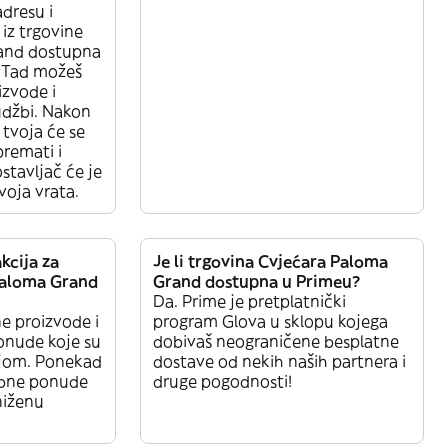
adresu i
 iz trgovine
and dostupna
. Tad možeš
izvode i
udžbi. Nakon
 tvoja će se
remati i
stavljač će je
voja vrata.
kcija za
Je li trgovina Cvjećara Paloma
Paloma Grand
Grand dostupna u Primeu?
Da. Prime je pretplatnički
ne proizvode i
program Glova u sklopu kojega
onude koje su
dobivaš neograničene besplatne
jom. Ponekad
dostave od nekih naših partnera i
ebne ponude
druge pogodnosti!
sniženu