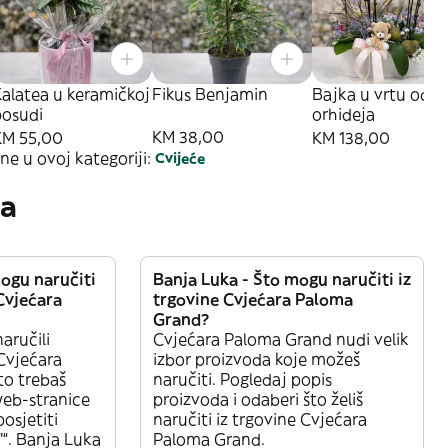
alatea u keramičkoj
Fikus Benjamin
Bajka u vrtu od
posudi
orhideja
KM 38,00
KM 55,00
KM 138,00
ne u ovoj kategoriji:
Cvijeće
ja
ogu naručiti
Banja Luka - Što mogu naručiti iz
Cvjećara
trgovine Cvjećara Paloma
Grand?
naručili
Cvjećara Paloma Grand nudi velik
Cvjećara
izbor proizvoda koje možeš
to trebaš
naručiti. Pogledaj popis
 web-stranice
proizvoda i odaberi što želiš
posjetiti
naručiti iz trgovine Cvjećara
“. Banja Luka
Paloma Grand.