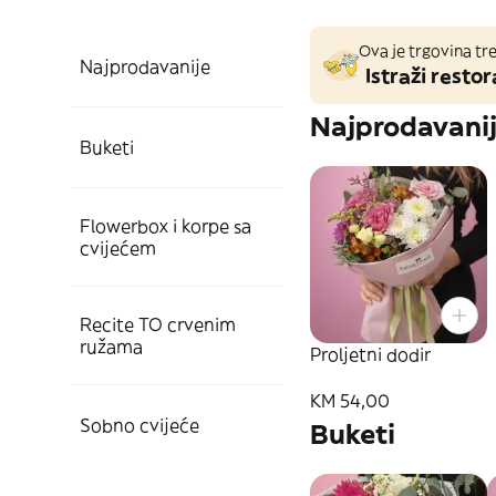
Ova je trgovina tre
Najprodavanije
Istraži restor
Najprodavani
Buketi
Flowerbox i korpe sa
cvijećem
Recite TO crvenim
ružama
Proljetni dodir
KM 54,00
Sobno cvijeće
Buketi