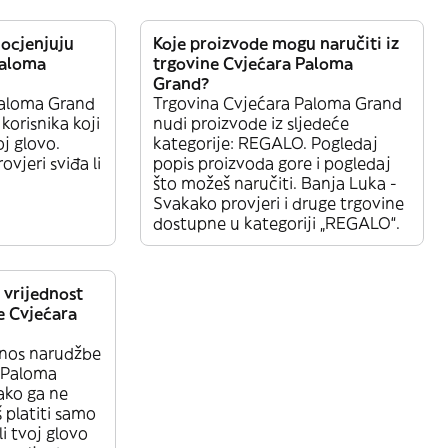
 ocjenjuju
Koje proizvode mogu naručiti iz
Paloma
trgovine Cvjećara Paloma
Grand?
Paloma Grand
Trgovina Cvjećara Paloma Grand
korisnika koji
nudi proizvode iz sljedeće
oj glovo.
kategorije: REGALO. Pogledaj
ovjeri sviđa li
popis proizvoda gore i pogledaj
što možeš naručiti. Banja Luka -
Svakako provjeri i druge trgovine
dostupne u kategoriji „REGALO“.
 vrijednost
e Cvjećara
znos narudžbe
a Paloma
 ako ga ne
 platiti samo
i tvoj glovo