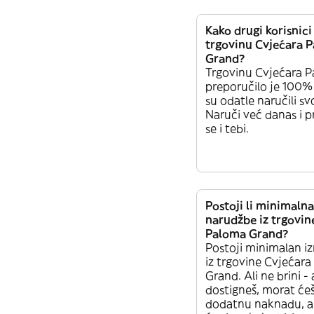
Kako drugi korisnici
trgovinu Cvjećara 
Grand?
Trgovinu Cvjećara 
preporučilo je 100% 
su odatle naručili sv
Naruči već danas i pr
se i tebi.
Postoji li minimalna
narudžbe iz trgovin
Paloma Grand?
Postoji minimalan i
iz trgovine Cvjećar
Grand. Ali ne brini -
dostigneš, morat ćeš
dodatnu naknadu, al