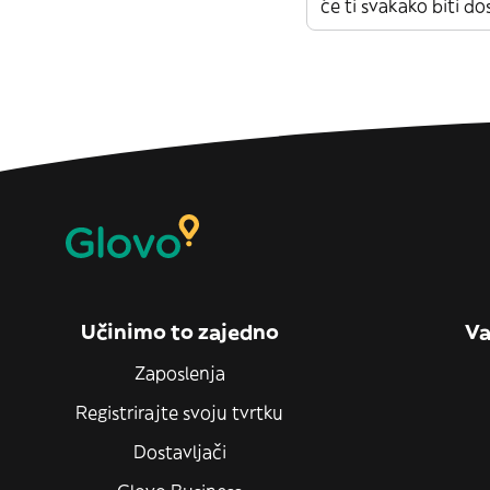
će ti svakako biti do
Učinimo to zajedno
Va
Zaposlenja
Registrirajte svoju tvrtku
Dostavljači