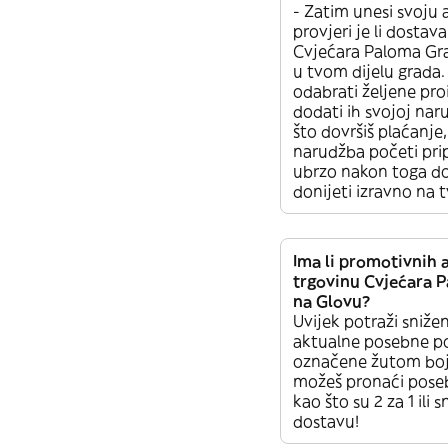
- Zatim unesi svoju 
provjeri je li dostava
Cvjećara Paloma Gr
u tvom dijelu grada
odabrati željene pro
dodati ih svojoj nar
što dovršiš plaćanje,
narudžba početi prip
ubrzo nakon toga do
donijeti izravno na t
Ima li promotivnih a
trgovinu Cvjećara 
na Glovu?
Uvijek potraži sniže
aktualne posebne p
označene žutom bo
možeš pronaći pos
kao što su 2 za 1 ili 
dostavu!