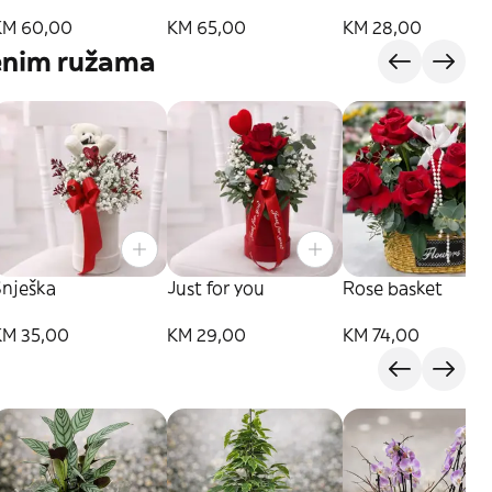
KM 60,00
KM 65,00
KM 28,00
enim ružama
Snješka
Just for you
Rose basket
KM 35,00
KM 29,00
KM 74,00