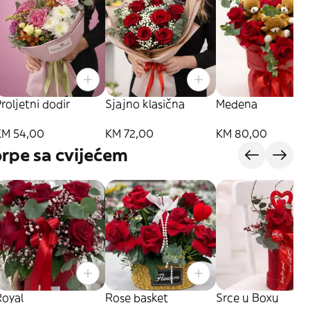
roljetni dodir
Sjajno klasična
Medena
KM 54,00
KM 72,00
KM 80,00
orpe sa cvijećem
Royal
Rose basket
Srce u Boxu