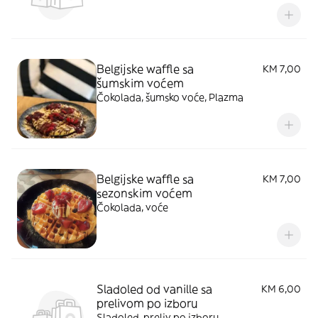
Belgijske waffle sa
KM 7,00
šumskim voćem
Čokolada, šumsko voće, Plazma
Belgijske waffle sa
KM 7,00
sezonskim voćem
Čokolada, voće
Sladoled od vanille sa
KM 6,00
prelivom po izboru
Sladoled, preliv po izboru