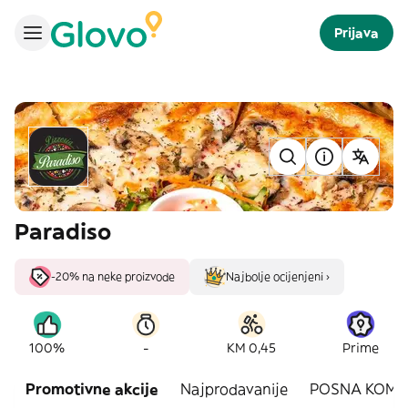
Prijava
Paradiso
-20% na neke proizvode
Najbolje ocijenjeni ›
-
100%
KM 0,45
Prime
Promotivne akcije
Najprodavanije
POSNA KOMB