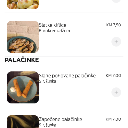
Slatke kiflice
KM 7,50
Eurokrem, džem
PALAČINKE
Slane pohovane palačinke
KM 7,00
Sir, šunka
Zapečene palačinke
KM 7,00
Sir, šunka