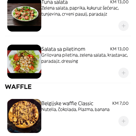
Tuna salata
KM 13,00
Zelena salata, paprika, kukuruz šećerac,
tunjevina, crveni pasulj, paradajz
Salata sa piletinom
KM 13,00
Grilovana piletina, zelena salata, krastavac,
paradajz, dressing
WAFFLE
Belgijske waffle Classic
KM 7,00
Nutella, čokolada, Plazma, banana