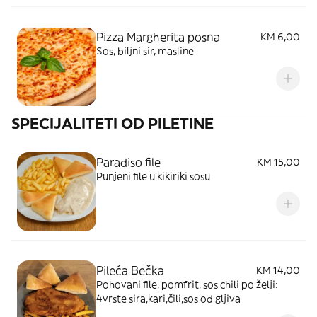
Pizza Margherita posna
KM 6,00
Sos, biljni sir, masline
SPECIJALITETI OD PILETINE
Paradiso file
KM 15,00
Punjeni file u kikiriki sosu
Pileća Bečka
KM 14,00
Pohovani file, pomfrit, sos chili po želji:
4vrste sira,kari,čili,sos od gljiva