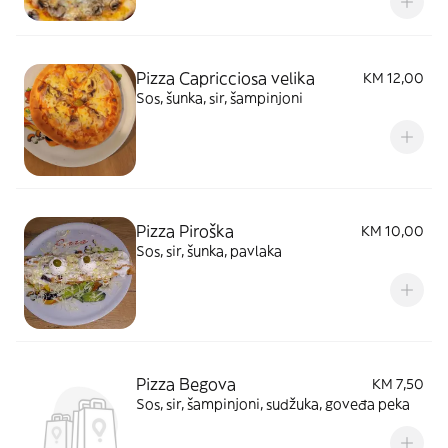
Pizza Capricciosa velika
KM 12,00
Sos, šunka, sir, šampinjoni
Pizza Piroška
KM 10,00
Sos, sir, šunka, pavlaka
Pizza Begova
KM 7,50
Sos, sir, šampinjoni, sudžuka, goveđa peka