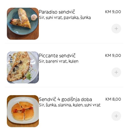
Paradiso sendvič
KM 9,00
Sir, suhi vrat, pavlaka, šunka
Piccante sendvič
KM 9,00
Sir, bareni vrat, kulen
Sendvič 4 godišnja doba
KM 8,00
Sir, šunka, slanina, kulen, suhi vrat