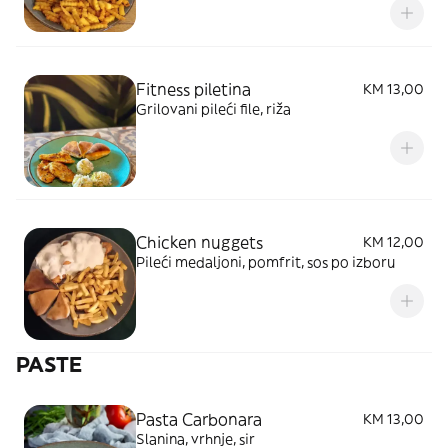
Fitness piletina
KM 13,00
Grilovani pileći file, riža
Chicken nuggets
KM 12,00
Pileći medaljoni, pomfrit, sos po izboru
PASTE
Pasta Carbonara
KM 13,00
Slanina, vrhnje, sir