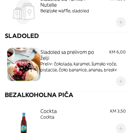
Nutelle
Belgijske waffle, sladoled
SLADOLED
Sladoled sa prelivom po
KM 6,00
želji
Preliv: čokolada, karamel, šumsko voće,
pistacije, čoko bananice, ananas, breskv
BEZALKOHOLNA PIĆA
Cockta
KM 3,50
Cockta