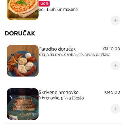
-20%
Sos, biljni sir, masline
DORUČAK
Paradiso doručak
KM 10,00
3 jaja na oko, 2 kobasice, ajvar, pavlaka
Skrivene hrenovke
KM 9,00
4 hrenovke, pizza tijesto