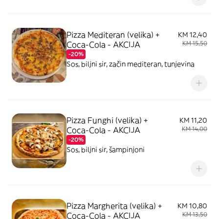
Pizza Mediteran (velika) +
KM 12,40
Coca-Cola - AKCIJA
KM 15,50
-20%
Sos, biljni sir, začin mediteran, tunjevina
Pizza Funghi (velika) +
KM 11,20
Coca-Cola - AKCIJA
KM 14,00
-20%
Sos, biljni sir, šampinjoni
Pizza Margherita (velika) +
KM 10,80
Coca-Cola - AKCIJA
KM 13,50