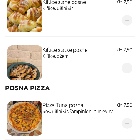
Kiflice slane posne
KM 7,50
Kiflice, biljni sir
Kiflice slatke posne
KM 7,50
Kiflice, džem
POSNA PIZZA
Pizza Tuna posna
KM 7,50
Sos, biljni sir, šampinjoni, tunjevina