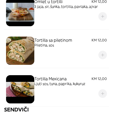
Omlet u tortilli
KM 12,00
3 jaja, sir, šunka, tortilla, pavlaka, ajvar
Tortilla sa piletinom
KM 12,00
Piletina, sos
Tortilla Mexicana
KM 12,00
Ljuti sos, tuna, paprika, kukuruz
SENDVIČI