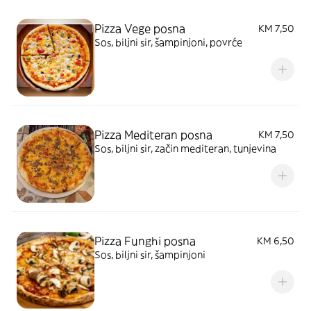
Pizza Vege posna
KM 7,50
Sos, biljni sir, šampinjoni, povrće
Pizza Mediteran posna
KM 7,50
Sos, biljni sir, začin mediteran, tunjevina
Pizza Funghi posna
KM 6,50
Sos, biljni sir, šampinjoni