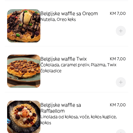
Belgijske waffle sa Oreom
KM 7,00
Nutella, Oreo keks
Belgijske waffle Twix
KM 7,00
Čokolada, caramel preliv, Plazma, Twix
čokoladice
Belgijske waffle sa
KM 7,00
Raffaellom
Linolada od kokosa, voće, kokos kuglice,
kokos