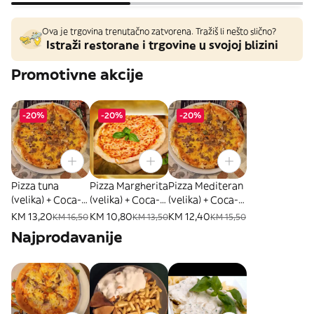
Ova je trgovina trenutačno zatvorena. Tražiš li nešto slično?
Istraži restorane i trgovine u svojoj blizini
Promotivne akcije
-20%
-20%
-20%
Pizza tuna
Pizza Margherita
Pizza Mediteran
(velika) + Coca-
(velika) + Coca-
(velika) + Coca-
Cola - AKCIJA
Cola - AKCIJA
Cola - AKCIJA
KM 13,20
KM 10,80
KM 12,40
KM 16,50
KM 13,50
KM 15,50
Najprodavanije