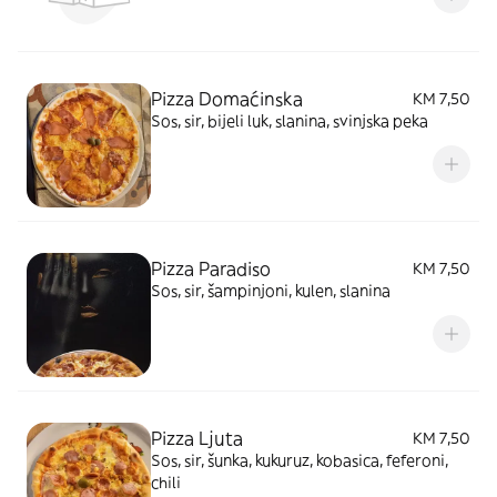
Pizza Domaćinska
KM 7,50
Sos, sir, bijeli luk, slanina, svinjska peka
Pizza Paradiso
KM 7,50
Sos, sir, šampinjoni, kulen, slanina
Pizza Ljuta
KM 7,50
Sos, sir, šunka, kukuruz, kobasica, feferoni,
chili