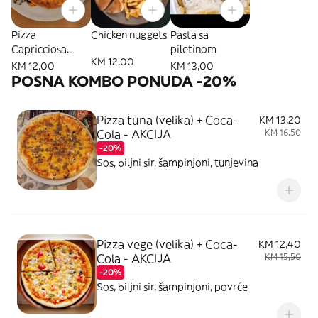
Pizza
Chicken nuggets
Pasta sa
Capricciosa
piletinom
KM 12,00
velika
KM 12,00
KM 13,00
POSNA KOMBO PONUDA -20%
Pizza tuna (velika) + Coca-
KM 13,20
Cola - AKCIJA
KM 16,50
-20%
Sos, biljni sir, šampinjoni, tunjevina
Pizza vege (velika) + Coca-
KM 12,40
Cola - AKCIJA
KM 15,50
-20%
Sos, biljni sir, šampinjoni, povrće