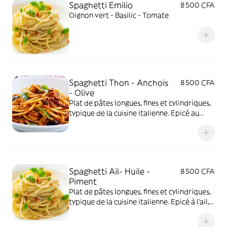
Spaghetti Emilio
8 500 CFA
Oignon vert - Basilic - Tomate
Spaghetti Thon - Anchois
8 500 CFA
- Olive
Plat de pâtes longues, fines et cylindriques,
typique de la cuisine italienne. Epicé au
thon, anchois et olive
Spaghetti Ail- Huile -
8 500 CFA
Piment
Plat de pâtes longues, fines et cylindriques,
typique de la cuisine italienne. Epicé à l'ail,
huile et piment