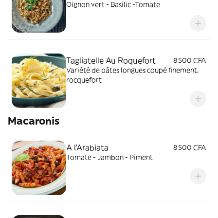
Oignon vert - Basilic -Tomate
Tagliatelle Au Roquefort
8 500 CFA
Variété de pâtes longues coupé finement,
rocquefort
Macaronis
A l'Arabiata
8 500 CFA
Tomate - Jambon - Piment