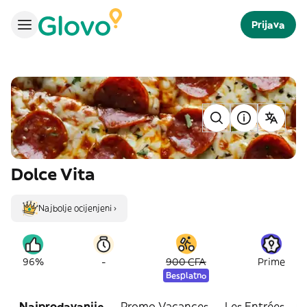
Prijava
Dolce Vita
Najbolje ocijenjeni ›
-
96%
900 CFA
Prime
Besplatno
Najprodavanije
Promo Vacances
Les Entrées
C