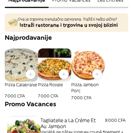
Ova je trgovina trenutačno zatvorena. Tražiš li nešto slično?
Istraži restorane i trgovine u svojoj blizini
Najprodavanije
Pizza Calabraise
Pizza Royale
Pizza Jambon
Porc
7 000 CFA
7 000 CFA
7 000 CFA
Promo Vacances
Tagliatelle a La Crème Et
8 000 CFA
Au Jambon
Variété de pâtes longues coupé finement +