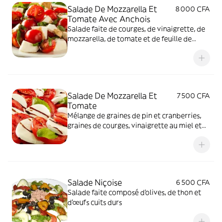
Salade De Mozzarella Et
8 000 CFA
Tomate Avec Anchois
Salade faite de courges, de vinaigrette, de
mozzarella, de tomate et de feuille de
mesclum
Salade De Mozzarella Et
7 500 CFA
Tomate
Mélange de graines de pin et cranberries,
graines de courges, vinaigrette au miel et
balsamique, figues, mozzarella, tomate,
feuille de mesclum
Salade Niçoise
6 500 CFA
Salade faite composé d'olives, de thon et
d'œufs cuits durs