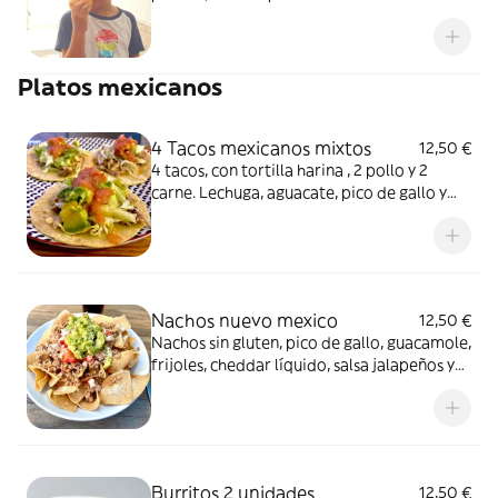
Platos mexicanos
4 Tacos mexicanos mixtos
12,50 €
4 tacos, con tortilla harina , 2 pollo y 2
carne. Lechuga, aguacate, pico de gallo y
salsa jalapeño .
Nachos nuevo mexico
12,50 €
Nachos sin gluten, pico de gallo, guacamole,
frijoles, cheddar líquido, salsa jalapeños y
carne ternera a la bbq.
Burritos 2 unidades
12,50 €