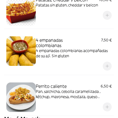
Patatas sin gluten, cheddar y beicon
4 empanadas
7,50 €
colombianas
4 empanadas colombianas acompañadas
de su ají. Sin gluten
Perrito caliente
6,50 €
Pan, salchicha, cebolla caramelizada ,
kétchup, mayonesa, mostaza, queso
cheddar líquido y pepinillos