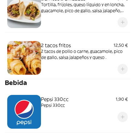
Tortilla, frijoles, queso líquido y en loncha,
guacamole, pico de gallo, salsa jalapeño,
pollo a la plancha o ternera.
2 tacos fritos
12,50 €
2 tacos de pollo o carne, guacamole, pico
de gallo, salsa jalapeños y queso .
Bebida
Pepsi 330cc
1,90 €
Pepsi 330cc