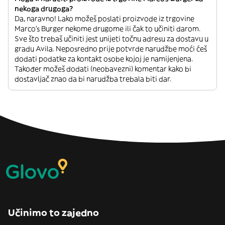
nekoga drugoga?
Da, naravno! Lako možeš poslati proizvode iz trgovine
Marco's Burger nekome drugome ili čak to učiniti darom.
Sve što trebaš učiniti jest unijeti točnu adresu za dostavu u
gradu Avila. Neposredno prije potvrde narudžbe moći ćeš
dodati podatke za kontakt osobe kojoj je namijenjena.
Također možeš dodati (neobavezni) komentar kako bi
dostavljač znao da bi narudžba trebala biti dar.
Učinimo to zajedno