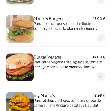
extra crujiente (sin gluten) (Incluye patatas
y bebida)
Marco's Burgers
15,00 €
Pan, mostaza, queso cheddar líquido ,
tomate, cebolla a la plancha, lechuga ,
huevo, beicon y carne ternera avileña
220gr (Incluye patatas y bebida)
Burger Vegana
14,00 €
Pan, carne vegana frita, aguacate, tomate ,
lechuga y cebolla a la plancha . (Incluye
patatas y bebida)
Big Marco's
13,99 €
Pan, kétchup , lechuga, tomate y doble de
carne avileña (Incluye patatas y bebida)