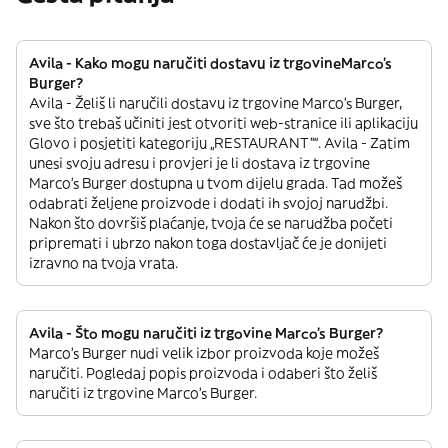
Avila - Kako mogu naručiti dostavu iz trgovineMarco's
Burger?
Avila - Želiš li naručili dostavu iz trgovine Marco's Burger,
sve što trebaš učiniti jest otvoriti web-stranice ili aplikaciju
Glovo i posjetiti kategoriju „RESTAURANT”“. Avila - Zatim
unesi svoju adresu i provjeri je li dostava iz trgovine
Marco's Burger dostupna u tvom dijelu grada. Tad možeš
odabrati željene proizvode i dodati ih svojoj narudžbi.
Nakon što dovršiš plaćanje, tvoja će se narudžba početi
pripremati i ubrzo nakon toga dostavljač će je donijeti
izravno na tvoja vrata.
Avila - Što mogu naručiti iz trgovine Marco's Burger?
Marco's Burger nudi velik izbor proizvoda koje možeš
naručiti. Pogledaj popis proizvoda i odaberi što želiš
naručiti iz trgovine Marco's Burger.