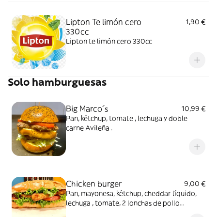
Lipton Te limón cero
1,90 €
330cc
Lipton te limón cero 330cc
Solo hamburguesas
Big Marco´s
10,99 €
Pan, kétchup, tomate , lechuga y doble
carne Avileña .
Chicken burger
9,00 €
Pan, mayonesa, kétchup, cheddar líquido,
lechuga , tomate, 2 lonchas de pollo
marinado y rebozado.