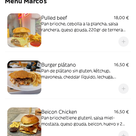
Menú Marco’s
Pulled beef
18,00 €
Pan brioche, cebolla a la plancha, salsa
ranchera, queso gouda, 220gr de ternera
Avileña y pulled beef (Incluye patatas y
bebida)
Burger plátano
16,50 €
Pan de plátano sin gluten, kétchup,
mayonesa, cheddar líquido, lechuga,
tomate, carne desmechada y carne
hamburguesa (Incluye patatas y bebida)
Beicon Chicken
16,50 €
Pan brioche(tiene gluten), salsa miel-
mostaza, queso gouda, beicon, huevo y 2
lonchas de pollo marinado y rebozado