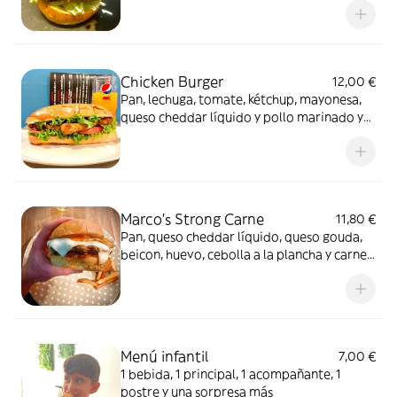
Chicken Burger
12,00 €
Pan, lechuga, tomate, kétchup, mayonesa,
queso cheddar líquido y pollo marinado y
reforzado sin gluten. (Incluye patatas y
bebida)
Marco's Strong Carne
11,80 €
Pan, queso cheddar líquido, queso gouda,
beicon, huevo, cebolla a la plancha y carne
avileña (Incluye patatas y bebida)
Menú infantil
7,00 €
1 bebida, 1 principal, 1 acompañante, 1
postre y una sorpresa más