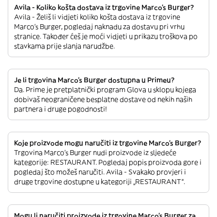
Avila - Koliko košta dostava iz trgovine Marco's Burger?
Avila - Želiš li vidjeti koliko košta dostava iz trgovine
Marco's Burger, pogledaj naknadu za dostavu pri vrhu
stranice. Također ćeš je moći vidjeti u prikazu troškova po
stavkama prije slanja narudžbe.
Je li trgovina Marco's Burger dostupna u Primeu?
Da. Prime je pretplatnički program Glova u sklopu kojega
dobivaš neograničene besplatne dostave od nekih naših
partnera i druge pogodnosti!
Koje proizvode mogu naručiti iz trgovine Marco's Burger?
Trgovina Marco's Burger nudi proizvode iz sljedeće
kategorije: RESTAURANT. Pogledaj popis proizvoda gore i
pogledaj što možeš naručiti. Avila - Svakako provjeri i
druge trgovine dostupne u kategoriji „RESTAURANT“.
Mogu li naručiti proizvode iz trgovine Marco's Burger za