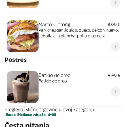
Marco´s strong
9,00 €
Pan, cheddar líquido, queso, beicon, huevo,
cebolla a la plancha, pollo o ternera
avileña.
Postres
Batido de oreo
4,40 €
Batido de oreo .
Pregledaj slične trgovine u ovoj kategoriji:
Burgeri
Međunarodna
Sendviči
Česta pitanja