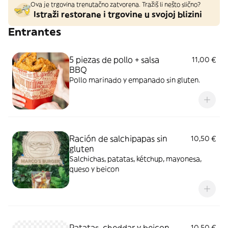
Ova je trgovina trenutačno zatvorena. Tražiš li nešto slično?
Istraži restorane i trgovine u svojoj blizini
Entrantes
5 piezas de pollo + salsa
11,00 €
BBQ
Pollo marinado y empanado sin gluten.
Ración de salchipapas sin
10,50 €
gluten
Salchichas, patatas, kétchup, mayonesa,
queso y beicon
Patatas, cheddar y beicon
10,50 €