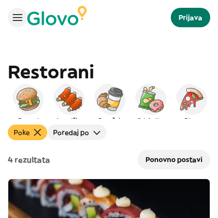
Prijava
Restorani
Burgeri
Američka
Doručak
Grickalice
Pizza
Poke
Poredaj po
4 rezultata
Ponovno postavi