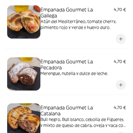
Empanada Gourmet La
4,70 €
Gallega
Atún del Mediterráneo, tomate cherry,
pimiento rojo y verde y huevo duro.
Empanada Gourmet La
4,70 €
Pecadora
Merengue, nutella y dulce de leche.
Empanada Gourmet La
4,70 €
Catalana
Bull negro, Bull blanco, cebolla de Figueres
y mixto de queso de cabra, oveja y vaca con
salsa romesco.