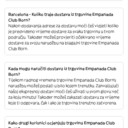
Barcelona - Koliko traje dostava iz trgovine Empanada
Club Born?
Nakon dodavanja adrese za dostavu moći ćeš vidjeti koliko
je predviđeno vrijeme dostave za svaku trgovinu u tvom
području. Također možeš provjeriti očekivano vrijeme
dostave za svoju narudžbu na blagajni trgovine Empanada
Club Born.
Kada mogu naručiti dostavu iz trgovine Empanada Club
Born?
Tijekom radnog vremena trgovine Empanada Club Born’s
narudžbu možeš poslati u bilo kojem trenutku. Zahvaljujući
našoj ekspresnoj dostavi moći ćeš uživati u svom glovu već
za koju minutu! Također možeš zakazati dostavu za vrijeme
koje ti odgovara, čak i ako je trgovina trenutno zatvorena.
Kako drugi korisnici ocjenjuju trgovinu Empanada Club