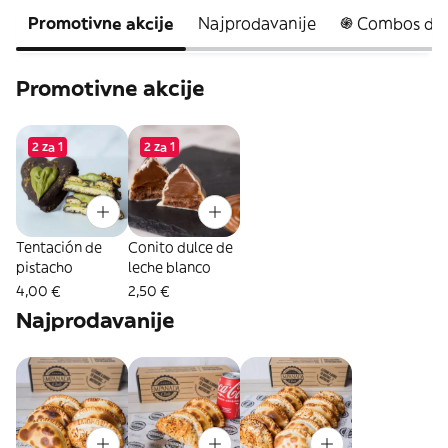
Promotivne akcije
Najprodavanije
֍ Combos del
Promotivne akcije
2 za 1
2 za 1
Tentación de
Conito dulce de
pistacho
leche blanco
4,00 €
2,50 €
Najprodavanije