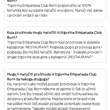
Born?
Trgovinu Empanada Club Born preporučilo je 100%
korisnika koji su odatle naručili svoj glovo. Naruči već danas
i provjeri sviđa li se i tebi.
Koje proizvode mogu naručiti iz trgovine Empanada Club
Born?
Trgovina Empanada Club Born nudi proizvode iz sljedeće
kategorije: RESTAURANT. Pogledaj popis proizvoda gore i
pogledaj što možeš naručiti. Barcelona - Svakako provjeri i
druge trgovine dostupne u kategoriji „RESTAURANT“.
Mogu li naručiti proizvode iz trgovine Empanada Club
Born za nekoga drugoga?
Da, naravno! Lako možeš poslati proizvode iz trgovine
Empanada Club Born nekome drugome ili čak to učiniti
darom. Sve što trebaš učiniti jest unijeti točnu adresu za
dostavu u gradu Barcelona. Neposredno prije potvrde
narudžbe moći ćeš dodati podatke za kontakt osobe kojoj
je namijenjena. Također možeš dodati (neobavezni)