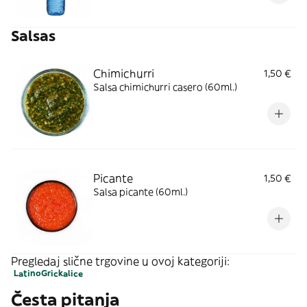
Salsas
Chimichurri
1,50 €
Salsa chimichurri casero (60ml.)
Picante
1,50 €
Salsa picante (60ml.)
Pregledaj slične trgovine u ovoj kategoriji:
Latino
Grickalice
Česta pitanja