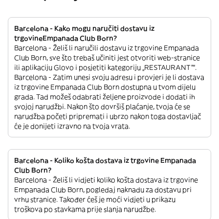
Barcelona - Kako mogu naručiti dostavu iz
trgovineEmpanada Club Born?
Barcelona - Želiš li naručili dostavu iz trgovine Empanada
Club Born, sve što trebaš učiniti jest otvoriti web-stranice
ili aplikaciju Glovo i posjetiti kategoriju „RESTAURANT”“.
Barcelona - Zatim unesi svoju adresu i provjeri je li dostava
iz trgovine Empanada Club Born dostupna u tvom dijelu
grada. Tad možeš odabrati željene proizvode i dodati ih
svojoj narudžbi. Nakon što dovršiš plaćanje, tvoja će se
narudžba početi pripremati i ubrzo nakon toga dostavljač
će je donijeti izravno na tvoja vrata.
Barcelona - Koliko košta dostava iz trgovine Empanada
Club Born?
Barcelona - Želiš li vidjeti koliko košta dostava iz trgovine
Empanada Club Born, pogledaj naknadu za dostavu pri
vrhu stranice. Također ćeš je moći vidjeti u prikazu
troškova po stavkama prije slanja narudžbe.