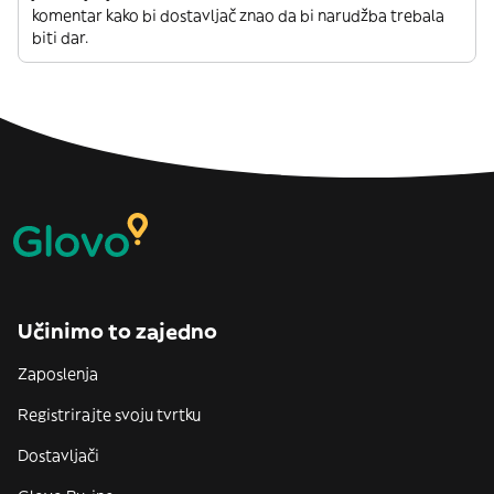
komentar kako bi dostavljač znao da bi narudžba trebala
biti dar.
Učinimo to zajedno
Zaposlenja
Registrirajte svoju tvrtku
Dostavljači