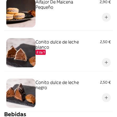
Alfajor De Maicena
2,90 €
Pequeño
Conito dulce de leche
2,50 €
blanco
2 za 1
Conito dulce de leche
2,50 €
negro
Bebidas