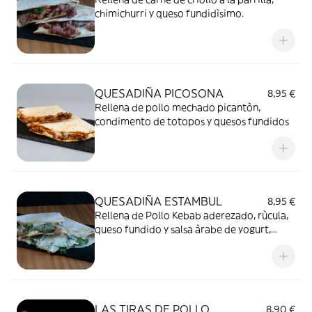
chimichurri y queso fundidìsimo.
QUESADIÑA PICOSONA
8,95 €
Rellena de pollo mechado picantòn,
condimento de totopos y quesos fundidos
QUESADIÑA ESTAMBUL
8,95 €
Rellena de Pollo Kebab aderezado, rùcula,
queso fundido y salsa àrabe de yogurt,
tahina y azahar.
LAS TIRAS DE POLLO
8,90 €