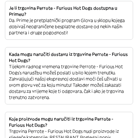
Je li trgovina Perrote - Furious Hot Dogs dostupna u
Primeu?
Da. Prime je pretplatnički program Glova u sklopu kojega
dobivaš neograničene besplatne dostave od nekih naših
partnera i druge pogodnosti!
Kada mogu naručiti dostavu iz trgovine Perrote - Furious
Hot Dogs?
Tijekom radnog vremena trgovine Perrote - Furious Hot
Dogs’s narudžbu možeš poslati u bilo kojem trenutku.
Zahvaljujući našoj ekspresnoj dostavi moći ćeš uživati u
svom glovu već za koju minutu! Također možeš zakazati
dostavu za vrijeme koje ti odgovara, čak i ako je trgovina
trenutno zatvorena.
Koje proizvode mogu naručiti iz trgovine Perrote -
Furious Hot Dogs?
Trgovina Perrote - Furious Hot Dogs nudi proizvode iz
sljedeće kategorije: RESTAURANT. Pogledaj popis