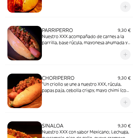
paja, cebolla crispy,
PARRIPERRO
9,30 €
Nuestro XXX acompañado de carnes a la
parrilla, base rúcula, mayonesa ahumada y
papas paja"
CHORIPERRO
9,30 €
"Un criollo se une a nuestro XXX, rúcula,
papas paja, cebolla crispy, mayo chimi (con
chimichurri)"
SINALOA
9,30 €
Nuestro XXX con sabor Mexicano; Lechuga,