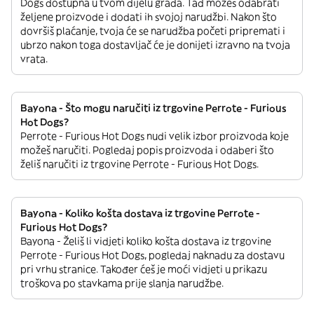
Dogs dostupna u tvom dijelu grada. Tad možeš odabrati
željene proizvode i dodati ih svojoj narudžbi. Nakon što
dovršiš plaćanje, tvoja će se narudžba početi pripremati i
ubrzo nakon toga dostavljač će je donijeti izravno na tvoja
vrata.
Bayona - Što mogu naručiti iz trgovine Perrote - Furious
Hot Dogs?
Perrote - Furious Hot Dogs nudi velik izbor proizvoda koje
možeš naručiti. Pogledaj popis proizvoda i odaberi što
želiš naručiti iz trgovine Perrote - Furious Hot Dogs.
Bayona - Koliko košta dostava iz trgovine Perrote -
Furious Hot Dogs?
Bayona - Želiš li vidjeti koliko košta dostava iz trgovine
Perrote - Furious Hot Dogs, pogledaj naknadu za dostavu
pri vrhu stranice. Također ćeš je moći vidjeti u prikazu
troškova po stavkama prije slanja narudžbe.