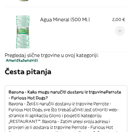
Agua Mineral (500 Ml.)
2,00 €
Pregledaj slične trgovine u ovoj kategoriji:
Američka
Sendviči
Česta pitanja
Bayona - Kako mogu naručiti dostavu iz trgovinePerrote
- Furious Hot Dogs?
Bayona - Želiš li naručili dostavu iz trgovine Perrote -
Furious Hot Dogs, sve što trebaš učiniti jest otvoriti web-
stranice ili aplikaciju Glovo i posjetiti kategoriju
„RESTAURANT”“. Bayona - Zatim unesi svoju adresu i
provjeri je li dostava iz trgovine Perrote - Furious Hot