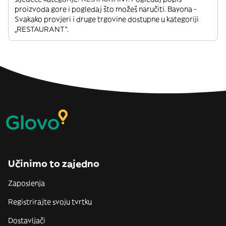
proizvoda gore i pogledaj što možeš naručiti. Bayona -
Svakako provjeri i druge trgovine dostupne u kategoriji
„RESTAURANT“.
Učinimo to zajedno
Zaposlenja
Registrirajte svoju tvrtku
Dostavljači