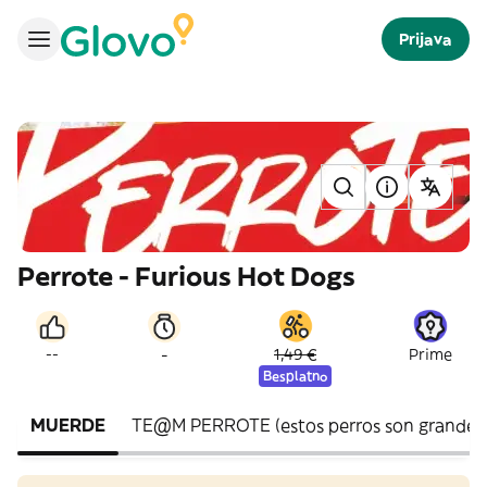
Prijava
Perrote - Furious Hot Dogs
-
--
1,49 €
Prime
Besplatno
MUERDE
TE@M PERROTE (estos perros son grandes