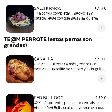
SALCHI PAPAS
8,00 €
... La combi completa! ... salchichas y
patatas, elige con que salsas las quieres
bañar..
TE@M PERROTE (estos perros son
grandes)
CANALLA
9,90 €
Uno de nuestros XXX más groseros, con
base de ensaladilla de repollo y lechuguita,
lonchas de bacon, jamon cocido, quesos
fundidos, papas paja, cebolla crispy, mayo
de ajito y cilantro y maiz.
RED BULL DOG
9,50 €
XXX más potente; pulled pork en salsa de
bbq de Red Bull ,rúcula, mayo smoke papas