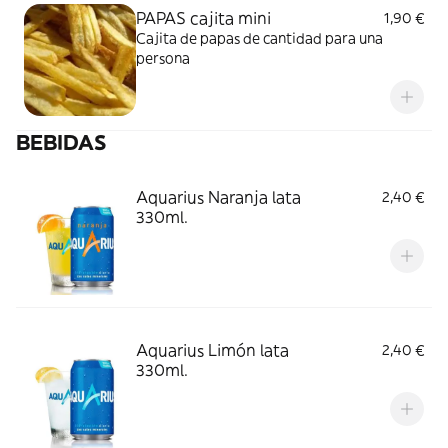
PAPAS cajita mini
1,90 €
Cajita de papas de cantidad para una
persona
BEBIDAS
Aquarius Naranja lata
2,40 €
330ml.
Aquarius Limón lata
2,40 €
330ml.