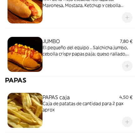
Mayonesa, Mostaza, Ketchup y cebolla
crispy
JUMBO
7,80 €
El pequeño del equipo .. Salchicha jumbo,
cebolla crispy papas paja; queso rallado,
lechuguita, mostaza ketchup y maíz"
PAPAS
PAPAS caja
4,50 €
Caja de patatas de cantidad para 2 pax
aprox