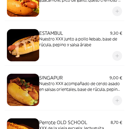
guacamole, pico de gallo, queso cremoso y
picoso, mayo chipotle cebolla crispy y
bacon crunchy.
ESTAMBUL
9,30 €
Nuestro XXX junto a pollo kebab, base de
rúcula, pepino y salsa árabe
SINGAPUR
9,00 €
Nuestro XXX acompañado de cerdo asado
en salsas orientales, base de rúcula, pepino,
mayo sriracha y cebollino.
Perrote OLD SCHOOL
8,70 €
XXX de la vieja escuela; lechuguita,