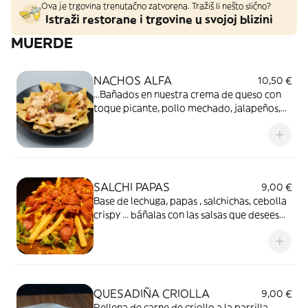
Ova je trgovina trenutačno zatvorena. Tražiš li nešto slično?
Istraži restorane i trgovine u svojoj blizini
MUERDE
NACHOS ALFA
10,50 €
…Bañados en nuestra crema de queso con
toque picante, pollo mechado, jalapeños,
guacamole y cebolla crunch.
SALCHI PAPAS
9,00 €
Base de lechuga, papas , salchichas, cebolla
crispy ... báñalas con las salsas que desees...
QUESADIÑA CRIOLLA
9,00 €
Rellena de carne de criollo a la parrilla,