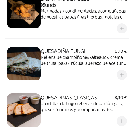
(6unds)
Marinadas y condimentadas, acompañadas
de nuestras papas finas hierbas, mòjalas en
cualquiera de nuestras salsas
recomendadas.
QUESADIÑA FUNGI
8,70 €
Rellena de champiñones salteados, crema
de trufa, pasas, rùcula, aderezo de aceituna
negra, cebolla caramelizada y queso
QUESADIÑAS CLASICAS
8,30 €
…Tortillas de trigo rellenas de Jamòn york,
quesos fundidos y acompañadas de
guacamole y pico de gallo.