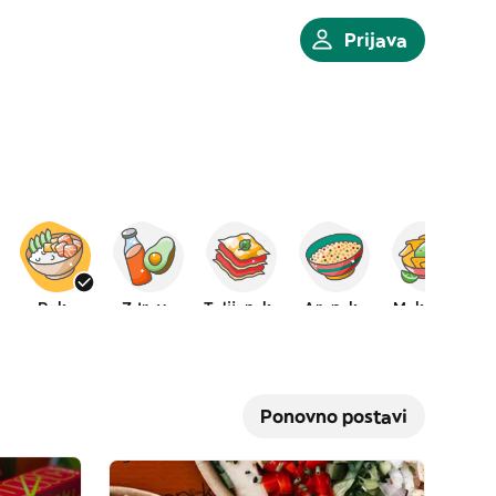
Prijava
Poke
Zdravo
Talijanska
Arapska
Meksička
Ponovno postavi