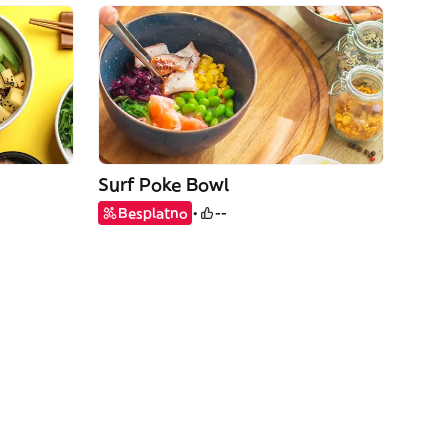
Surf Poke Bowl
Besplatno
--