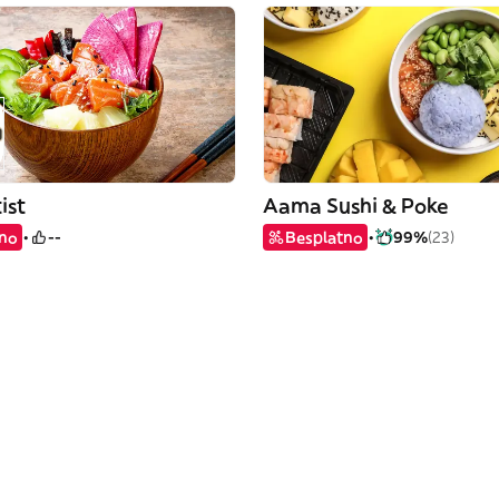
ist
Aama Sushi & Poke
tno
--
Besplatno
99%
(23)