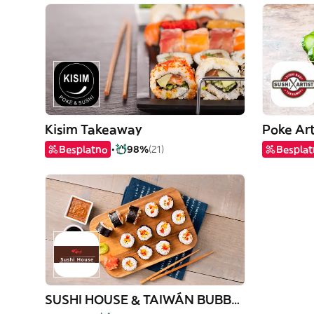
Kisim Takeaway
Poke Art
Besplatno
98%
(21)
Bespla
SUSHI HOUSE & TAIWÁN BUBBLE TEA