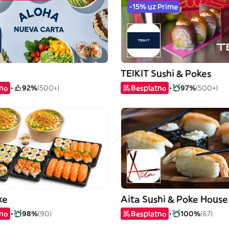
-15% uz Prime
TEIKIT Sushi & Pokes
tno
92%
(500+)
Besplatno
97%
(500+)
xe
Aita Sushi & Poke House
tno
98%
(90)
Besplatno
100%
(67)