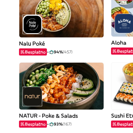
Aloha
Nalu Poké
Bespla
Besplatno
94%
(457)
NATUR - Poke & Salads
Sushi Et
Besplatno
93%
(167)
Bespla