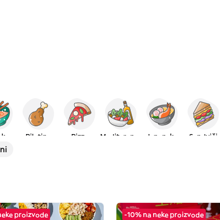
ska
Piletina
Pizza
Mediteranska
Japanska
Sendviči
ni
neke proizvode
-10% na neke proizvode