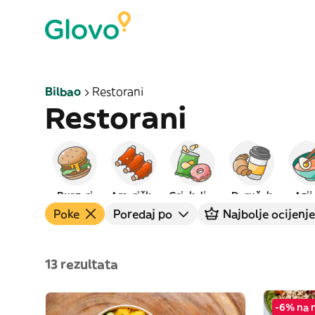
Bilbao
Restorani
Restorani
Burgeri
Američka
Grickalice
Doručak
Azij
Poke
Poredaj po
Najbolje ocijenje
13 rezultata
-6% na 