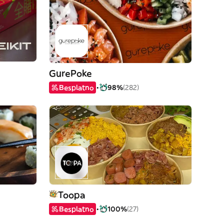
GurePoke
Besplatno
98%
(282)
Toopa
Besplatno
100%
(27)