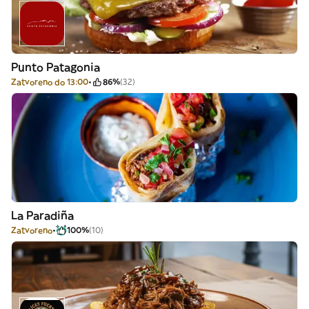
Punto Patagonia
Zatvoreno do 13:00
86%
(32)
La Paradiña
Zatvoreno
100%
(10)