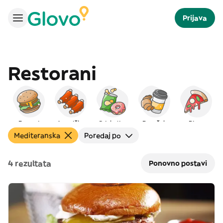
Prijava
Restorani
Burgeri
Američka
Grickalice
Doručak
Pizza
Mediteranska
Poredaj po
4 rezultata
Ponovno postavi