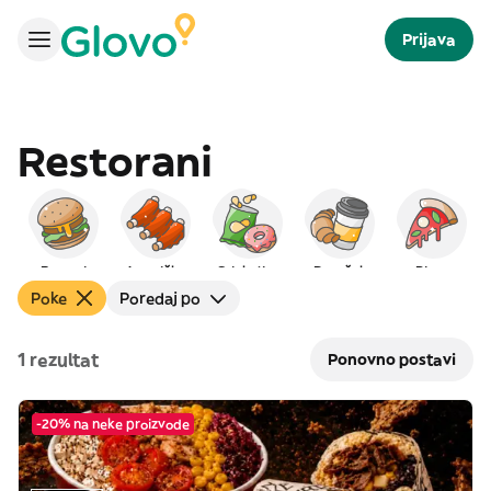
Prijava
Restorani
Burgeri
Američka
Grickalice
Doručak
Pizza
Poke
Poredaj po
1 rezultat
Ponovno postavi
-20% na neke proizvode