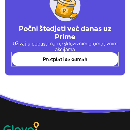
Počni štedjeti već danas uz
Prime
Uživaj u popustima i ekskluzivnim promotivnim
akcijama
Pretplati se odmah