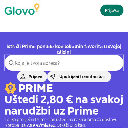
Prijava
Istraži Prime ponude kod lokalnih favorita u svojoj
blizini
Prijava
Upotrijebi trenutnu lokaciju
Uštedi 2,80 € na svakoj
narudžbi uz Prime
Toliko prosječni Prime član uštedi na naknadama za dostavu
Isprobaj za
7,99 €/mjesec
. Otkaži bilo kad.