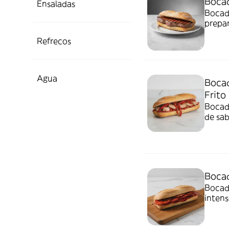
Bocad
Ensaladas
Bocadi
prepa
Refrecos
Agua
Bocad
Frito
Bocadi
de sab
Bocad
Bocadi
intens