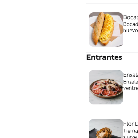
Bocad
Bocadi
huevos
Entrantes
Ensal
Ensala
ventre
Flor 
Tierna
suave 