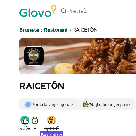
Brunete
Restorani
RAICETÓN
RAICETÓN
Podudaranje cijena ›
Najbolje ocijenjeni ›
96%
-
3,99 €
Besplatno