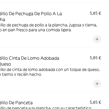
illo De Pechuga De Pollo A La
5,85 €
cha
llo de pechuga de pollo a la plancha, jugosa y tierna,
o en pan fresco para una comida ligera.
illo Cinta De Lomo Adobada
5,85 €
Queso
illo de cinta de lomo adobada con un toque de queso,
 tierno y recién hecho.
illo De Panceta
5,85 €
llo de panceta a la plancha, con su característico