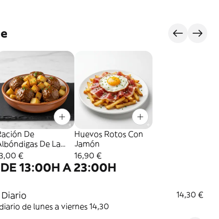
je
Ración De
Huevos Rotos Con
Albóndigas De La
Jamón
Abuela Con Patatas
3,00 €
16,90 €
Dado
DE 13:00H A 23:00H
Diario
14,30 €
iario de lunes a viernes 14,30