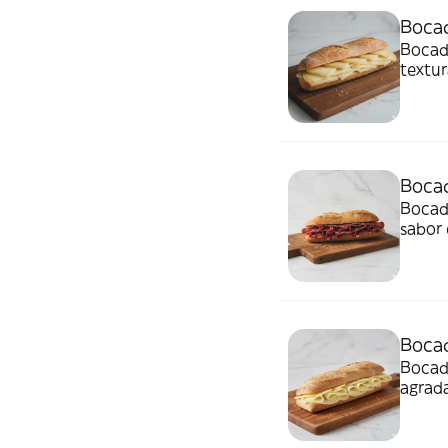
Bocad
Bocadi
textur
Bocad
Bocadi
sabor 
Bocad
Bocadi
agrada