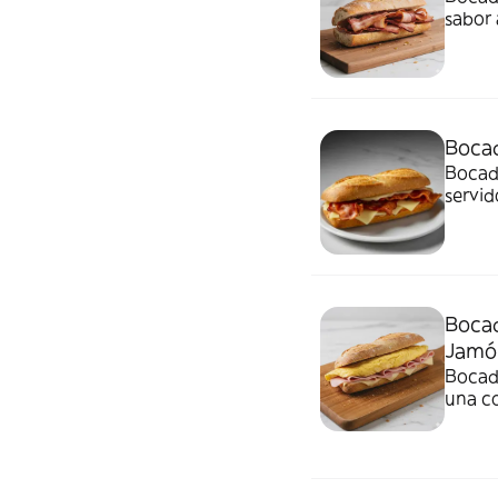
sabor
Bocad
Bocadi
servid
Bocad
Jamón
Bocadi
una c