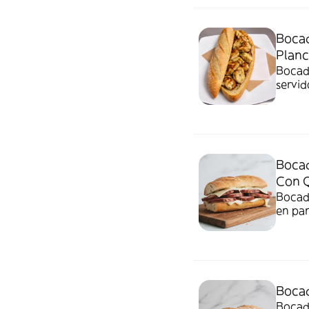
Bocad
Plan
Bocadi
servid
Bocad
Con 
Bocad
en pan
Bocad
Bocadi