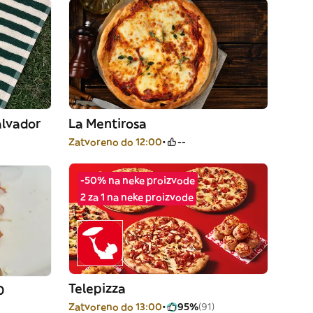
alvador
La Mentirosa
Zatvoreno do 12:00
--
-50% na neke proizvode
2 za 1 na neke proizvode
Telepizza
0
Zatvoreno do 13:00
95%
(91)