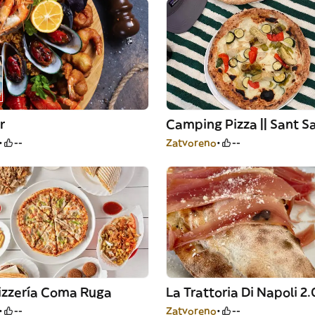
r
Camping Pizza || Sant S
--
Zatvoreno
--
izzería Coma Ruga
La Trattoria Di Napoli 2.
--
Zatvoreno
--