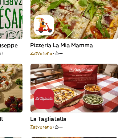
iuseppe
Pizzeria La Mia Mamma
9)
Zatvoreno
--
ll
La Tagliatella
Zatvoreno
--