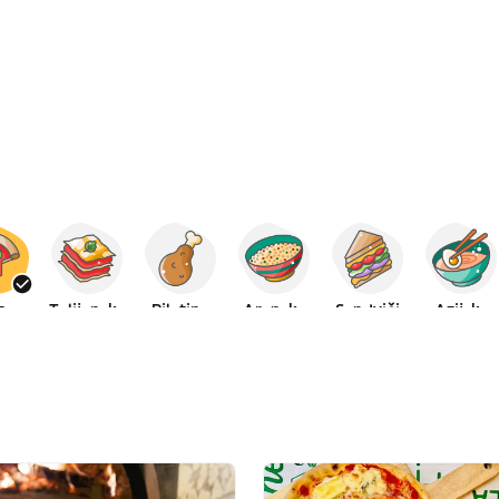
za
Talijanska
Piletina
Arapska
Sendviči
Azijska