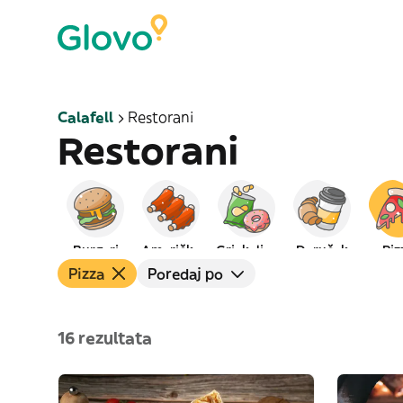
Calafell
Restorani
Restorani
Burgeri
Američka
Grickalice
Doručak
Piz
Pizza
Poredaj po
16 rezultata