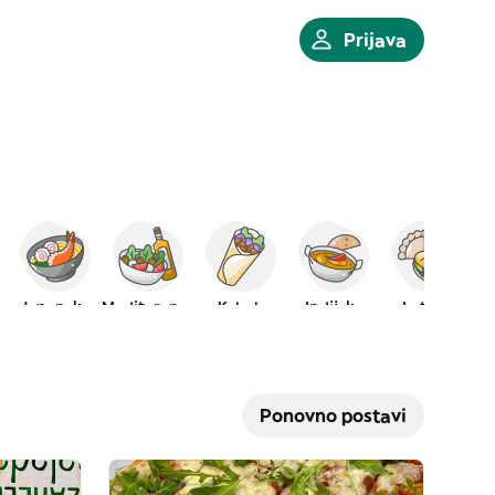
Prijava
Japanska
Mediteranska
Kebab
Indijska
Latino
Ponovno postavi