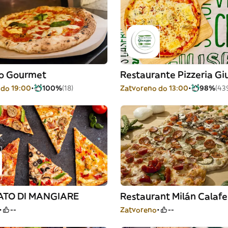
no Gourmet
Restaurante Pizzeria G
 do 19:00
100%
(18)
Zatvoreno do 13:00
98%
(43
ATO DI MANGIARE
Restaurant Milán Calafe
--
Zatvoreno
--