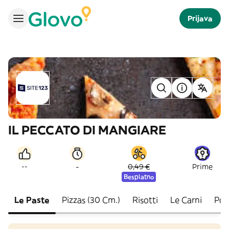
Prijava
IL PECCATO DI MANGIARE
-
--
0,49 €
Prime
Besplatno
Le Paste
Pizzas (30 Cm.)
Risotti
Le Carni
Pos