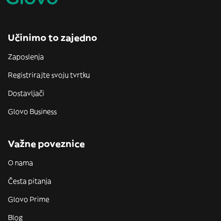
Učinimo to zajedno
Zaposlenja
Registrirajte svoju tvrtku
Dostavljači
Glovo Business
Važne poveznice
O nama
Česta pitanja
Glovo Prime
Blog