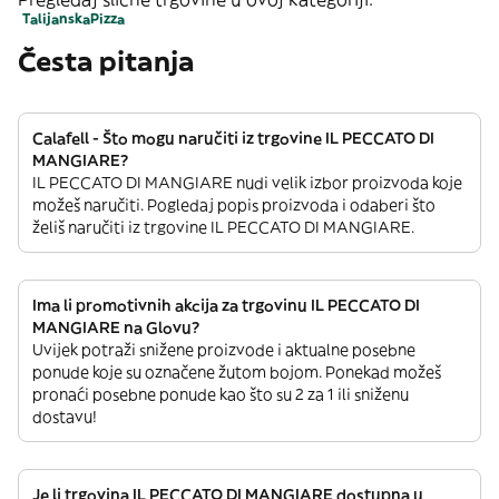
Talijanska
Pizza
Česta pitanja
Calafell - Što mogu naručiti iz trgovine IL PECCATO DI
MANGIARE?
IL PECCATO DI MANGIARE nudi velik izbor proizvoda koje
možeš naručiti. Pogledaj popis proizvoda i odaberi što
želiš naručiti iz trgovine IL PECCATO DI MANGIARE.
Ima li promotivnih akcija za trgovinu IL PECCATO DI
MANGIARE na Glovu?
Uvijek potraži snižene proizvode i aktualne posebne
ponude koje su označene žutom bojom. Ponekad možeš
pronaći posebne ponude kao što su 2 za 1 ili sniženu
dostavu!
Je li trgovina IL PECCATO DI MANGIARE dostupna u