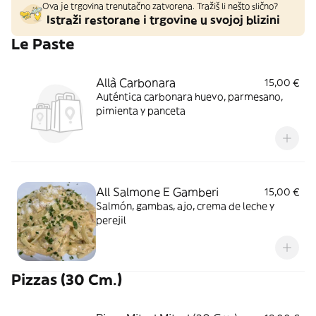
Ova je trgovina trenutačno zatvorena. Tražiš li nešto slično?
Istraži restorane i trgovine u svojoj blizini
Le Paste
Allà Carbonara
15,00 €
Auténtica carbonara huevo, parmesano,
pimienta y panceta
All Salmone E Gamberi
15,00 €
Salmón, gambas, ajo, crema de leche y
perejil
Pizzas (30 Cm.)