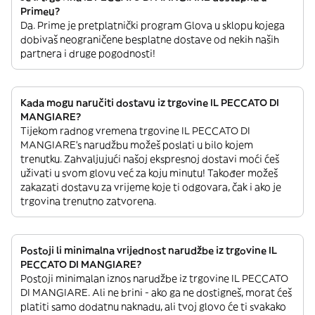
Primeu?
Da. Prime je pretplatnički program Glova u sklopu kojega
dobivaš neograničene besplatne dostave od nekih naših
partnera i druge pogodnosti!
Kada mogu naručiti dostavu iz trgovine IL PECCATO DI
MANGIARE?
Tijekom radnog vremena trgovine IL PECCATO DI
MANGIARE’s narudžbu možeš poslati u bilo kojem
trenutku. Zahvaljujući našoj ekspresnoj dostavi moći ćeš
uživati u svom glovu već za koju minutu! Također možeš
zakazati dostavu za vrijeme koje ti odgovara, čak i ako je
trgovina trenutno zatvorena.
Postoji li minimalna vrijednost narudžbe iz trgovine IL
PECCATO DI MANGIARE?
Postoji minimalan iznos narudžbe iz trgovine IL PECCATO
DI MANGIARE. Ali ne brini - ako ga ne dostigneš, morat ćeš
platiti samo dodatnu naknadu, ali tvoj glovo će ti svakako