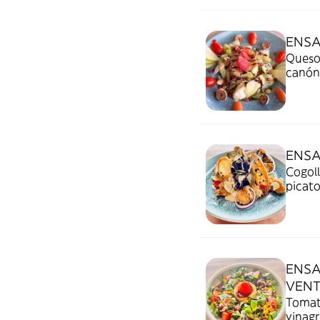
ENSA
Queso 
canóni
ENSA
Cogoll
picato
ENSA
VEN
Tomate
vinagr