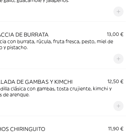
e gallo, guacamole y jalapeños.
CCIA DE BURRATA
13,00 €
ia con burrata, rúcula, fruta fresca, pesto, miel de
 y pistacho.
LADA DE GAMBAS Y KIMCHI
12,50 €
dilla clásica con gambas, tosta crujiente, kimchi y
s de arenque.
OS CHIRINGUITO
11,90 €