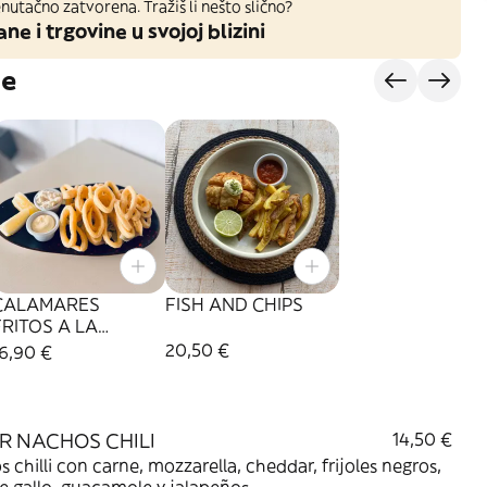
nutačno zatvorena. Tražiš li nešto slično?
ane i trgovine u svojoj blizini
je
CALAMARES
FISH AND CHIPS
FRITOS A LA
ROMANA
20,50 €
6,90 €
R NACHOS CHILI
14,50 €
 chilli con carne, mozzarella, cheddar, frijoles negros,