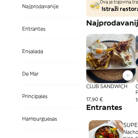
Ova je trgovina tre
Najprodavanije
Istraži restor
Najprodavani
Entrantes
Ensalada
De Mar
CLUB SANDWICH
Principales
17,90 €
1
Entrantes
Hamburguesas
SUPE
Nachos