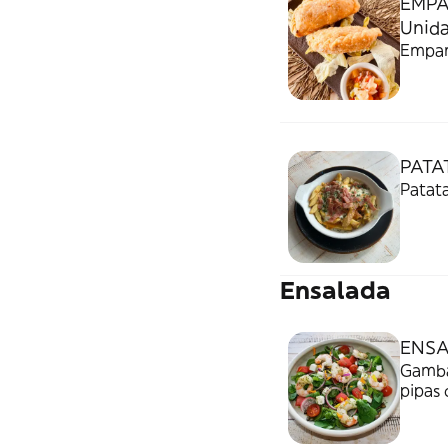
EMPA
Unida
Empana
PATA
Patata
Ensalada
ENSA
Gambas
pipas 