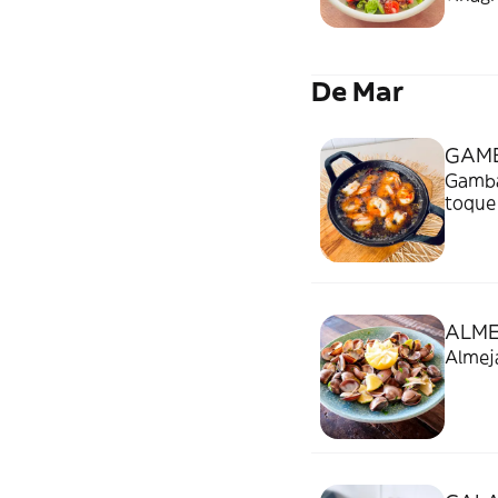
De Mar
GAMB
Gamba
toque 
ALME
Almeja