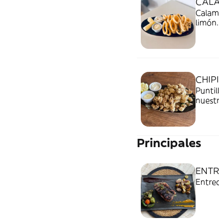
CALA
Calama
limón.
CHIP
Punti
nuestr
Principales
ENTR
Entrec