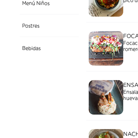
pico d
Menú Niños
Postres
FOCA
Focacc
Bebidas
romero
ENSA
Ensala
hueva
NACH