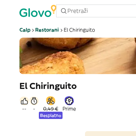
Calp
Restorani
El Chiringuito
El Chiringuito
--
-
0,49 €
Prime
Besplatno