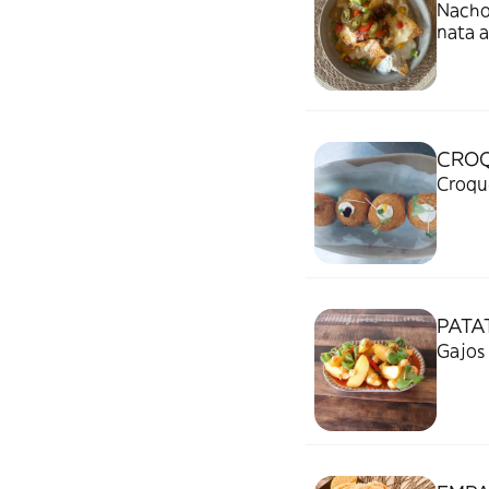
Nachos
nata a
CROQ
Croque
PATA
Gajos 