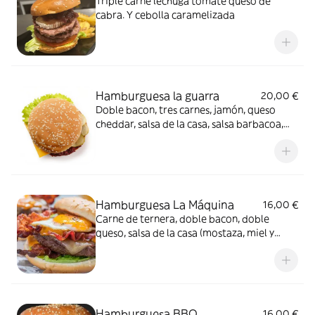
Triple carne lechuga tomate queso de
cabra. Y cebolla caramelizada
Hamburguesa la guarra
20,00 €
Doble bacon, tres carnes, jamón, queso
cheddar, salsa de la casa, salsa barbacoa,
huevo, lechuga, tomate, cebolla y
mayonesa
Hamburguesa La Máquina
16,00 €
Carne de ternera, doble bacon, doble
queso, salsa de la casa (mostaza, miel y
piña), lechuga, tomate y cebolla,
acompañada de patatas fritas
Hamburguesa BBQ
16,00 €