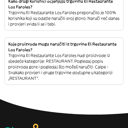
Kako drugi korisnici ocjenjuju trgovinu El Restaurante
Los Faroles?
Trgovinu El Restaurante Los Faroles preporučilo je 100%
korisnika koji su odatle naručili svoj glovo. Naruči već danas
i provjeri sviđa li se i tebi.
Koje proizvode mogu naručiti iz trgovine El Restaurante
Los Faroles?
Trgovina El Restaurante Los Faroles nudi proizvode iz
sljedeće kategorije: RESTAURANT. Pogledaj popis
proizvoda gore i pogledaj što možeš naručiti. Calpe -
Svakako provjeri i druge trgovine dostupne u kategoriji
„RESTAURANT“.