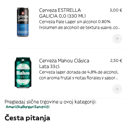
Cerveza ESTRELLA
3,00 €
GALICIA 0,0 (330 Ml.)
Cerveza Pale Lager sin alcohol 0.80%
(volumen de alcohol) de textura suave, con
un amargor bajo y una sensación de cuerpo
ligera
Cerveza Mahou Clásica
2,50 €
Lata 33cl.
Cerveza lager dorada de 4,8% de alcohol,
con aroma frutal y notas florales y sabor
suave y refrescante. Se recomienda
consumir entre 4º y 6º C.
Pregledaj slične trgovine u ovoj kategoriji:
Američka
Burgeri
Sendviči
Česta pitanja