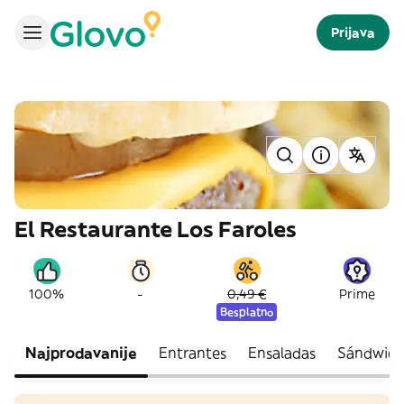
Prijava
El Restaurante Los Faroles
-
100%
0,49 €
Prime
Besplatno
Najprodavanije
Entrantes
Ensaladas
Sándwich