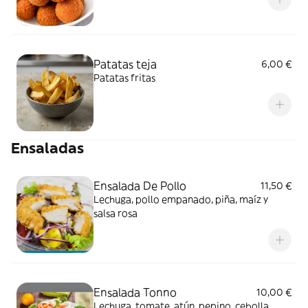
Patatas teja
6,00 €
Patatas fritas
Ensaladas
Ensalada De Pollo
11,50 €
Lechuga, pollo empanado, piña, maíz y
salsa rosa
Ensalada Tonno
10,00 €
Lechuga, tomate, atún, pepino, cebolla,