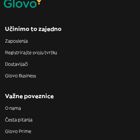
Učinimo to zajedno
Zaposlenja
Registrirajte svoju tvrtku
Dostavljači
Glovo Business
Važne poveznice
O nama
Česta pitanja
Glovo Prime