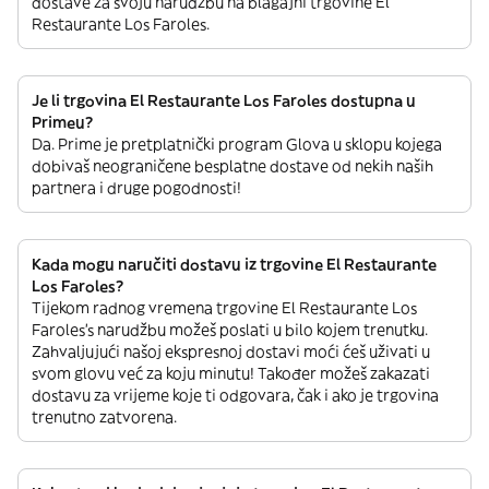
dostave za svoju narudžbu na blagajni trgovine El
Restaurante Los Faroles.
Je li trgovina El Restaurante Los Faroles dostupna u
Primeu?
Da. Prime je pretplatnički program Glova u sklopu kojega
dobivaš neograničene besplatne dostave od nekih naših
partnera i druge pogodnosti!
Kada mogu naručiti dostavu iz trgovine El Restaurante
Los Faroles?
Tijekom radnog vremena trgovine El Restaurante Los
Faroles’s narudžbu možeš poslati u bilo kojem trenutku.
Zahvaljujući našoj ekspresnoj dostavi moći ćeš uživati u
svom glovu već za koju minutu! Također možeš zakazati
dostavu za vrijeme koje ti odgovara, čak i ako je trgovina
trenutno zatvorena.