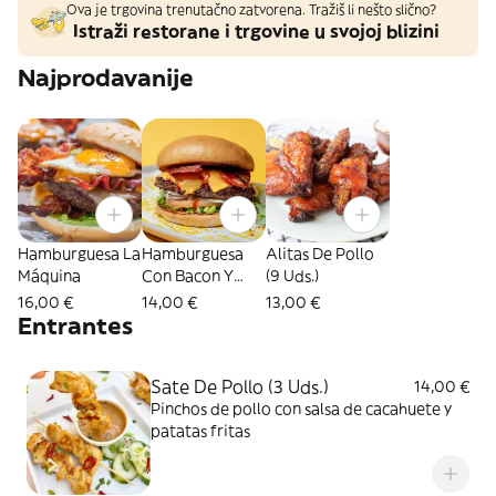
Ova je trgovina trenutačno zatvorena. Tražiš li nešto slično?
Istraži restorane i trgovine u svojoj blizini
Najprodavanije
Hamburguesa La
Hamburguesa
Alitas De Pollo
Máquina
Con Bacon Y
(9 Uds.)
Queso
16,00 €
14,00 €
13,00 €
Entrantes
Sate De Pollo (3 Uds.)
14,00 €
Pinchos de pollo con salsa de cacahuete y
patatas fritas