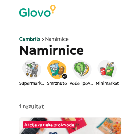
Cambrils
Namirnice
Namirnice
Supermarket
Smrznuto
Voće i povrće
Minimarket
1 rezultat
Akcije za neke proizvode