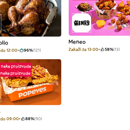
Meneo
ollo
Zakaži za 13:00
58%
(13)
 do 12:00
96%
(121)
 neke proizvode
a neke proizvode
s
 do 09:00
88%
(90)