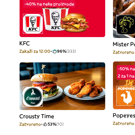
-40% na neke proizvode
KFC
Mister P
Zakaži za 12:00
96%
(333)
Zatvoreno
-50% na
2 za 1 n
Popeye
Crousty Time
Zatvoreno
Zatvoreno
53%
(10)