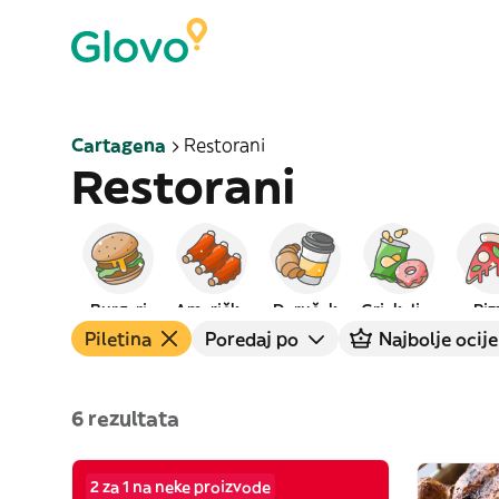
Cartagena
Restorani
Restorani
Burgeri
Američka
Doručak
Grickalice
Piz
Piletina
Poredaj po
Najbolje ocije
6 rezultata
2 za 1 na neke proizvode