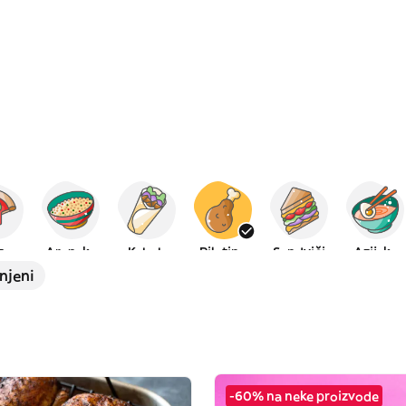
za
Arapska
Kebab
Piletina
Sendviči
Azijska
njeni
-60% na neke proizvode