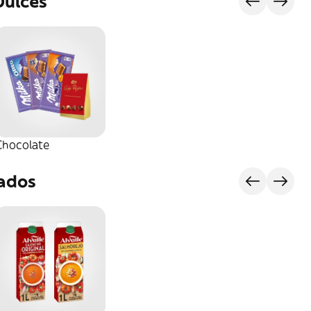
Dulces
Chocolate
rados