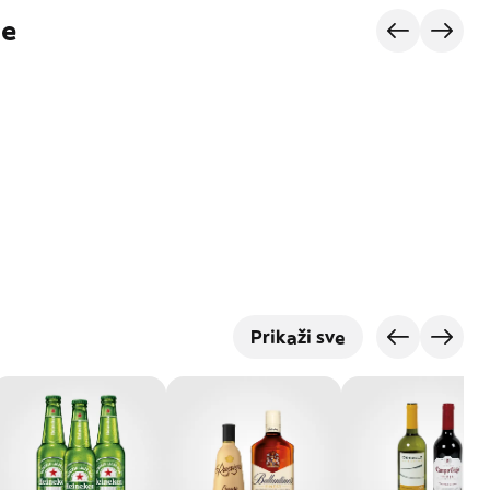
je
Prikaži sve