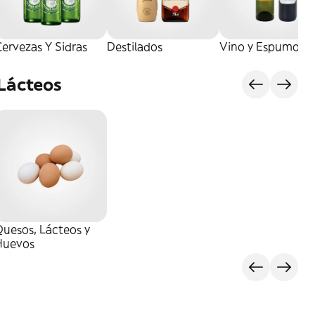
ervezas Y Sidras
Destilados
Vino y Espumoso
 Lácteos
uesos, Lácteos y
Huevos