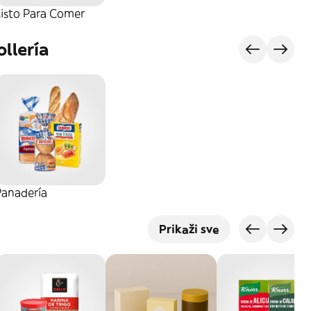
Listo Para Comer
llería
Panadería
Prikaži sve