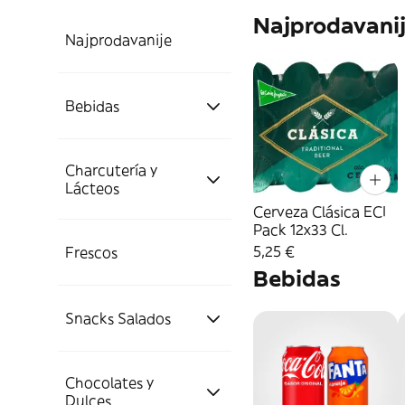
Najprodavani
Najprodavanije
Bebidas
Charcutería y
Aguas,
Lácteos
Refrescos Y
Energéticas
Cerveza Clásica ECI
Pack 12x33 Cl.
Charcutería
5,25 €
Frescos
Cervezas Y Sidras
Refrescos
Bebidas
Quesos,
Fuet y Longaniza
Carnes Y Pescados
Snacks Salados
Lácteos y
Energéticas
Cervezas
Destilados
Huevos
Chocolates y
Carne y Pescado
Frutos Secos
Zumos y
Vino y
Dulces
Ginebra