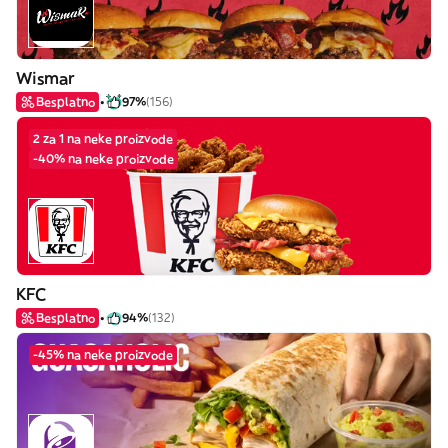
Wismar
Besplatno
97%
(156)
2 za 1 na neke proizvode
-40% na neke proizvode
KFC
Besplatno
94%
(132)
-45% na neke proizvode