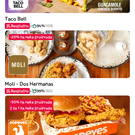
Taco Bell
Besplatno
94%
(109)
-20% na neke proizvode
Moli - Dos Hermanas
Besplatno
99%
(160)
-50% na neke proizvode
2 za 1 na neke proizvode