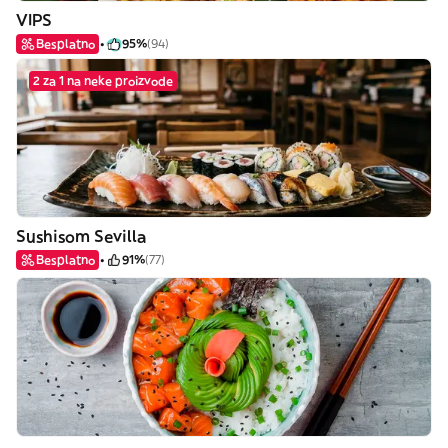
VIPS
Besplatno
95%
(94)
2 za 1 na neke proizvode
Sushisom Sevilla
Besplatno
91%
(77)