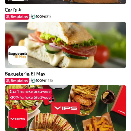
Carl's Jr
Besplatno
100%
(81)
Baguetería El May
Besplatno
100%
(126)
2 za 1 na neke proizvode
-30% na neke proizvode