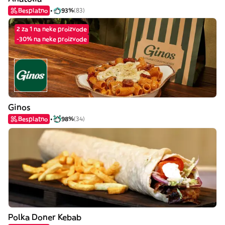
Besplatno
93%
(83)
2 za 1 na neke proizvode
-30% na neke proizvode
Ginos
Besplatno
98%
(34)
Polka Doner Kebab