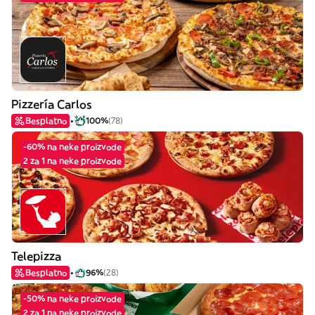
Pizzería Carlos
Besplatno
100%
(78)
-60% na neke proizvode
2 za 1 na neke proizvode
Telepizza
Besplatno
96%
(28)
-50% na neke proizvode
2 za 1 na neke proizvode