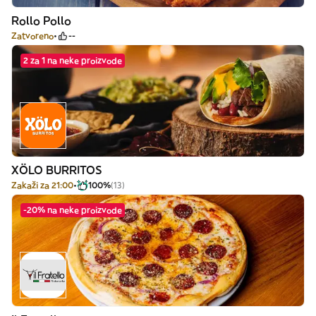
Rollo Pollo
Zatvoreno
--
2 za 1 na neke proizvode
XÖLO BURRITOS
Zakaži za 21:00
100%
(13)
-20% na neke proizvode