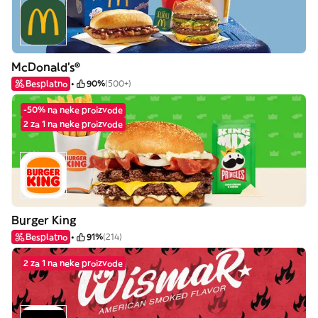
McDonald's®
Besplatno
90%
(500+)
-50% na neke proizvode
2 za 1 na neke proizvode
Burger King
Besplatno
91%
(214)
2 za 1 na neke proizvode