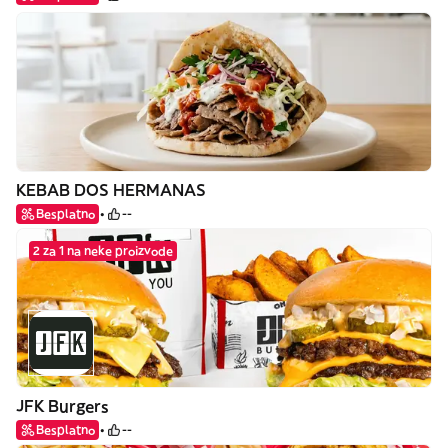
KEBAB DOS HERMANAS
Besplatno
--
2 za 1 na neke proizvode
JFK Burgers
Besplatno
--