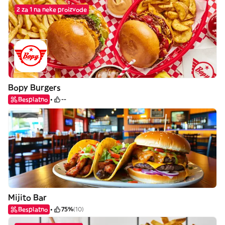
2 za 1 na neke proizvode
Bopy Burgers
Besplatno
--
Mijito Bar
Besplatno
75%
(10)