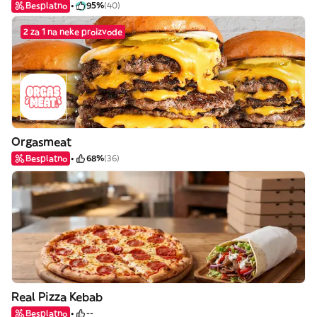
Besplatno
95%
(40)
2 za 1 na neke proizvode
Orgasmeat
Besplatno
68%
(36)
Real Pizza Kebab
Besplatno
--