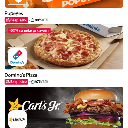
Popeyes
Besplatno
88%
(63)
-50% na neke proizvode
Domino's Pizza
Besplatno
97%
(35)