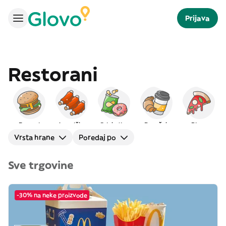
Prijava
Restorani
Burgeri
Američka
Grickalice
Doručak
Pizza
Vrsta hrane
Poredaj po
Sve trgovine
-30% na neke proizvode