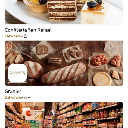
Confitería San Rafael
Zatvoreno
--
Granier
Zatvoreno
--