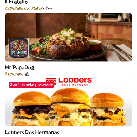
Il Fratello
Zatvoreno do: Utorak
--
Mr’PapaDog
Zatvoreno
--
2 za 1 na neke proizvode
Lobbers Dos Hermanas