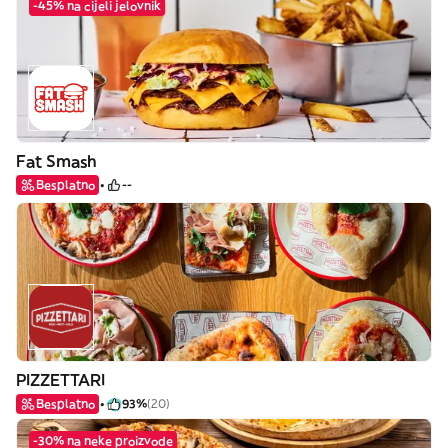
-45% na cijeli jelovnik
Fat Smash
Besplatno
--
PIZZETTARI
Besplatno
93%
(20)
-30% na neke proizvode