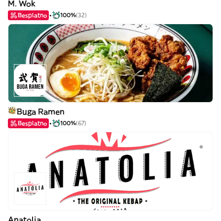
M. Wok
Besplatno
100%
(32)
Buga Ramen
Besplatno
100%
(67)
Anatolia