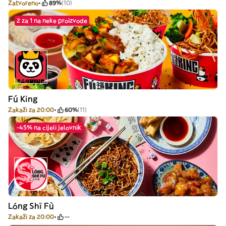
Zatvoreno
89%
(10)
2 za 1 na neke proizvode
Fú King
Zakaži za 20:00
60%
(11)
-45% na cijeli jelovnik
Lóng Shï Fù
Zakaži za 20:00
--