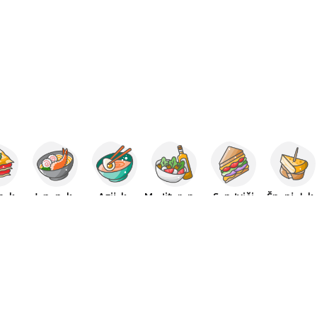
anska
Japanska
Azijska
Mediteranska
Sendviči
Španjolsk