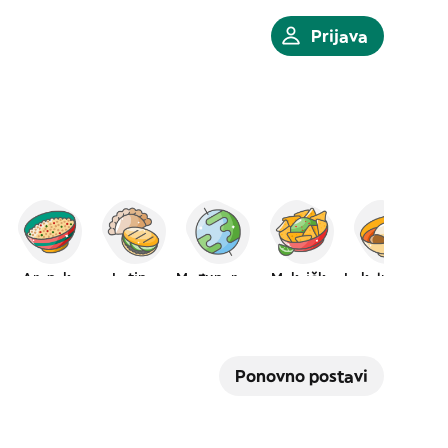
Prijava
a
Arapska
Latino
Međunarodna
Meksička
Lokalna hrana
Ponovno postavi