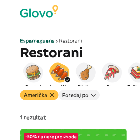
Esparreguera
Restorani
Restorani
Burgeri
Američka
Piletina
Pizza
Talij
Američka
Poredaj po
1 rezultat
-50% na neke proizvode