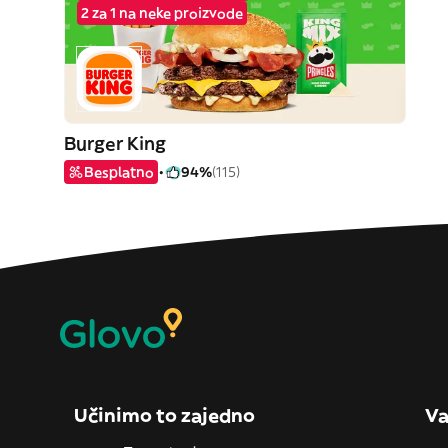
2 za 1 na neke proizvode
Burger King
Besplatno
94%
(115)
Učinimo to zajedno
Va