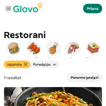
Prijava
Restorani
Burgeri
Američka
Piletina
Pizza
Talijanska
Japanska
Poredaj po
1 rezultat
Ponovno postavi