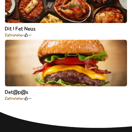
Dit I Fet Neus
Zatvoreno
--
Det@p@s
Zatvoreno
--