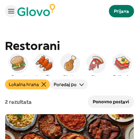
Prijava
Restorani
Burgeri
Američka
Piletina
Pizza
Talijanska
Lokalna hrana
Poredaj po
2 rezultata
Ponovno postavi