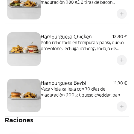
maduración (180 g.), 2 tiras de bacon
crujiente, huevo plancha, queso cheddar,
hoja de roble, rodaja de tomate, kétchup,
supermayonesa, pan de brioche y patatas
Puente Viejo con tus 2 salsas favoritas
Hamburguesa Chicken
12,90 €
Pollo rebozado en tempura y panki, queso
provolone, lechuga iceberg, rodaja de
tomate, salsa supermayonesa, pan de
brioche y patatas Puente Viejo con tus 2
salsas favoritas
Hamburguesa Beybi
11,90 €
Vaca vieja gallega con 30 días de
maduración (100 g.), queso cheddar, pan
brioche y patatas Puente Viejo con tus 2
salsas favoritas
Raciones