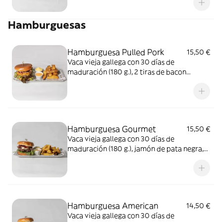
queso de cabra
Hamburguesas
Hamburguesa Pulled Pork
15,50 €
Vaca vieja gallega con 30 días de
maduración (180 g.), 2 tiras de bacon
crujiente, pulled pork casero, queso
cheddar, hoja de roble, cebolla plancha,
supermayonesa, salsa barbacoa, pan de
brioche y patatas Puente Viejo con tus 2
salsas favoritas
Hamburguesa Gourmet
15,50 €
Vaca vieja gallega con 30 días de
maduración (180 g.), jamón de pata negra,
queso de cabra, rúcula, cebolla
caramelizada, salsa barbacoa, pan de
brioche y patatas Puente Viejo con tus 2
salsas favoritas
Hamburguesa American
14,50 €
Vaca vieja gallega con 30 días de