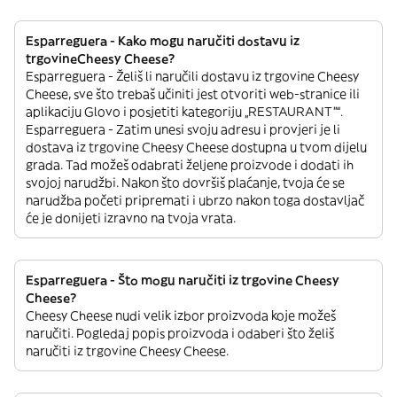
Esparreguera - Kako mogu naručiti dostavu iz
trgovineCheesy Cheese?
Esparreguera - Želiš li naručili dostavu iz trgovine Cheesy
Cheese, sve što trebaš učiniti jest otvoriti web-stranice ili
aplikaciju Glovo i posjetiti kategoriju „RESTAURANT”“.
Esparreguera - Zatim unesi svoju adresu i provjeri je li
dostava iz trgovine Cheesy Cheese dostupna u tvom dijelu
grada. Tad možeš odabrati željene proizvode i dodati ih
svojoj narudžbi. Nakon što dovršiš plaćanje, tvoja će se
narudžba početi pripremati i ubrzo nakon toga dostavljač
će je donijeti izravno na tvoja vrata.
Esparreguera - Što mogu naručiti iz trgovine Cheesy
Cheese?
Cheesy Cheese nudi velik izbor proizvoda koje možeš
naručiti. Pogledaj popis proizvoda i odaberi što želiš
naručiti iz trgovine Cheesy Cheese.