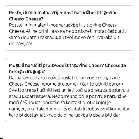
Postoji li minimalna vrijednost narudžbe iz trgovine
Cheesy Cheese?
Postoji minimalan iznos narudžbe iz trgovine Cheesy
Cheese. Ali ne brini - ako ga ne dostigneš, morat ćeš platiti
samo dodatnu naknadu, ali tvoj glovo će ti svakako biti
dostavljen!
Mogu li naručiti proizvode iz trgovine Cheesy Cheese za
nekoga drugoga?
Da, naravno! Lako možeš poslati proizvode iz trgovine
Cheesy Cheese nekome drugome ili čak to učiniti darom.
Sve što trebaš učiniti jest unijeti točnu adresu za dostavu u
gradu Esparreguera. Neposredno prije potvrde narudžbe
moći ćeš dodati podatke za kontakt osobe kojoj je
namijenjena. Također možeš dodati (neobavezni) komentar
kako bi dostavljač znao da bi narudžba trebala biti dar.