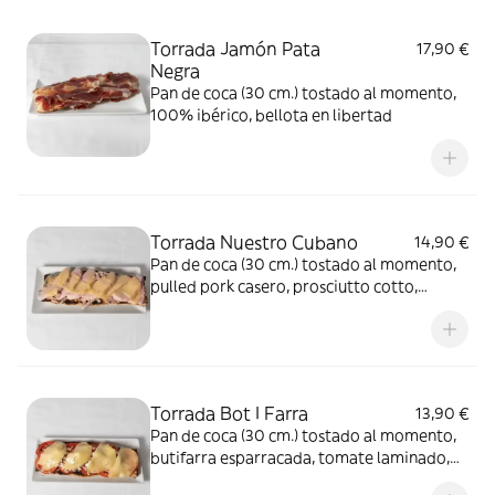
Torrada Jamón Pata
17,90 €
Negra
Pan de coca (30 cm.) tostado al momento,
100% ibérico, bellota en libertad
Torrada Nuestro Cubano
14,90 €
Pan de coca (30 cm.) tostado al momento,
pulled pork casero, prosciutto cotto,
mostaza y provolone fundido
Torrada Bot I Farra
13,90 €
Pan de coca (30 cm.) tostado al momento,
butifarra esparracada, tomate laminado,
cebolla caramelizada, provolone fundido y