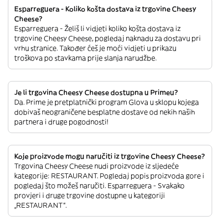
Esparreguera - Koliko košta dostava iz trgovine Cheesy
Cheese?
Esparreguera - Želiš li vidjeti koliko košta dostava iz
trgovine Cheesy Cheese, pogledaj naknadu za dostavu pri
vrhu stranice. Također ćeš je moći vidjeti u prikazu
troškova po stavkama prije slanja narudžbe.
Je li trgovina Cheesy Cheese dostupna u Primeu?
Da. Prime je pretplatnički program Glova u sklopu kojega
dobivaš neograničene besplatne dostave od nekih naših
partnera i druge pogodnosti!
Koje proizvode mogu naručiti iz trgovine Cheesy Cheese?
Trgovina Cheesy Cheese nudi proizvode iz sljedeće
kategorije: RESTAURANT. Pogledaj popis proizvoda gore i
pogledaj što možeš naručiti. Esparreguera - Svakako
provjeri i druge trgovine dostupne u kategoriji
„RESTAURANT“.