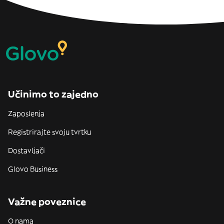
Učinimo to zajedno
Zaposlenja
Registrirajte svoju tvrtku
Dostavljači
Glovo Business
Važne poveznice
O nama