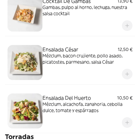
Cocktail De Gambas
13,90 €
Gambas, pulpo al horno, lechuga, nuestra
salsa cocktail
Ensalada César
12,50 €
Mézclum, bacon crujiente, pollo asado,
picatostes, parmesano, salsa César
Ensalada Del Huerto
10,50 €
Mézclum, alcachofa, zanahoria, cebolla
dulce, tomate y espárragos
Torradas