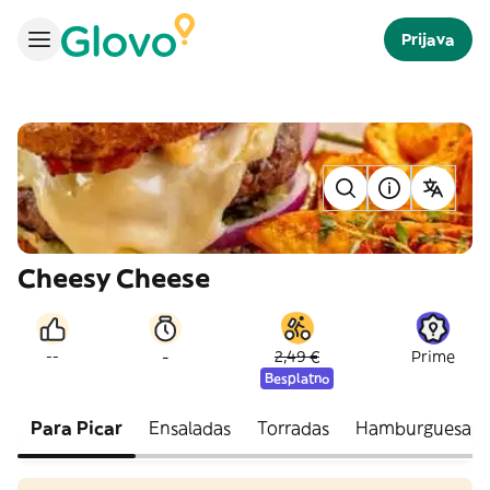
Prijava
Cheesy Cheese
-
--
2,49 €
Prime
Besplatno
Para Picar
Ensaladas
Torradas
Hamburguesas