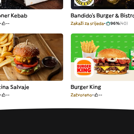
oner Kebab
--
Zakaži za srijeda
96%
(40)
ina Salvaje
Burger King
--
Zatvoreno
--