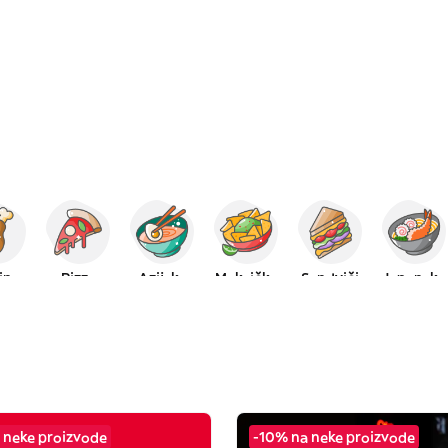
tina
Pizza
Azijska
Meksička
Sendviči
Japanska
 neke proizvode
-10% na neke proizvode