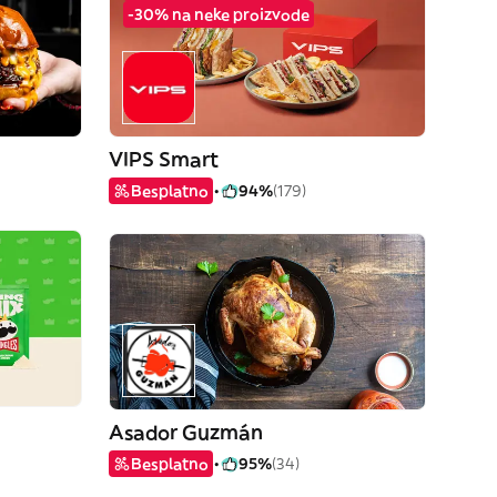
-30% na neke proizvode
VIPS Smart
Besplatno
94%
(179)
Asador Guzmán
Besplatno
95%
(34)