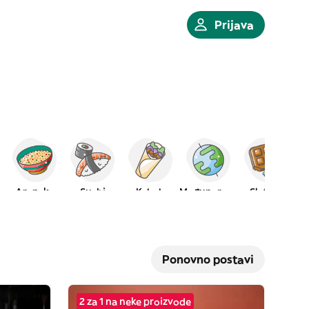
Prijava
Arapska
Sushi
Kebab
Međunarodna
Slatkiši
Ponovno postavi
2 za 1 na neke proizvode