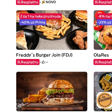
Besplatno
NOVO
Bespla
2 za 1 na neke proizvode
-8% na 
-40% uz Prime
-23% uz
Freddy´s Burger Join (FDJ)
OlaRes
Besplatno
--
Bespla