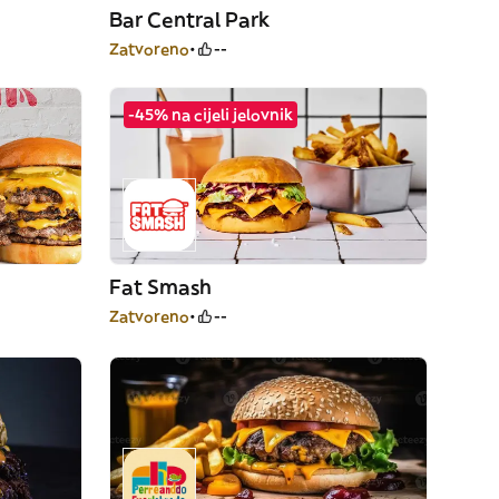
Bar Central Park
Zatvoreno
--
-45% na cijeli jelovnik
Fat Smash
Zatvoreno
--