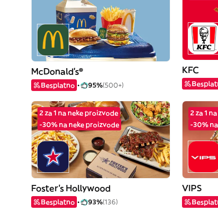
KFC
McDonald's®
Bespla
Besplatno
95%
(500+)
2 za 1 na neke proizvode
2 za 1 n
-30% na neke proizvode
-30% na
Foster's Hollywood
VIPS
Besplatno
93%
(136)
Bespla