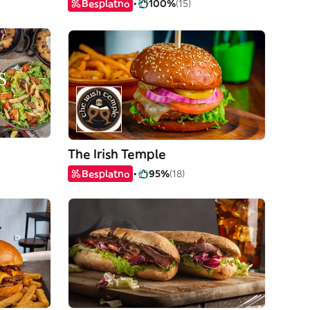
Besplatno
100%
(15)
The Irish Temple
Besplatno
95%
(18)