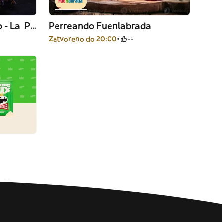
Bandido's Burger & Bistro - La Plata
Perreando Fuenlabrada
Zatvoreno do 20:00
--