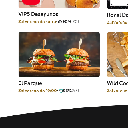
VIPS Desayunos
Royal D
Zatvoreno do sutra
90%
(20)
Zatvoreno
El Parque
Wild Coc
Zatvoreno do 19:00
93%
(45)
Zatvoreno