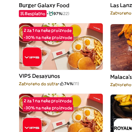
Burger Galaxy Food
Las Lanz
Zatvoreno
Besplatno
97%
(22)
2 za 1 na neke proizvode
-30% na neke proizvode
VIPS Desayunos
Malaca's 
Zatvoreno do sutra
74%
(11)
Zatvoreno
2 za 1 na neke proizvode
-30% na neke proizvode