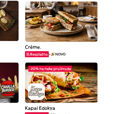
Crème.
Besplatno
NOVO
-20% na neke proizvode
Kapai Edokya