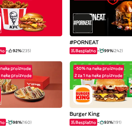
#PORNEAT
tno
92%
(235)
Besplatno
99%
(242)
a neke proizvode
-50% na neke proizvode
 neke proizvode
2 za 1 na neke proizvode
Burger King
tno
98%
(160)
Besplatno
93%
(191)