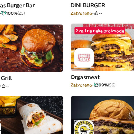
as Burger Bar
DINI BURGER
100%
(25)
Zatvoreno
--
2 za 1 na neke proizvode
Orgasmeat
Grill
Zatvoreno
99%
(56)
--