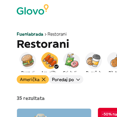
Fuenlabrada
Restorani
Restorani
Burgeri
Američka
Grickalice
Doručak
Pile
Američka
Poredaj po
35 rezultata
-50% na