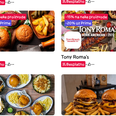
Besplatno
--
tno
--
neke proizvode
-15% na neke proizvode
 Prime
-20% uz Prime
Tony Roma's
tno
--
Besplatno
--