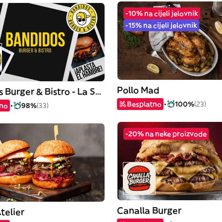
-10% na cijeli jelovnik
-15% na cijeli jelovnik
Pollo Mad
Bandidos Burger & Bistro - La Serna
Besplatno
100%
(23)
tno
98%
(33)
-20% na neke proizvode
Canalla Burger
telier