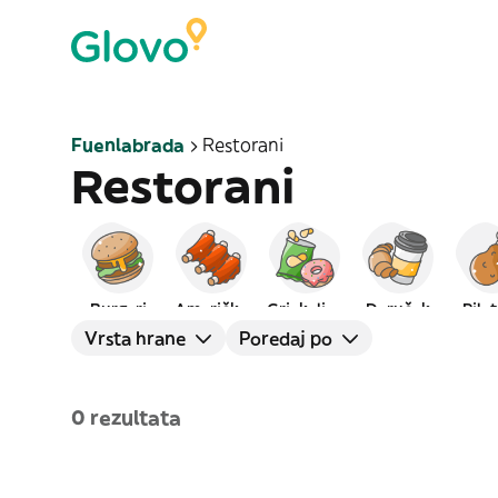
Fuenlabrada
Restorani
Restorani
Burgeri
Američka
Grickalice
Doručak
Pile
Vrsta hrane
Poredaj po
0 rezultata