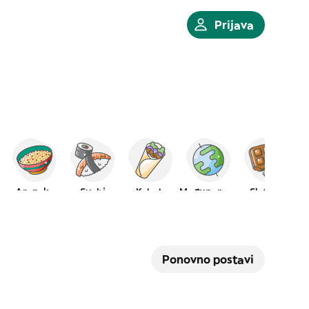
Prijava
Arapska
Sushi
Kebab
Međunarodna
Slatkiši
Ponovno postavi