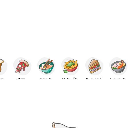
tina
Pizza
Azijska
Meksička
Sendviči
Japanska