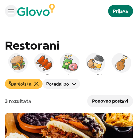
Prijava
Restorani
Burgeri
Američka
Grickalice
Doručak
Piletina
Španjolska
Poredaj po
3 rezultata
Ponovno postavi