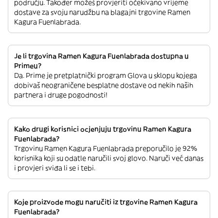
području. Također možeš provjeriti očekivano vrijeme
dostave za svoju narudžbu na blagajni trgovine Ramen
Kagura Fuenlabrada.
Je li trgovina Ramen Kagura Fuenlabrada dostupna u
Primeu?
Da. Prime je pretplatnički program Glova u sklopu kojega
dobivaš neograničene besplatne dostave od nekih naših
partnera i druge pogodnosti!
Kako drugi korisnici ocjenjuju trgovinu Ramen Kagura
Fuenlabrada?
Trgovinu Ramen Kagura Fuenlabrada preporučilo je 92%
korisnika koji su odatle naručili svoj glovo. Naruči već danas
i provjeri sviđa li se i tebi.
Koje proizvode mogu naručiti iz trgovine Ramen Kagura
Fuenlabrada?