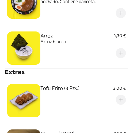
pochado. Contiene panceta.
Arroz
4,30 €
Arroz blanco
Extras
Tofu Frito (3 Pzs.)
3,00 €