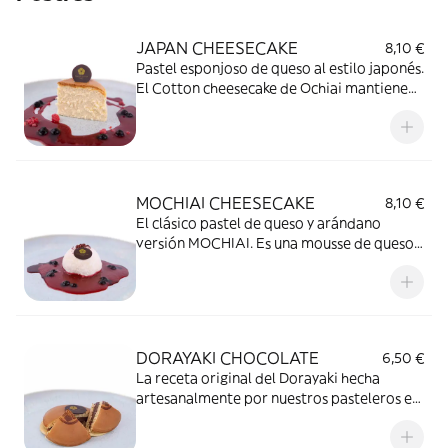
JAPAN CHEESECAKE
8,10 €
Pastel esponjoso de queso al estilo japonés.
El Cotton cheesecake de Ochiai mantiene
su altura una vez sale del horno
conseevando su sorprendente textura
esponjosa. Lo elaboramos con un quesi
cremoso traído de Francia.
MOCHIAI CHEESECAKE
8,10 €
El clásico pastel de queso y arándano
versión MOCHIAI. Es una mousse de queso
cremoso y un interior de salsa de
arándanos envueltos en nuestra exclusiva
masa de mochi.
DORAYAKI CHOCOLATE
6,50 €
La receta original del Dorayaki hecha
artesanalmente por nuestros pasteleros en
nuestro obrador. Conseguimos una textura
abizcochada usando ingedientes traídos de