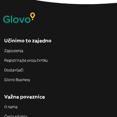
Učinimo to zajedno
Zaposlenja
Registrirajte svoju tvrtku
Dostavljači
Glovo Business
Važne poveznice
O nama
Česta pitanja