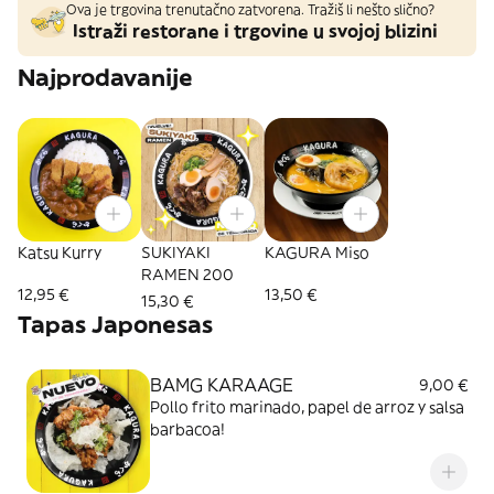
Ova je trgovina trenutačno zatvorena. Tražiš li nešto slično?
Istraži restorane i trgovine u svojoj blizini
Najprodavanije
Katsu Kurry
SUKIYAKI
KAGURA Miso
RAMEN 200
12,95 €
13,50 €
15,30 €
Tapas Japonesas
BAMG KARAAGE
9,00 €
Pollo frito marinado, papel de arroz y salsa
barbacoa!