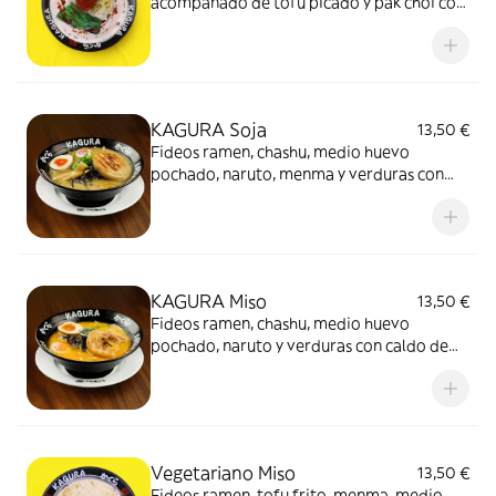
acompañado de tofu picado y pak choi con
caldo leche de soja con sabor a miso y
sésamo
KAGURA Soja
13,50 €
Fideos ramen, chashu, medio huevo
pochado, naruto, menma y verduras con
caldo de cerdo con nuestra salsa especial
de soja
KAGURA Miso
13,50 €
Fideos ramen, chashu, medio huevo
pochado, naruto y verduras con caldo de
cerdo con nuestra salsa especial de miso
Vegetariano Miso
13,50 €
Fideos ramen, tofu frito, menma, medio