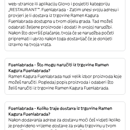
web-stranice ili aplikaciju Glovo i posjetiti kategoriju
„RESTAURANT”“. Fuenlabrada - Zatim unesi svoju adresu i
provjeri je li dostava iz trgovine Ramen Kagura
Fuenlabrada dostupna u tvom dijelu grada. Tad možeš
odabrati željene proizvode i dodati ih svojoj narudžbi.
Nakon što dovršiš plaćanje, tvoja će se narudžba početi
pripremati i ubrzo nakon toga dostavljač će je donijeti
izravno na tvoja vrata.
Fuenlabrada - Što mogu naručiti iz trgovine Ramen
Kagura Fuenlabrada?
Ramen Kagura Fuenlabrada nudi velik izbor proizvoda koje
možeš naručiti. Pogledaj popis proizvoda i odaberi što
želiš naručiti iz trgovine Ramen Kagura Fuenlabrada.
Fuenlabrada - Koliko traje dostava iz trgovine Ramen
Kagura Fuenlabrada?
Nakon dodavanja adrese za dostavu moći ćeš vidjeti koliko
je predviđeno vrijeme dostave za svaku trgovinu u tvom