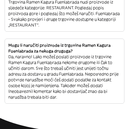
Trgovina Ramen Kagura Fuenlabrada nudi proizvode iz
sljedeće kategorije: RESTAURANT. Pogledaj popis
proizvoda gore i pogledaj što možeš naručiti. Fuenlabrada
- Svakako provjeri i druge trgovine dostupne u kategoriji
„RESTAURANT“.
Mogu li naručiti proizvode iz trgovine Ramen Kagura
Fuenlabrada za nekoga drugoga?
Da, naravno! Lako možeš poslati proizvode iz trgovine
Ramen Kagura Fuenlabrada nekome drugome ili čak to
učiniti darom. Sve što trebaš učiniti jest unijeti točnu
adresu za dostavu u gradu Fuenlabrada. Neposredno prije
potvrde narudžbe moći ćeš dodati podatke za kontakt
osobe kojoj je namijenjena. Također možeš dodati
(neobavezni) komentar kako bi dostavljač znao da bi
narudžba trebala biti dar.