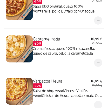
23,56 €
-30%
Salsa BBQ original, queso 100%
mozzarella, pollo buffalo con un toque
picante, bacon crispy, cebolla caramelizada
y queso
Cabramelizada
16,49 €
23,56 €
-30%
Crema fresca, queso 100% mozzarella,
queso de cabra, cebolla caramelizada
Varbacoa Heura
16,49 €
23,56 €
-30%
Salsa de bbq, VeggiCheese Violife,
VeggiChicken de Heura, cebolla y maíz. Con
masa veggi Thin Crust.