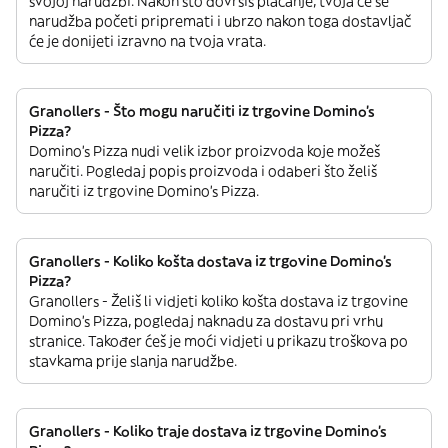
svojoj narudžbi. Nakon što dovršiš plaćanje, tvoja će se
narudžba početi pripremati i ubrzo nakon toga dostavljač
će je donijeti izravno na tvoja vrata.
Granollers - Što mogu naručiti iz trgovine Domino's
Pizza?
Domino's Pizza nudi velik izbor proizvoda koje možeš
naručiti. Pogledaj popis proizvoda i odaberi što želiš
naručiti iz trgovine Domino's Pizza.
Granollers - Koliko košta dostava iz trgovine Domino's
Pizza?
Granollers - Želiš li vidjeti koliko košta dostava iz trgovine
Domino's Pizza, pogledaj naknadu za dostavu pri vrhu
stranice. Također ćeš je moći vidjeti u prikazu troškova po
stavkama prije slanja narudžbe.
Granollers - Koliko traje dostava iz trgovine Domino's