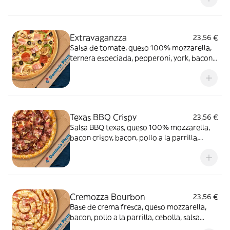
Extravaganzza
23,56 €
Salsa de tomate, queso 100% mozzarella,
ternera especiada, pepperoni, york, bacon,
cebolla, pimiento verde, champiñón y
aceitunas negras.
Texas BBQ Crispy
23,56 €
Salsa BBQ texas, queso 100% mozzarella,
bacon crispy, bacon, pollo a la parrilla,
carne de vacuno, queso cheddar en el
borde y salsa
Cremozza Bourbon
23,56 €
Base de crema fresca, queso mozzarella,
bacon, pollo a la parrilla, cebolla, salsa
Bourbon (0% alcohol)