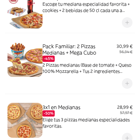
Escoge tu mediana especialidad favorita +
cookies + 2 bebidas de 50 cl cada una a
elegir entre Coca Cola, Coca Cola Zero,
Fanta de naranja, Fuze tea o Aquarius de
limón. Tu CocaCola con premio
Pack Familiar: 2 Pizzas
30,99 €
Medianas + Mega Cubo
56,34 €
-45%
2 Pizzas medianas (Base de tomate + Queso
100% Mozzarella + Tus 2 ingredientes
favoritos) + 1 Mega Cubo de pollo (17
unidades: 5 piezas de Strippers, 6 piezas de
Kickers y 6 piezas de Nuggets.) o Alitas de
pollo marinadas (18 unidades)
3x1 en Medianas
28,99 €
57,97 €
-50%
Elige tus 3 pizzas medianas especialidades
favoritas.