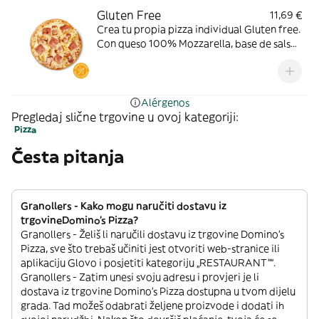
Gluten Free
11,69 €
Crea tu propia pizza individual Gluten free.
Con queso 100% Mozzarella, base de salsa
de tomate. Toppings: pollo a la parrilla,
bacon o york.
Alérgenos
Pregledaj slične trgovine u ovoj kategoriji:
Pizza
Česta pitanja
Granollers - Kako mogu naručiti dostavu iz
trgovineDomino's Pizza?
Granollers - Želiš li naručili dostavu iz trgovine Domino's
Pizza, sve što trebaš učiniti jest otvoriti web-stranice ili
aplikaciju Glovo i posjetiti kategoriju „RESTAURANT”“.
Granollers - Zatim unesi svoju adresu i provjeri je li
dostava iz trgovine Domino's Pizza dostupna u tvom dijelu
grada. Tad možeš odabrati željene proizvode i dodati ih