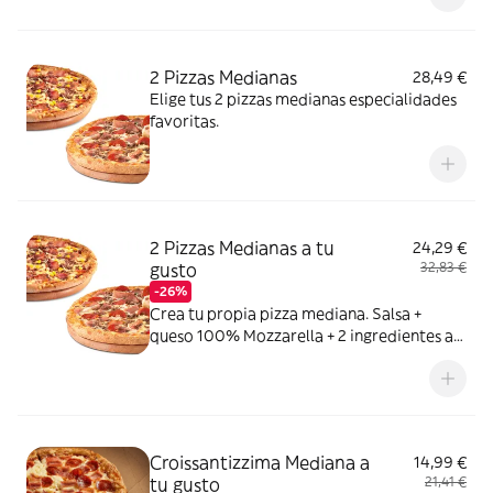
2 Pizzas Medianas
28,49 €
Elige tus 2 pizzas medianas especialidades
favoritas.
2 Pizzas Medianas a tu
24,29 €
gusto
32,83 €
-26%
Crea tu propia pizza mediana. Salsa +
queso 100% Mozzarella + 2 ingredientes a
elegir entre: York, Bacon, Bacon Crispy,
Carne de vacuno, Pollo a la parrilla,
Pepperoni, Atún,Champiñón, Cebolla,
Cebolla Caramelizada, Pimiento verde,
Maiz, Aceitunas negras
Croissantizzima Mediana a
14,99 €
tu gusto
21,41 €