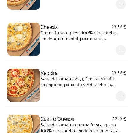
Cheesix
23,56 €
Crema fresca, queso 100% mozzarella,
cheddar, emmental, parmesano,
gorgonzola, queso de cabra
Veggiña
23,56 €
Salsa de tomate, VeggiCheese Violife,
champiñón, pimiento verde, cebolla,
aceitunas negras y tomate natural. Con
masa veggi Thin Crust.
Cuatro Quesos
22,13 €
Salsa de tomate o crema fresca, queso
100% mozzarella, cheddar, emmental y