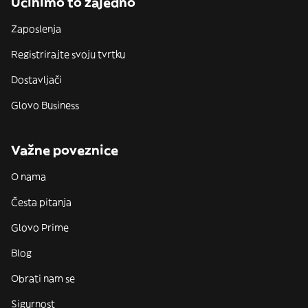
Učinimo to zajedno
Zaposlenja
Registrirajte svoju tvrtku
Dostavljači
Glovo Business
Važne poveznice
O nama
Česta pitanja
Glovo Prime
Blog
Obrati nam se
Sigurnost