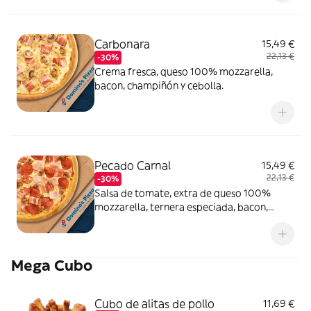
Carbonara
15,49 €
22,13 €
-30%
Crema fresca, queso 100% mozzarella,
bacon, champiñón y cebolla.
Pecado Carnal
15,49 €
22,13 €
-30%
Salsa de tomate, extra de queso 100%
mozzarella, ternera especiada, bacon,
pepperoni y york.
Mega Cubo
Cubo de alitas de pollo
11,69 €