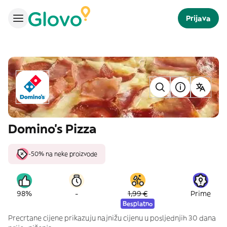
Prijava
Domino's Pizza
-50% na neke proizvode
-
98%
1,99 €
Prime
Besplatno
Precrtane cijene prikazuju najnižu cijenu u posljednjih 30 dana