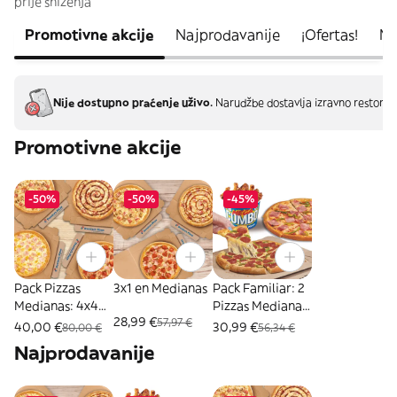
prije sniženja
Promotivne akcije
Najprodavanije
¡Ofertas!
Me
Nije dostupno praćenje uživo.
Narudžbe dostavlja izravno restoran
Promotivne akcije
-50%
-50%
-45%
Pack Pizzas
3x1 en Medianas
Pack Familiar: 2
Medianas: 4x40
Pizzas Medianas
28,99 €
57,97 €
EUR
+ Mega Cubo
40,00 €
30,99 €
80,00 €
56,34 €
Najprodavanije