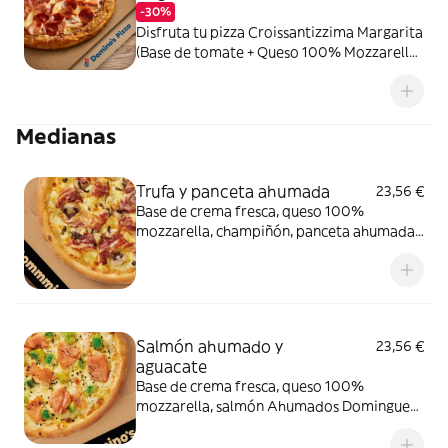
-30%
Disfruta tu pizza Croissantizzima Margarita
(Base de tomate + Queso 100% Mozzarella)
+ Tus 2 ingredientes favoritos
Medianas
Trufa y panceta ahumada
23,56 €
Base de crema fresca, queso 100%
mozzarella, champiñón, panceta ahumada
y salsa de trufa negra.
Salmón ahumado y
23,56 €
aguacate
Base de crema fresca, queso 100%
mozzarella, salmón Ahumados Dominguez
en lonchas, aguacate, eneldo y sésamo
negro.