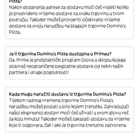
Pizza?
Nakon dodavanja adrese za dostavu moći ćeš vidjeti koliko
je predviđeno vrijeme dostave za svaku trgovinu u tvom
području. Također možeš provjeriti očekivano vrijeme
dostave za svoju narudžbu na blagajni trgovine Domino's
Pizza.
Je li trgovina Domino's Pizza dostupna u Primeu?
Da. Prime je pretplatnički program Glova u sklopu kojega
dobivaš neograničene besplatne dostave od nekih naših
partnera i druge pogodnosti!
Kada mogu naručiti dostavu iz trgovine Domino's Pizza?
Tijekom radnog vremena trgovine Domino's Pizza’s
narudžbu možeš poslati u bilo kojem trenutku. Zahvaljujući
našoj ekspresnoj dostavi moći ćeš uživati u svom glovu već
za koju minutu! Također možeš zakazati dostavu za vrijeme
koje ti odgovara, čak i ako je trgovina trenutno zatvorena.