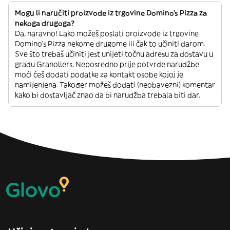
Mogu li naručiti proizvode iz trgovine Domino's Pizza za
nekoga drugoga?
Da, naravno! Lako možeš poslati proizvode iz trgovine
Domino's Pizza nekome drugome ili čak to učiniti darom.
Sve što trebaš učiniti jest unijeti točnu adresu za dostavu u
gradu Granollers. Neposredno prije potvrde narudžbe
moći ćeš dodati podatke za kontakt osobe kojoj je
namijenjena. Također možeš dodati (neobavezni) komentar
kako bi dostavljač znao da bi narudžba trebala biti dar.