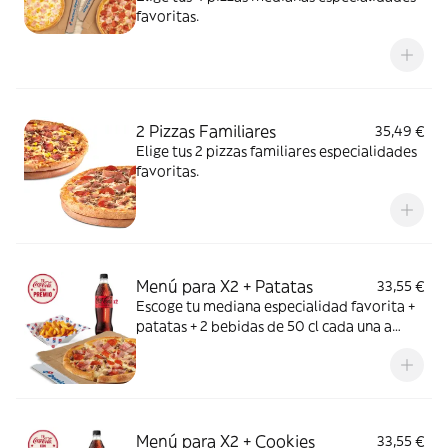
favoritas.
2 Pizzas Familiares
35,49 €
Elige tus 2 pizzas familiares especialidades
favoritas.
Menú para X2 + Patatas
33,55 €
Escoge tu mediana especialidad favorita +
patatas + 2 bebidas de 50 cl cada una a
elegir entre Coca Cola, Coca Cola Zero,
Fanta de naranja, Fuze tea o Aquarius de
limón. Tu CocaCola con premio
Menú para X2 + Cookies
33,55 €