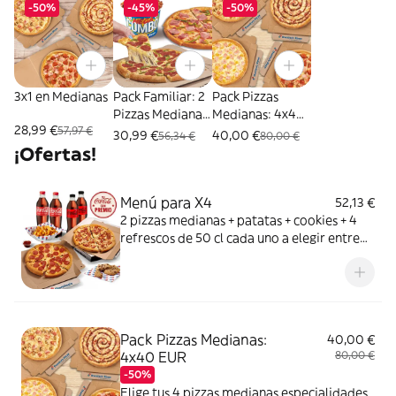
-50%
-45%
-50%
3x1 en Medianas
Pack Familiar: 2
Pack Pizzas
Pizzas Medianas
Medianas: 4x40
28,99 €
57,97 €
+ Mega Cubo
EUR
30,99 €
40,00 €
56,34 €
80,00 €
¡Ofertas!
Menú para X4
52,13 €
2 pizzas medianas + patatas + cookies + 4
refrescos de 50 cl cada uno a elegir entre
Coca Cola, Coca Cola Zero, Fanta de
naranja, Fuze tea o Aquarius de limón. Tu
CocaCola con premio
Pack Pizzas Medianas:
40,00 €
4x40 EUR
80,00 €
-50%
Elige tus 4 pizzas medianas especialidades