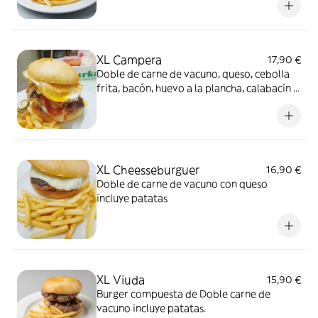
XL Campera
17,90 €
Doble de carne de vacuno, queso, cebolla
frita, bacón, huevo a la plancha, calabacín y
champiñones incluye patatas
XL Cheesseburguer
16,90 €
Doble de carne de vacuno con queso
incluye patatas
XL Viuda
15,90 €
Burger compuesta de Doble carne de
vacuno incluye patatas.