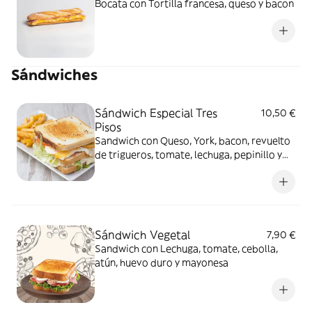
Bocata con Tortilla francesa, queso y bacon
Sándwiches
Sándwich Especial Tres
10,50 €
Pisos
Sandwich con Queso, York, bacon, revuelto
de trigueros, tomate, lechuga, pepinillo y
mayonesa
Sándwich Vegetal
7,90 €
Sandwich con Lechuga, tomate, cebolla,
atún, huevo duro y mayonesa