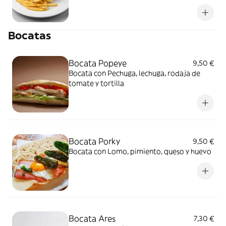
Bocatas
Bocata Popeye
9,50 €
Bocata con Pechuga, lechuga, rodaja de
tomate y tortilla
Bocata Porky
9,50 €
Bocata con Lomo, pimiento, queso y huevo
Bocata Ares
7,30 €