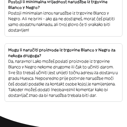
Postoji li minimalna vrijednost narudžbe iz trgovine
Blanco y Negro?
Postoji minimalan iznos narudžbe iz trgovine Blanco y
Negro. Ali ne brini - ako ga ne dostigneš, morat ćeš platiti
samo dodatnu naknadu, ali tvoj glovo će ti svakako biti
dostavljen!
Mogu li naručiti proizvode iz trgovine Blanco y Negro za
nekoga drugoga?
Da, naravno! Lako možeš poslati proizvode iz trgovine
Blanco y Negro nekome drugome ili čak to učiniti darom.
Sve što trebaš učiniti jest unijeti točnu adresu za dostavu u
gradu Huesca. Neposredno prije potvrde narudžbe moći
ćeš dodati podatke za kontakt osobe kojoj je namijenjena.
Također možeš dodati (neobavezni) komentar kako bi
dostavljač znao da bi narudžba trebala biti dar.