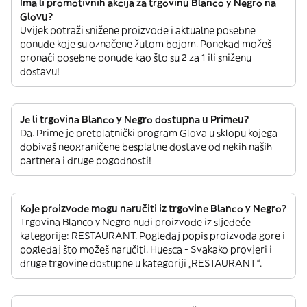
Ima li promotivnih akcija za trgovinu Blanco y Negro na
Glovu?
Uvijek potraži snižene proizvode i aktualne posebne
ponude koje su označene žutom bojom. Ponekad možeš
pronaći posebne ponude kao što su 2 za 1 ili sniženu
dostavu!
Je li trgovina Blanco y Negro dostupna u Primeu?
Da. Prime je pretplatnički program Glova u sklopu kojega
dobivaš neograničene besplatne dostave od nekih naših
partnera i druge pogodnosti!
Koje proizvode mogu naručiti iz trgovine Blanco y Negro?
Trgovina Blanco y Negro nudi proizvode iz sljedeće
kategorije: RESTAURANT. Pogledaj popis proizvoda gore i
pogledaj što možeš naručiti. Huesca - Svakako provjeri i
druge trgovine dostupne u kategoriji „RESTAURANT“.