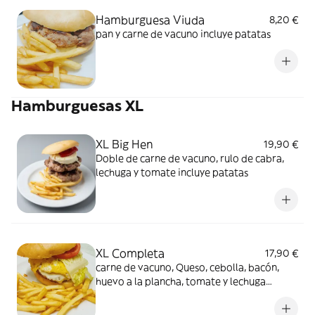
Hamburguesa Viuda
8,20 €
pan y carne de vacuno incluye patatas
Hamburguesas XL
XL Big Hen
19,90 €
Doble de carne de vacuno, rulo de cabra,
lechuga y tomate incluye patatas
XL Completa
17,90 €
carne de vacuno, Queso, cebolla, bacón,
huevo a la plancha, tomate y lechuga
incluye patatas