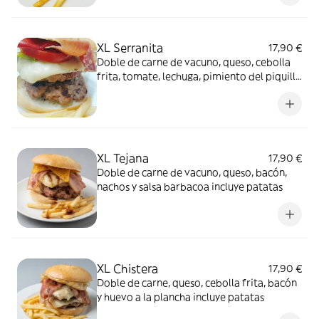
XL Serranita
17,90 €
Doble de carne de vacuno, queso, cebolla
frita, tomate, lechuga, pimiento del piquillo
y jamón serrano
XL Tejana
17,90 €
Doble de carne de vacuno, queso, bacón,
nachos y salsa barbacoa incluye patatas
XL Chistera
17,90 €
Doble de carne, queso, cebolla frita, bacón
y huevo a la plancha incluye patatas