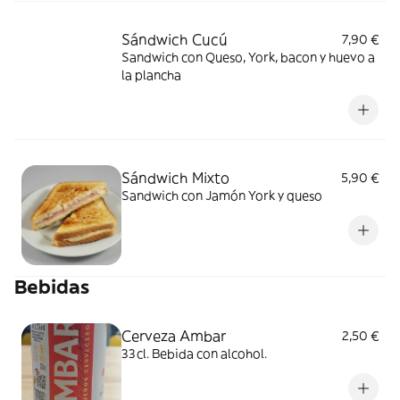
Sándwich Cucú
7,90 €
Sandwich con Queso, York, bacon y huevo a
la plancha
Sándwich Mixto
5,90 €
Sandwich con Jamón York y queso
Bebidas
Cerveza Ambar
2,50 €
33cl. Bebida con alcohol.