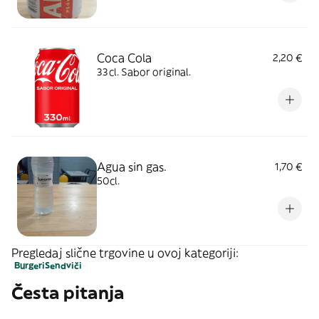
Coca Cola
2,20 €
33cl. Sabor original.
Agua sin gas.
1,70 €
50cl.
Pregledaj slične trgovine u ovoj kategoriji:
Burgeri
Sendviči
Česta pitanja