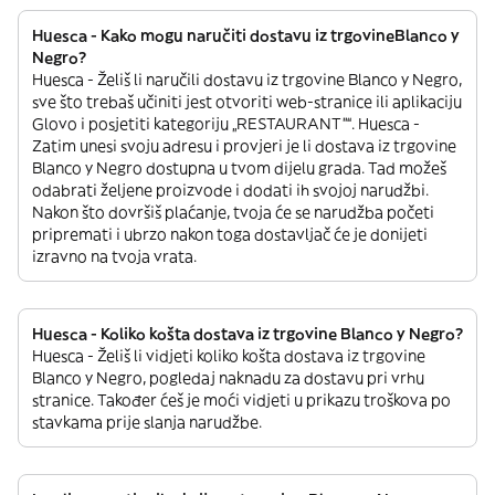
Huesca - Kako mogu naručiti dostavu iz trgovineBlanco y
Negro?
Huesca - Želiš li naručili dostavu iz trgovine Blanco y Negro,
sve što trebaš učiniti jest otvoriti web-stranice ili aplikaciju
Glovo i posjetiti kategoriju „RESTAURANT”“. Huesca -
Zatim unesi svoju adresu i provjeri je li dostava iz trgovine
Blanco y Negro dostupna u tvom dijelu grada. Tad možeš
odabrati željene proizvode i dodati ih svojoj narudžbi.
Nakon što dovršiš plaćanje, tvoja će se narudžba početi
pripremati i ubrzo nakon toga dostavljač će je donijeti
izravno na tvoja vrata.
Huesca - Koliko košta dostava iz trgovine Blanco y Negro?
Huesca - Želiš li vidjeti koliko košta dostava iz trgovine
Blanco y Negro, pogledaj naknadu za dostavu pri vrhu
stranice. Također ćeš je moći vidjeti u prikazu troškova po
stavkama prije slanja narudžbe.