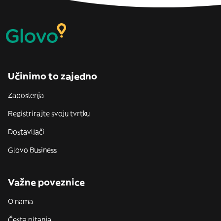
Učinimo to zajedno
Zaposlenja
Registrirajte svoju tvrtku
Dostavljači
Glovo Business
Važne poveznice
O nama
Česta pitanja