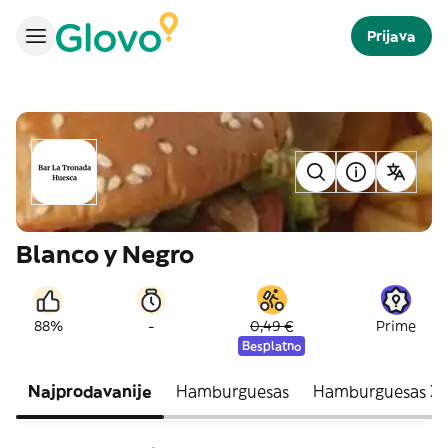
Prijava
Blanco y Negro
-
88%
0,49 €
Prime
Besplatno
Najprodavanije
Hamburguesas
Hamburguesas X