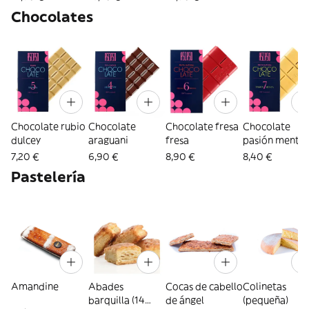
Chocolates
Chocolate rubio
Chocolate
Chocolate fresa
Chocolate
dulcey
araguani
fresa
pasión menta
7,20 €
6,90 €
8,90 €
8,40 €
Pastelería
Amandine
Abades
Cocas de cabello
Colinetas
barquilla (14
de ángel
(pequeña)