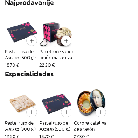
Najprodavanije
Pastel ruso de
Panettone sabor
Ascaso (500 g.)
limón maracuyá
18,70 €
22,20 €
Especialidades
Pastel ruso de
Pastel ruso de
Corona catalina
Ascaso (300 g.)
Ascaso (500 g.)
de aragón
12,50 €
18,70 €
27,30 €