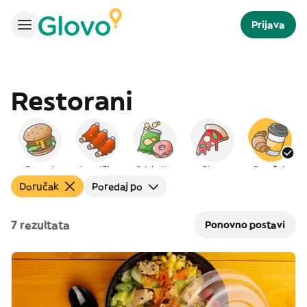
Prijava
Restorani
Burgeri
Američka
Grickalice
Pizza
Doručak
Doručak
Poredaj po
7 rezultata
Ponovno postavi