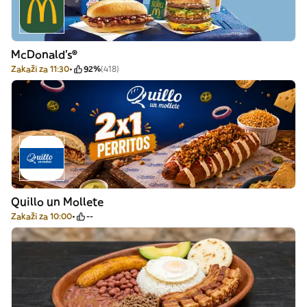
McDonald's®
Zakaži za 11:30
92%
(418)
Quillo un Mollete
Zakaži za 10:00
--