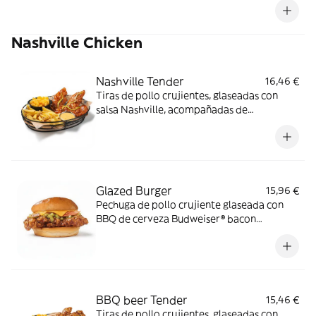
Nashville Chicken
Nashville Tender
16,46 €
Tiras de pollo crujientes, glaseadas con
salsa Nashville, acompañadas de
mac&cheese, salsa butter y guarnición a
elegir.
Glazed Burger
15,96 €
Pechuga de pollo crujiente glaseada con
BBQ de cerveza Budweiser® bacon
ahumado, queso cheddar y relish de
pepinillos en pan estilo brioche.
BBQ beer Tender
15,46 €
Tiras de pollo crujientes, glaseadas con