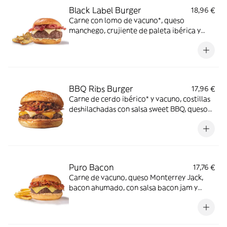
Black Label Burger
18,96 €
Carne con lomo de vacuno*, queso
manchego, crujiente de paleta ibérica y
salsa mayo-mostaza en pan estilo brioche.
*60% de lomo de vacuno.
BBQ Ribs Burger
17,96 €
Carne de cerdo ibérico* y vacuno, costillas
deshilachadas con salsa sweet BBQ, queso
cheddar y cheddar ahumado, bacon y salsa
especial FH en pan clásico. *60% cerdo
ibérico.
Puro Bacon
17,76 €
Carne de vacuno, queso Monterrey Jack,
bacon ahumado, con salsa bacon jam y
salsa mayo smoked bacon en pan estilo
brioche.