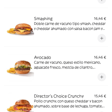
Smashing
16,46 €
Doble carne de vacuno tipo smash, cheddar
y cheddar ahumado con salsa bacon jam y
salsa especial FH en pan clásico.
Avocado
16,46 €
Carne de vacuno, queso estilo mexicano,
aguacate fresco, mezcla de cilantro,
cebolla y miel sobre salsa mayo-wey en pan
clásico.
Director's Choice Crunchy
15,46 €
Pollo crunchy, con queso cheddar y bacon
ahumado, sobre base de lechuga, tomate,
cebolla morada y salsa FH en pan clásico.