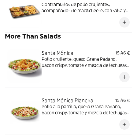
Contramuslos de pollo crujientes,
acompañados de mac&cheese, con salsa y
guarnición a elegir: Butter / Nashville / BBQ
de cerveza Budweiser®.
More Than Salads
Santa Mónica
15,46 €
Pollo crujiente, queso Grana Padano,
bacon crispy, tomate y mezcla de lechugas
con salsa miel mostaza.
Santa Mónica Plancha
15,46 €
Pollo a la parrilla, queso Grana Padano,
bacon crispy, tomate y mezcla de lechugas
con salsa miel mostaza.