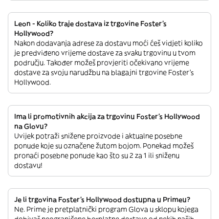
Leon - Koliko traje dostava iz trgovine Foster's
Hollywood?
Nakon dodavanja adrese za dostavu moći ćeš vidjeti koliko
je predviđeno vrijeme dostave za svaku trgovinu u tvom
području. Također možeš provjeriti očekivano vrijeme
dostave za svoju narudžbu na blagajni trgovine Foster's
Hollywood.
Ima li promotivnih akcija za trgovinu Foster's Hollywood
na Glovu?
Uvijek potraži snižene proizvode i aktualne posebne
ponude koje su označene žutom bojom. Ponekad možeš
pronaći posebne ponude kao što su 2 za 1 ili sniženu
dostavu!
Je li trgovina Foster's Hollywood dostupna u Primeu?
Ne. Prime je pretplatnički program Glova u sklopu kojega