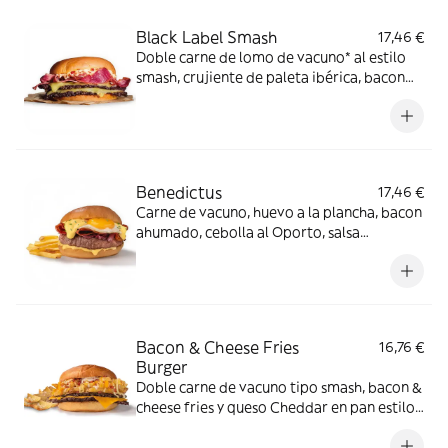
Black Label Smash
17,46 €
Doble carne de lomo de vacuno* al estilo
smash, crujiente de paleta ibérica, bacon
de Angus, queso cheddar y mayonesa de
huevo frito en pan estilo brioche. *60% de
lomo de vacuno.
Benedictus
17,46 €
Carne de vacuno, huevo a la plancha, bacon
ahumado, cebolla al Oporto, salsa
holandesa.
Bacon & Cheese Fries
16,76 €
Burger
Doble carne de vacuno tipo smash, bacon &
cheese fries y queso Cheddar en pan estilo
brioche.