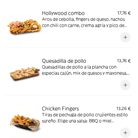
Hollywood combo
17,76 €
Aros de cebolla, fingers de queso, nachos
con chili con carne, crema agria y pico de
gallo, chicken fingers y quesadilla de queso
con bacon crispy y cebolla encurtida,
acompañado de salsa BBQ y guacamole.
Quesadilla de pollo
13,76 €
Quesadillas de pollo a la plancha con
especias cajún, mix de quesos y mayonesa,
coronadas con cebolla encurtida y cilantro.
Acompañada de salsa roja mexicana y lima.
Chicken Fingers
13,26 €
Tiras de pechuga de pollo crujientes estilo
sureño. Elige una salsa: BBQ o miel
mostaza.