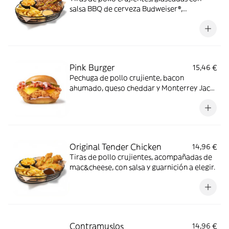
salsa BBQ de cerveza Budweiser®,
acompañadas de mac&cheese, salsa butter
y guarnición a elegir.
Pink Burger
15,46 €
Pechuga de pollo crujiente, bacon
ahumado, queso cheddar y Monterrey Jack
con salsa mayo-pink y pepinillos en pan
estilo brioche.
Original Tender Chicken
14,96 €
Tiras de pollo crujientes, acompañadas de
mac&cheese, con salsa y guarnición a elegir.
Contramuslos
14,96 €