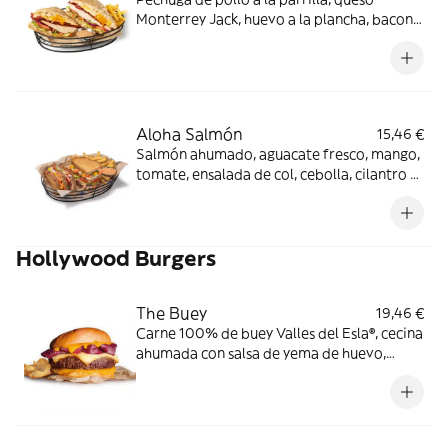
Monterrey Jack, huevo a la plancha, bacon
ahumado, lechuga, tomate y cebolla con
salsa mayo-wey en pan tostado con pipas
de girasol.
Aloha Salmón
15,46 €
Salmón ahumado, aguacate fresco, mango,
tomate, ensalada de col, cebolla, cilantro y
mayonesa en pan con semillas. Los
productos de la pesca crudos han sido
previamente congelados a Tª < de -20ºC,
Hollywood Burgers
mínimo 24 horas.
The Buey
19,46 €
Carne 100% de buey Valles del Esla®, cecina
ahumada con salsa de yema de huevo,
queso cheddar ahumado en pan estilo
brioche.