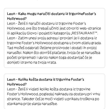
Leon - Kako mogu naručiti dostavu iz trgovineFoster's
Hollywood?
Leon - Želiš li naručili dostavu iz trgovine Foster's
Hollywood, sve što trebaš učiniti jest otvoriti web-stranice
ili aplikaciju Glovo i posjetiti kategoriju „RESTAURANT”“.
Leon - Zatim unesi svoju adresu i provjeri je li dostava iz
trgovine Foster's Hollywood dostupna u tvom dijelu grada.
Tad možeš odabrati željene proizvode i dodati ih svojoj
narudžbi. Nakon što dovršiš plaćanje, tvoja će se narudžba
početi pripremati i ubrzo nakon toga dostavljač će je
donijeti izravno na tvoja vrata.
Leon - Koliko košta dostava iz trgovine Foster's
Hollywood?
Leon - Želiš li vidjeti koliko košta dostava iz trgovine
Foster's Hollywood, pogledaj naknadu za dostavu pri vrhu
stranice. Također ćeš je moći vidjeti u prikazu troškova po
stavkama prije slanja narudžbe.