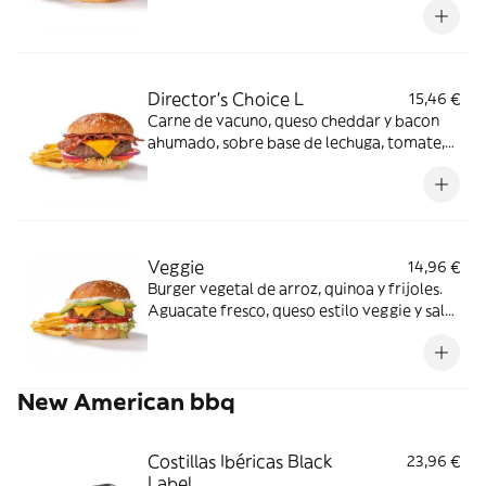
Director's Choice L
15,46 €
Carne de vacuno, queso cheddar y bacon
ahumado, sobre base de lechuga, tomate,
cebolla morada y salsa especial FH en pan
clásico.
Veggie
14,96 €
Burger vegetal de arroz, quinoa y frijoles.
Aguacate fresco, queso estilo veggie y salsa
mayo garden sobre base de lechuga y
tomate en pan clásico.
New American bbq
Costillas Ibéricas Black
23,96 €
Label