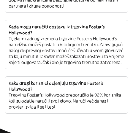
dobivaš neograničene besplatne dostave od nekih naših
partnera i druge pogodnosti!
Kada mogu naručiti dostavu iz trgovine Foster's
Hollywood?
Tijekom radnog vremena trgovine Foster's Hollywood’s
narudžbu možeš poslati u bilo kojem trenutku. Zahvaljujući
našoj ekspresnoj dostavi moći ćeš uživati u svom glovu već
za koju minutu! Također možeš zakazati dostavu za vrijeme
koje ti odgovara, čak i ako je trgovina trenutno zatvorena.
Kako drugi korisnici ocjenjuju trgovinu Foster's
Hollywood?
Trgovinu Foster's Hollywood preporučilo je 92% korisnika
koji su odatle naručili svoj glovo. Naruči već danas i
provjeri sviđa li se i tebi.