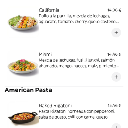
California
14,96 €
Pollo a la parrilla, mezcla de lechugas,
aguacate, tomates cherry, queso costeño,
maíz y semillas de sésamo negro con
vinagreta Gingersoy.
Miami
14,46 €
Mezcla de lechugas, fusilli lunghi, salmón
ahumado, mango, nueces, maíz, pimiento
rojo, rúcula y cebolla encurtida con aliño
cítrico y mostaza. Los productos de la
pesca crudos han sido previamente
American Pasta
congelados a Tª < de -20ºC, mínimo 24
horas.
Baked Rigatoni
15,46 €
Pasta Rigatoni horneada con pepperoni,
salsa de queso, chili con carne, queso
gouda, queso cheddar y cebollino.