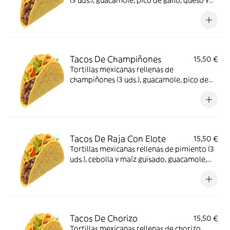
(3 uds.), guacamole, pico de gallo, queso y
crema
Tacos De Champiñones
15,50 €
Tortillas mexicanas rellenas de
champiñones (3 uds.), guacamole, pico de
gallo, queso y crema
Tacos De Raja Con Elote
15,50 €
Tortillas mexicanas rellenas de pimiento (3
uds.), cebolla y maíz guisado, guacamole,
pico de gallo, queso y crema
Tacos De Chorizo
15,50 €
Tortillas mexicanas rellenas de chorizo,