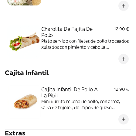
frijoles, pico de gallo, queso y crema
Charolita De Fajita De
12,90 €
Pollo
Plato servido con filetes de pollo troceados
guisados con pimiento y cebolla,
acompañados arroz, frijoles, pico de gallo,
queso y crema
Cajita Infantil
Cajita Infantil De Pollo A
12,90 €
La Pibil
Mini burrito relleno de pollo, con arroz,
salsa de frijoles, dos tipos de queso,
acompañado de nachos, agua y piruleta
Extras