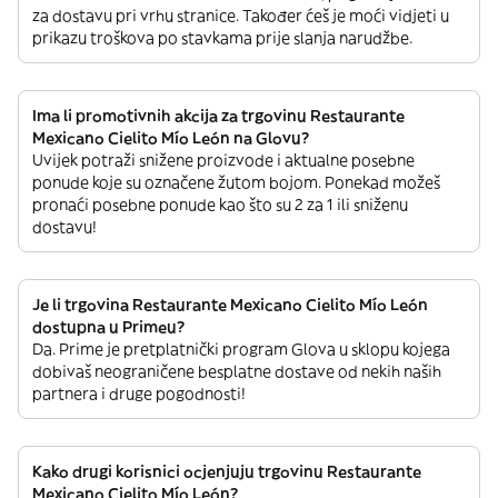
za dostavu pri vrhu stranice. Također ćeš je moći vidjeti u
prikazu troškova po stavkama prije slanja narudžbe.
Ima li promotivnih akcija za trgovinu Restaurante
Mexicano Cielito Mío León na Glovu?
Uvijek potraži snižene proizvode i aktualne posebne
ponude koje su označene žutom bojom. Ponekad možeš
pronaći posebne ponude kao što su 2 za 1 ili sniženu
dostavu!
Je li trgovina Restaurante Mexicano Cielito Mío León
dostupna u Primeu?
Da. Prime je pretplatnički program Glova u sklopu kojega
dobivaš neograničene besplatne dostave od nekih naših
partnera i druge pogodnosti!
Kako drugi korisnici ocjenjuju trgovinu Restaurante
Mexicano Cielito Mío León?