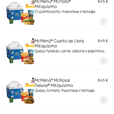
McMenú® McPollo®
8,45 €
Mitiquísimo
Crujiente pollo, mayonesa y lechuga
McMenú® Cuarto de Libra
8,45 €
Mitiquísimo
Queso fundido, carne, cebolla y pepinillos
McMenú® McRoyal
8,45 €
Deluxe® Mitiquísimo
Queso, tomate, mayonesa y lechuga