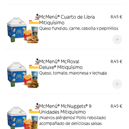
McMenú® Cuarto de Libra
8,45 €
Mitiquísimo
Queso fundido, carne, cebolla y pepinillos
McMenú® McRoyal
8,45 €
Deluxe® Mitiquísimo
Queso, tomate, mayonesa y lechuga
McMenú® McNuggets® 9
8,45 €
Unidades Mitiquísimo
¡Nuevos alérgenos! Pollo rebozado
acompañado de deliciosas salsas