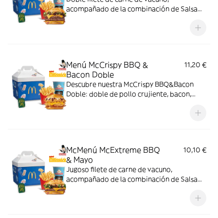
acompañado de la combinación de Salsa
Western BBQ con mayonesa, cebolla crispy,
doble de cheddar, lechuga fresca y tiras de
bacon, todo ello envuelto en un irresistible
pan con bites de bacon.
Menú McCrispy BBQ &
11,20 €
Bacon Doble
Descubre nuestra McCrispy BBQ&Bacon
Doble: doble de pollo crujiente, bacon,
cheddar, cebolla fresca y salsa BBQ-
mayonesa en pan de harina de trigo con
copos de patata. ¡Sabor irresistible!
McMenú McExtreme BBQ
10,10 €
& Mayo
Jugoso filete de carne de vacuno,
acompañado de la combinación de Salsa
Western BBQ con mayonesa, cebolla crispy,
doble de cheddar, lechuga fresca y tiras de
bacon, todo ello envuelto en un irresistible