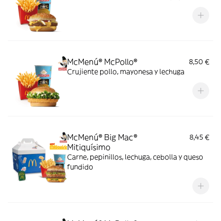
McMenú® McPollo®
8,50 €
Crujiente pollo, mayonesa y lechuga
McMenú® Big Mac®
8,45 €
Mitiquísimo
Carne, pepinillos, lechuga, cebolla y queso
fundido