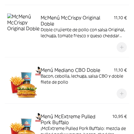
bacon, todo ello envuelto en un irresistible
pan con bites de bacon.
McMenú McCrispy Original
11,10 €
Doble
Doble crujiente de pollo con salsa Original,
lechuga, tomate fresco y queso cheddar
fundido. Todo ello envuelto en delicioso
pan de patata
Menú Mediano CBO Doble
11,10 €
Bacon, cebolla, lechuga, salsa CBO y doble
filete de pollo
Menú McExtreme Pulled
10,95 €
Pork Buffalo
¡McExtreme Pulled Pork Buffalo: mezcla de