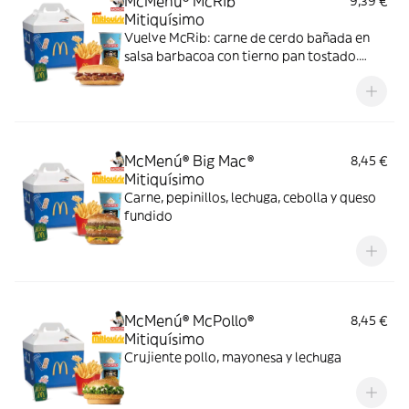
McMenú® McRib
9,39 €
Mitiquísimo
Vuelve McRib: carne de cerdo bañada en
salsa barbacoa con tierno pan tostado.
Elígela en tu McMenú mitiquísimo por
tiempo limitado
McMenú® Big Mac®
8,45 €
Mitiquísimo
Carne, pepinillos, lechuga, cebolla y queso
fundido
McMenú® McPollo®
8,45 €
Mitiquísimo
Crujiente pollo, mayonesa y lechuga