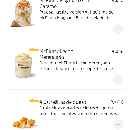
McFlurry Magnum Gold
4,21 €
Caramel
Prueba nuestra versión mitiquísima de
McFlurry Magnum: Base de helado de
vainilla con Magnum Gold Caramel:
Topping triturado de galleta con perlas y
cubos de caramelo con nuestro delicioso
sirope de caramelo
McFlurry Leche
4,21 €
Merengada
Descubre McFlurry Leche Merengada.
Helado de vainilla con sirope de Leche
Meregada y trocitos de barquillo. Pídelo
ahora y no te quedes sin tus mitiquísimos
sabores de verano.
4 Estrellitas de queso
3,40 €
4 estrellitas doradas rellenas de queso
fundido, crujientes por fuera y cremosas
por dentro. Pídelas con tu McMenú
mitiquísimo o agrégalas a tu pedido por