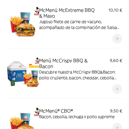
pan con bites de bacon.
McMenú McExtreme BBQ
10,10 €
& Mayo
Jugoso filete de carne de vacuno,
acompañado de la combinación de Salsa
Western BBQ con mayonesa, cebolla crispy,
doble de cheddar, lechuga fresca y tiras de
bacon, todo ello envuelto en un irresistible
pan con bites de bacon.
Menú McCrispy BBQ &
9,60 €
Bacon
Descubre nuestra McCrispy BBQ&Bacon:
pollo crujiente, bacon, cheddar, cebolla
fresca y salsa BBQ-mayonesa en pan de
harina de trigo con copos de patata. ¡Sabor
irresistible!
McMenú® CBO®
9,50 €
Bacon, cebolla, lechuga y pollo supreme