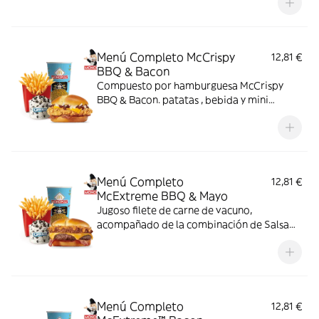
bestial en cada bocado!
Menú Completo McCrispy
12,81 €
BBQ & Bacon
Compuesto por hamburguesa McCrispy
BBQ & Bacon. patatas , bebida y mini
McFlurry
Menú Completo
12,81 €
McExtreme BBQ & Mayo
Jugoso filete de carne de vacuno,
acompañado de la combinación de Salsa
Western BBQ con mayonesa, cebolla crispy,
doble de cheddar, lechuga fresca y tiras de
bacon, todo ello envuelto en un irresistible
pan con bites de bacon.
Menú Completo
12,81 €