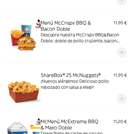
elegir. Pídelas por tiempo limitado
Menú McCrispy BBQ &
11,95 €
Bacon Doble
Descubre nuestra McCrispy BBQ&Bacon
Doble: doble de pollo crujiente, bacon,
cheddar, cebolla fresca y salsa BBQ-
mayonesa en pan de harina de trigo con
copos de patata. ¡Sabor irresistible!
ShareBox® 25 McNuggets®
11,95 €
¡Nuevos alérgenos! Delicioso pollo
rebozado con salsa a elegir
McMenú McExtreme BBQ
11,20 €
& Mayo Doble
Doble filete de carne de vacuno,