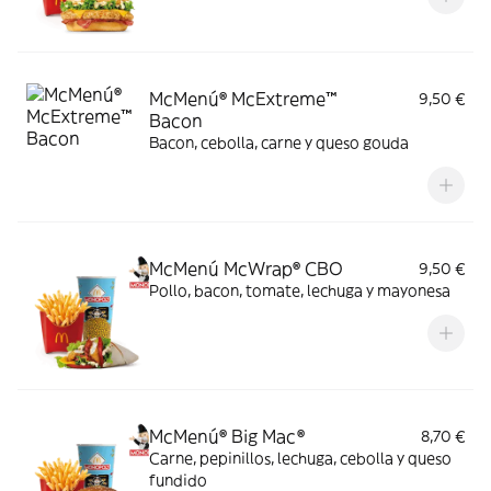
McMenú® McExtreme™
9,50 €
Bacon
Bacon, cebolla, carne y queso gouda
McMenú McWrap® CBO
9,50 €
Pollo, bacon, tomate, lechuga y mayonesa
McMenú® Big Mac®
8,70 €
Carne, pepinillos, lechuga, cebolla y queso
fundido