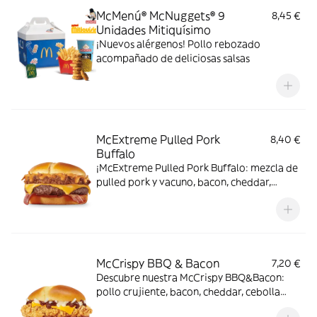
McMenú® McNuggets® 9
8,45 €
Unidades Mitiquísimo
¡Nuevos alérgenos! Pollo rebozado
acompañado de deliciosas salsas
McExtreme Pulled Pork
8,40 €
Buffalo
¡McExtreme Pulled Pork Buffalo: mezcla de
pulled pork y vacuno, bacon, cheddar,
cebolla frita y salsa Buffalo. Sabor bestial
en cada bocado!
McCrispy BBQ & Bacon
7,20 €
Descubre nuestra McCrispy BBQ&Bacon:
pollo crujiente, bacon, cheddar, cebolla
fresca y salsa BBQ-mayonesa en pan de