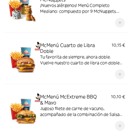
¡Nuevos alérgenos! Menú Completo
Mediano: compuesto por 9 McNuggets.
patatas medianas, bebida mediana y mini
McFlurry.
McMenú Cuarto de Libra
10,15 €
Doble
Tu favorita de siempre, ahora doble.
Vuelve nuestro cuarto de libra con doble
de su jugosa carne 100% vacuno, queso
cheddar, pepinillo, cebolla en tiras, kétchup
y mostaza.
McMenú McExtreme BBQ
10,10 €
& Mayo
Jugoso filete de carne de vacuno,
acompañado de la combinación de Salsa
Western BBQ con mayonesa, cebolla crispy,
doble de cheddar, lechuga fresca y tiras de