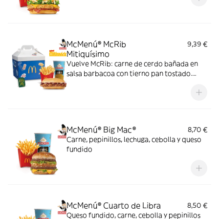
McMenú® McRib
9,39 €
Mitiquísimo
Vuelve McRib: carne de cerdo bañada en
salsa barbacoa con tierno pan tostado.
Elígela en tu McMenú mitiquísimo por
tiempo limitado
McMenú® Big Mac®
8,70 €
Carne, pepinillos, lechuga, cebolla y queso
fundido
McMenú® Cuarto de Libra
8,50 €
Queso fundido, carne, cebolla y pepinillos