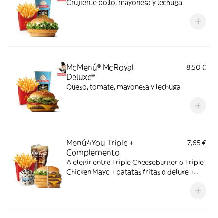
Crujiente pollo, mayonesa y lechuga
McMenú® McRoyal
8,50 €
Deluxe®
Queso, tomate, mayonesa y lechuga
Menú4You Triple +
7,65 €
Complemento
A elegir entre Triple Cheeseburger o Triple
Chicken Mayo + patatas fritas o deluxe +
bebida mediana. ¡Puedes añadir un
complemento adicional!