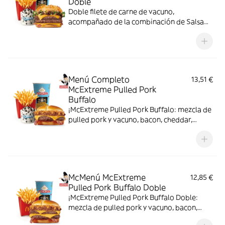
Doble
Doble filete de carne de vacuno,
acompañado de la combinación de Salsa
Western BBQ con mayonesa, cebolla crispy,
doble de cheddar, lechuga fresca y tiras de
bacon, todo ello envuelto en un irresistible
pan con bites de bacon.
Menú Completo
13,51 €
McExtreme Pulled Pork
Buffalo
¡McExtreme Pulled Pork Buffalo: mezcla de
pulled pork y vacuno, bacon, cheddar,
cebolla frita y salsa Buffalo. Sabor bestial
en cada bocado!
McMenú McExtreme
12,85 €
Pulled Pork Buffalo Doble
¡McExtreme Pulled Pork Buffalo Doble:
mezcla de pulled pork y vacuno, bacon,
cheddar, cebolla frita y salsa Buffalo. Sabor