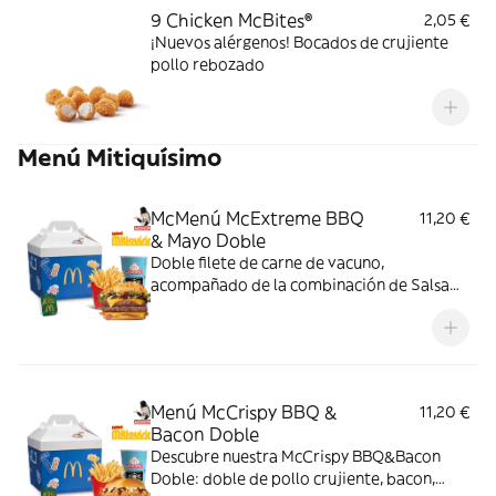
9 Chicken McBites®
2,05 €
¡Nuevos alérgenos! Bocados de crujiente
pollo rebozado
Menú Mitiquísimo
McMenú McExtreme BBQ
11,20 €
& Mayo Doble
Doble filete de carne de vacuno,
acompañado de la combinación de Salsa
Western BBQ con mayonesa, cebolla crispy,
doble de cheddar, lechuga fresca y tiras de
bacon, todo ello envuelto en un irresistible
pan con bites de bacon.
Menú McCrispy BBQ &
11,20 €
Bacon Doble
Descubre nuestra McCrispy BBQ&Bacon
Doble: doble de pollo crujiente, bacon,