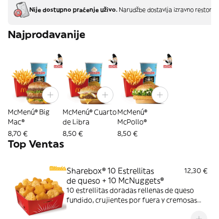
Nije dostupno praćenje uživo.
Narudžbe dostavlja izravno restoran
Najprodavanije
McMenú® Big
McMenú® Cuarto
McMenú®
Mac®
de Libra
McPollo®
8,70 €
8,50 €
8,50 €
Top Ventas
Sharebox® 10 Estrellitas
12,30 €
de queso + 10 McNuggets®
10 estrellitas doradas rellenas de queso
fundido, crujientes por fuera y cremosas
por dentro y 10 McNuggets con 3 salsas a