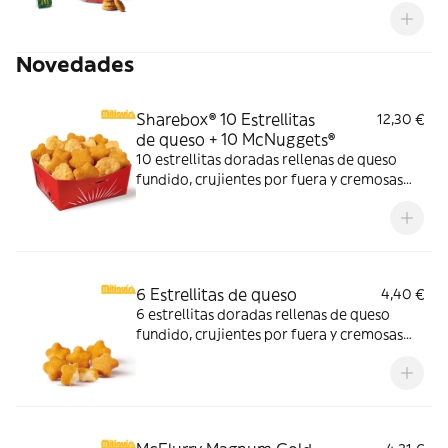
Novedades
Sharebox® 10 Estrellitas
12,30 €
de queso + 10 McNuggets®
10 estrellitas doradas rellenas de queso
fundido, crujientes por fuera y cremosas
por dentro y 10 McNuggets con 3 salsas a
elegir. Pídelas por tiempo limitado
6 Estrellitas de queso
4,40 €
6 estrellitas doradas rellenas de queso
fundido, crujientes por fuera y cremosas
por dentro. Pídelas con tu McMenú
mitiquísimo o agrégalas a tu pedido por
tiempo limitado.