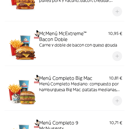
pulled pork y vacuno, bacon, cheddar,
cebolla frita y salsa Buffalo. Sabor bestial
en cada bocado!
McMenú McExtreme™
10,95 €
Bacon Doble
Carne y doble de bacon con queso gouda
Menú Completo Big Mac
10,81 €
Menú Completo Mediano: compuesto por
hamburguesa Big Mac. patatas medianas,
bebida mediana y mini McFlurry.
Menú Completo 9
10,71 €
McNuggets