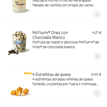
Descubre McFlurry Leche Merengada.
Helado de vainilla con sirope de Leche
Meregada y trocitos de barquillo. Pídelo
ahora y no te quedes sin tus mitiquísimos
sabores de verano.
McFlurry® Oreo con
4,21 €
Chocolate Blanco
Disfruta de nuestro delicioso McFlurry® de
Oreo® de chocolate blanco.
4 Estrellitas de queso
3,40 €
4 estrellitas doradas rellenas de queso
fundido, crujientes por fuera y cremosas
por dentro. Pídelas con tu McMenú
mitiquísimo o agrégalas a tu pedido por
tiempo limitado.