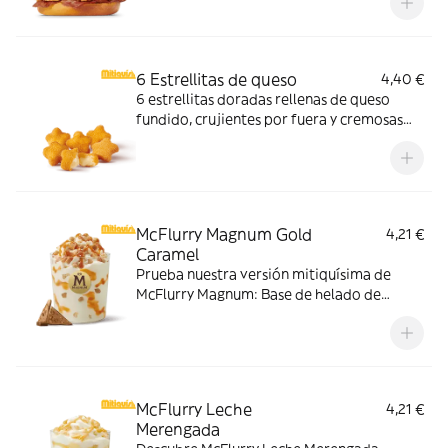
harina de trigo con copos de patata. ¡Sabor
irresistible!
6 Estrellitas de queso
4,40 €
6 estrellitas doradas rellenas de queso
fundido, crujientes por fuera y cremosas
por dentro. Pídelas con tu McMenú
mitiquísimo o agrégalas a tu pedido por
tiempo limitado.
McFlurry Magnum Gold
4,21 €
Caramel
Prueba nuestra versión mitiquísima de
McFlurry Magnum: Base de helado de
vainilla con Magnum Gold Caramel:
Topping triturado de galleta con perlas y
cubos de caramelo con nuestro delicioso
sirope de caramelo
McFlurry Leche
4,21 €
Merengada