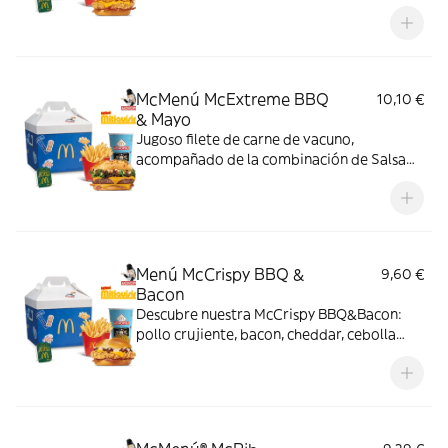
cheddar, cebolla fresca y salsa BBQ-
mayonesa en pan de harina de trigo con
copos de patata. ¡Sabor irresistible!
McMenú McExtreme BBQ
10,10 €
& Mayo
Jugoso filete de carne de vacuno,
acompañado de la combinación de Salsa
Western BBQ con mayonesa, cebolla crispy,
doble de cheddar, lechuga fresca y tiras de
bacon, todo ello envuelto en un irresistible
pan con bites de bacon.
Menú McCrispy BBQ &
9,60 €
Bacon
Descubre nuestra McCrispy BBQ&Bacon:
pollo crujiente, bacon, cheddar, cebolla
fresca y salsa BBQ-mayonesa en pan de
harina de trigo con copos de patata. ¡Sabor
irresistible!