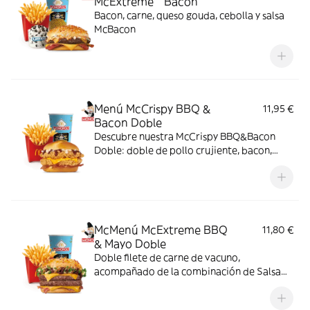
McExtreme™ Bacon
Bacon, carne, queso gouda, cebolla y salsa
McBacon
Menú McCrispy BBQ &
11,95 €
Bacon Doble
Descubre nuestra McCrispy BBQ&Bacon
Doble: doble de pollo crujiente, bacon,
cheddar, cebolla fresca y salsa BBQ-
mayonesa en pan de harina de trigo con
copos de patata. ¡Sabor irresistible!
McMenú McExtreme BBQ
11,80 €
& Mayo Doble
Doble filete de carne de vacuno,
acompañado de la combinación de Salsa
Western BBQ con mayonesa, cebolla crispy,
doble de cheddar, lechuga fresca y tiras de