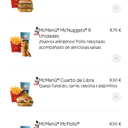
McMenú® McNuggets® 9
8,70 €
Unidades
¡Nuevos alérgenos! Pollo rebozado
acompañado de deliciosas salsas
McMenú® Cuarto de Libra
8,50 €
Queso fundido, carne, cebolla y pepinillos
McMenú® McPollo®
8,50 €