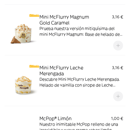
tiempo limitado.
Mini McFlurry Magnum
3,16 €
Gold Caramel
Prueba nuestra versión mitiquísima del
mini McFlurry Magnum: Base de helado de
vainilla con Magnum Gold Caramel:
Topping triturado de galleta con perlas y
cubos de caramelo.
Mini McFlurry Leche
3,16 €
Merengada
Descubre Mini McFlurry Leche Merengada.
Helado de vainilla con sirope de Leche
Meregada . Pídelo ahora y no te quedes sin
tus mitiquísimos sabores de verano.
McPop® Limón
1,00 €
Nuestro inimitable McPop relleno de una