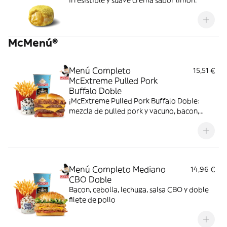
irresistible y suave crema sabor limón.
McMenú®
Menú Completo
15,51 €
McExtreme Pulled Pork
Buffalo Doble
¡McExtreme Pulled Pork Buffalo Doble:
mezcla de pulled pork y vacuno, bacon,
cheddar, cebolla frita y salsa Buffalo. Sabor
bestial en cada bocado!
Menú Completo Mediano
14,96 €
CBO Doble
Bacon, cebolla, lechuga, salsa CBO y doble
filete de pollo