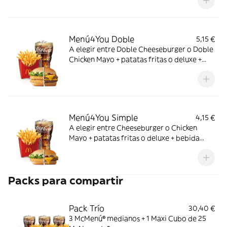
adicional!
Menú4You Doble
5,15 €
A elegir entre Doble Cheeseburger o Doble
Chicken Mayo + patatas fritas o deluxe +
bebida mediana. ¡Puedes añadir un
complemento adicional!
Menú4You Simple
4,15 €
A elegir entre Cheeseburger o Chicken
Mayo + patatas fritas o deluxe + bebida
mediana. ¡Puedes añadir un complemento
adicional!
Packs para compartir
Pack Trío
30,40 €
3 McMenú® medianos + 1 Maxi Cubo de 25