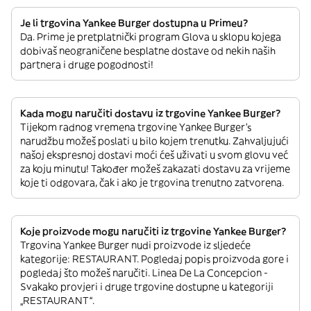
Je li trgovina Yankee Burger dostupna u Primeu?
Da. Prime je pretplatnički program Glova u sklopu kojega
dobivaš neograničene besplatne dostave od nekih naših
partnera i druge pogodnosti!
Kada mogu naručiti dostavu iz trgovine Yankee Burger?
Tijekom radnog vremena trgovine Yankee Burger’s
narudžbu možeš poslati u bilo kojem trenutku. Zahvaljujući
našoj ekspresnoj dostavi moći ćeš uživati u svom glovu već
za koju minutu! Također možeš zakazati dostavu za vrijeme
koje ti odgovara, čak i ako je trgovina trenutno zatvorena.
Koje proizvode mogu naručiti iz trgovine Yankee Burger?
Trgovina Yankee Burger nudi proizvode iz sljedeće
kategorije: RESTAURANT. Pogledaj popis proizvoda gore i
pogledaj što možeš naručiti. Linea De La Concepcion -
Svakako provjeri i druge trgovine dostupne u kategoriji
„RESTAURANT“.