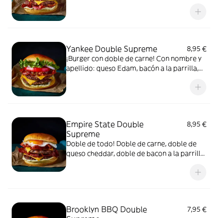
bacon a la parrilla y salsa Yankee. No
incluye patatas fritas.
Yankee Double Supreme
8,95 €
¡Burger con doble de carne! Con nombre y
apellido: queso Edam, bacón a la parrilla,
lechuga batavia, pepinillo, tomate, cebolla
roja, cebolla caramelizada y salsa Yankee.
No incluye patatas fritas.
Empire State Double
8,95 €
Supreme
Doble de todo! Doble de carne, doble de
queso cheddar, doble de bacon a la parrilla,
un huevo frito y salsa Yankee. No incluye
patatas fritas.
Brooklyn BBQ Double
7,95 €