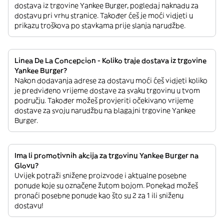
dostava iz trgovine Yankee Burger, pogledaj naknadu za
dostavu pri vrhu stranice. Također ćeš je moći vidjeti u
prikazu troškova po stavkama prije slanja narudžbe.
Linea De La Concepcion - Koliko traje dostava iz trgovine
Yankee Burger?
Nakon dodavanja adrese za dostavu moći ćeš vidjeti koliko
je predviđeno vrijeme dostave za svaku trgovinu u tvom
području. Također možeš provjeriti očekivano vrijeme
dostave za svoju narudžbu na blagajni trgovine Yankee
Burger.
Ima li promotivnih akcija za trgovinu Yankee Burger na
Glovu?
Uvijek potraži snižene proizvode i aktualne posebne
ponude koje su označene žutom bojom. Ponekad možeš
pronaći posebne ponude kao što su 2 za 1 ili sniženu
dostavu!