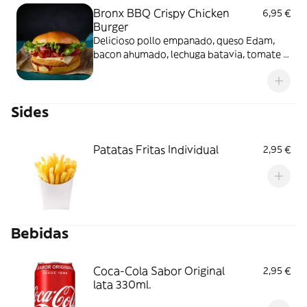
Bronx BBQ Crispy Chicken
6,95 €
Burger
Delicioso pollo empanado, queso Edam,
bacon ahumado, lechuga batavia, tomate y
salsa barbacoa. No incluye patatas fritas.
Sides
Patatas Fritas Individual
2,95 €
Bebidas
Coca-Cola Sabor Original
2,95 €
lata 330ml.