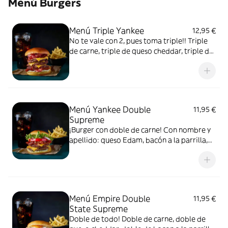
Menú Burgers
Menú Triple Yankee
12,95 €
No te vale con 2, pues toma triple!! Triple
de carne, triple de queso cheddar, triple de
bacon a la parrilla y salsa Yankee. Incluye
patatas y bebida a elegir.
Menú Yankee Double
11,95 €
Supreme
¡Burger con doble de carne! Con nombre y
apellido: queso Edam, bacón a la parrilla,
lechuga batavia, pepinillo, tomate, cebolla
roja, cebolla caramelizada y salsa Yankee.
Incluye patatas y bebida a elegir.
Menú Empire Double
11,95 €
State Supreme
Doble de todo! Doble de carne, doble de