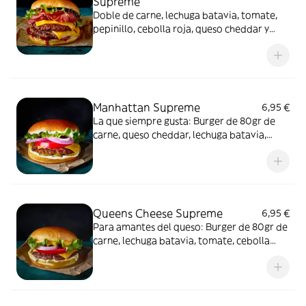
Supreme
Doble de carne, lechuga batavia, tomate,
pepinillo, cebolla roja, queso cheddar y
bacon a la parrilla con su salsa BBQ. No
incluye patatas fritas.
Manhattan Supreme
6,95 €
La que siempre gusta: Burger de 80gr de
carne, queso cheddar, lechuga batavia,
tomate, cebolla roja, pepinillo y salsa
mayonesa. No incluye patatas fritas.
Queens Cheese Supreme
6,95 €
Para amantes del queso: Burger de 80gr de
carne, lechuga batavia, tomate, cebolla
roja, salsa Yankee's y queso, mucho queso
cheddar fundido, combinado con cebolla
frita crujiente. No incluye patatas fritas.