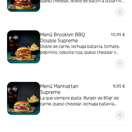
queso cheddar, doble de bacon a la parrilla,
un huevo frito y salsa Yankee. Incluye
patatas y bebida a elegir.
Menú Brooklyn BBQ
10,95 €
Double Supreme
Doble de carne, lechuga batavia, tomate,
pepinillo, cebolla roja, queso cheddar y
bacon a la parrilla con su salsa BBQ. Incluye
patatas y bebida a elegir.
Menú Manhattan
9,95 €
Supreme
La que siempre gusta: Burger de 80gr de
carne, queso cheddar, lechuga batavia,
tomate, cebolla roja, pepinillo y salsa
mayonesa. Incluye patatas y bebida a elegir.