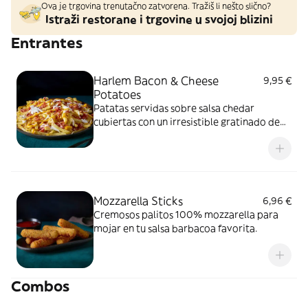
Ova je trgovina trenutačno zatvorena. Tražiš li nešto slično?
Istraži restorane i trgovine u svojoj blizini
Entrantes
Harlem Bacon & Cheese
9,95 €
Potatoes
Patatas servidas sobre salsa chedar
cubiertas con un irresistible gratinado de
quesos y bacon ahumado y crema ranchera
Mozzarella Sticks
6,96 €
Cremosos palitos 100% mozzarella para
mojar en tu salsa barbacoa favorita.
Combos