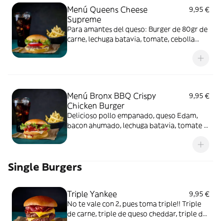
Menú Queens Cheese
9,95 €
Supreme
Para amantes del queso: Burger de 80gr de
carne, lechuga batavia, tomate, cebolla
roja, salsa Yankee's y queso, mucho queso
cheddar fundido, combinado con cebolla
frita crujiente. Incluye patatas y bebida a
elegir.
Menú Bronx BBQ Crispy
9,95 €
Chicken Burger
Delicioso pollo empanado, queso Edam,
bacon ahumado, lechuga batavia, tomate y
salsa barbacoa. Incluye patatas y bebida a
elegir.
Single Burgers
Triple Yankee
9,95 €
No te vale con 2, pues toma triple!! Triple
de carne, triple de queso cheddar, triple de