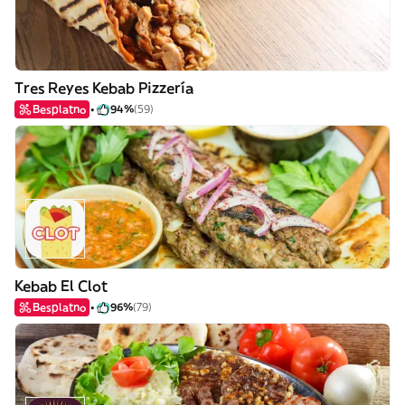
Tres Reyes Kebab Pizzería
Besplatno
94%
(59)
Kebab El Clot
Besplatno
96%
(79)