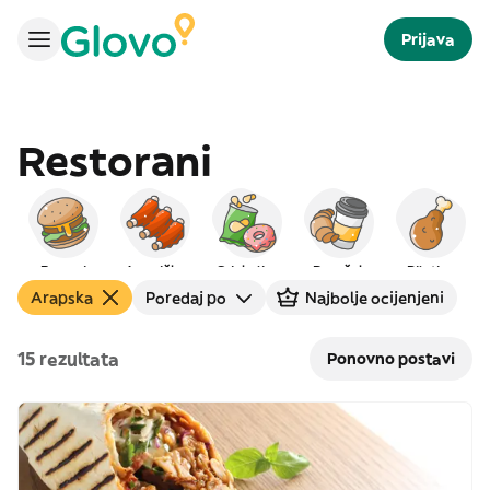
Prijava
Restorani
Burgeri
Američka
Grickalice
Doručak
Piletina
Arapska
Poredaj po
Najbolje ocijenjeni
15 rezultata
Ponovno postavi