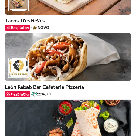
Tacos Tres Reyes
Besplatno
NOVO
León Kebab Bar Cafetería Pizzería
Besplatno
99%
(37)