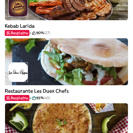
Kebab Larida
Besplatno
90%
(27)
Restaurante Les Duex Chefs
Besplatno
93%
(45)