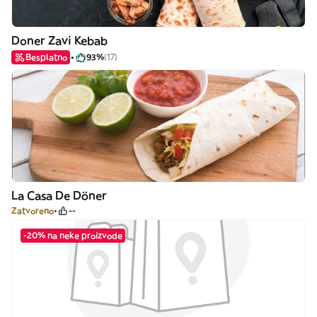
Doner Zavi Kebab
Besplatno
93%
(17)
La Casa De Döner
Zatvoreno
--
-20% na neke proizvode