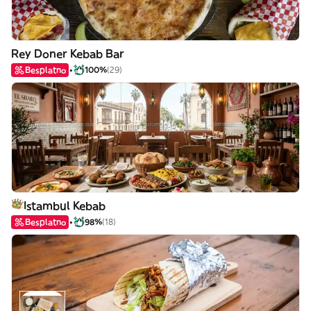
Rey Doner Kebab Bar
Besplatno
100%
(29)
Istambul Kebab
Besplatno
98%
(18)